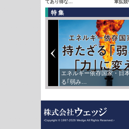
てあり得な…
軍拡競
特集
エネルギー依存国家・日
る｢弱み…
‹Copyright © 1997-2026 Wedge All Rights Reserved.›