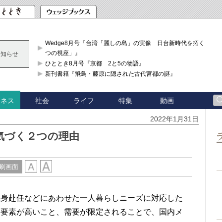
Wedge8月号『台湾「麗しの島」の実像 日台新時代を拓く「3
つの視座」』
お知らせ
ひととき8月号『京都 2と5の物語』
新刊書籍『飛鳥・藤原に隠された古代宮都の謎』
社会
ライフ
特集
動画
ジネス
2022年1月31日
気づく２つの理由
刷画面
身赴任などにあわせた一人暮らしニーズに対応した
節要素が高いこと、需要が限定されることで、国内メ