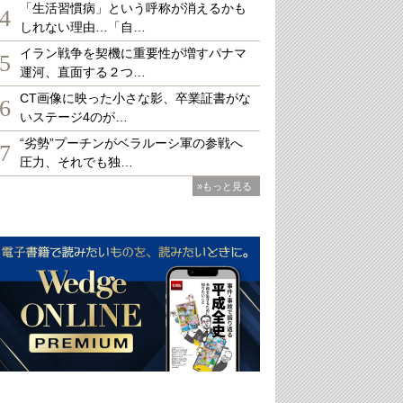
「生活習慣病」という呼称が消えるかも
4
しれない理由…「自…
イラン戦争を契機に重要性が増すパナマ
5
運河、直面する２つ…
CT画像に映った小さな影、卒業証書がな
6
いステージ4のが…
“劣勢”プーチンがベラルーシ軍の参戦へ
7
圧力、それでも独…
»もっと見る