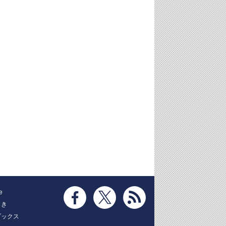
e
とき
ブックス