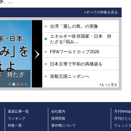
争、…
»すべての特集を見る
台湾「麗しの島」の実像
エネルギー依存国家・日本 持
たざる｢弱み…
FIFAワールドカップ2026
日本主導で平和の再構築を
本 持たざ
造船立国ニッポンへ
»もっと見る
最新記事一覧
会社案内
月刊Wedg
ランキング
採用情報
月刊ひと
特集一覧
著作権について
ウェッジ