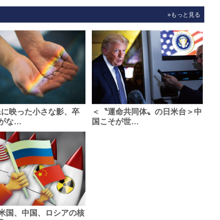
»もっと見る
像に映った小さな影、卒
＜〝運命共同体〟の日米台＞中
がな…
国こそが世…
米国、中国、ロシアの核