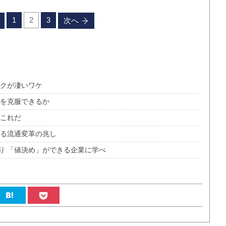
1
2
3
次へ
スクが凄いワケ
れを克服できるか
はこれだ
せる流通変革の兆し
り 「値決め」ができる企業に学べ