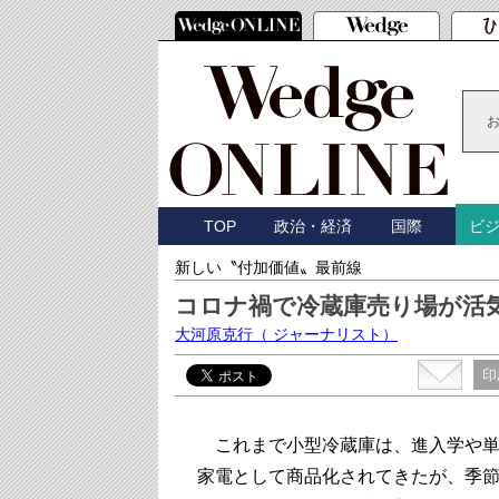
TOP
政治・経済
国際
ビ
新しい〝付加価値〟最前線
コロナ禍で冷蔵庫売り場が活
大河原克行
（ ジャーナリスト）
印
これまで小型冷蔵庫は、進入学や単
家電として商品化されてきたが、季