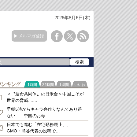
2026年8月6日(木)
メルマガ登録
ランキング
1時間
24時間
1週間
いいね
＜〝運命共同体〟の日米台＞中国こそが
1
世界の脅威....…
早朝5時からキャラ弁作りなんてあり得
2
ない……中国のお母…
日本でも進む「在宅勤務廃止」、
3
GMO・熊谷代表の投稿で…