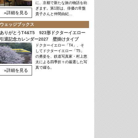
に、京都で新たな旅の物語を紡
ぎます。第1部は、俳優の常盤
»詳細を見る
貴子さんと仲間由紀…
ウェッジブックス
ありがとうT4&T5 923形ドクターイエロー
引退記念カレンダー2027 壁掛けタイプ
ドクターイエロー「T4」、そ
してドクターイエロー「T5」
の勇姿を、鉄道写真家・村上悠
太による四季折々の厳選した写
真で綴る。
»詳細を見る