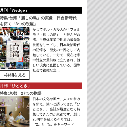
月刊「Wedge」
特集:台湾「麗しの島」の実像 日台新時代
を拓く「3つの視座」
かつてポルトガル人が「フォル
モサ（麗しの島）」と呼んだ台
湾。半導体産業で世界の最先端
技術をリードし、日本統治時代
の記憶も、歴史の一部として内
包している。一方で、現在は米
中対立の最前線に立たされ、難
しい現実に直面している。国際
社会で複雑な立…
»詳細を見る
月刊「ひととき」
特集:京都 2と5の物語
日本の文化や風土、人々の営み
を伝え、旅へと誘ってきた「ひ
ととき」。当誌が幾度となく特
集してきたのが京都です。創刊
25周年を迎える今号では、
〝2〟と〝5〟をキーワード