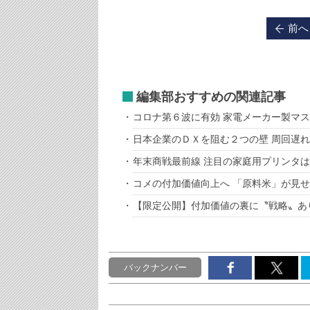
前へ
編集部おすすめの関連記事
コロナ第６波に有効 家電メーカー製マ
日本企業のＤＸを阻む２つの壁 周回遅
年末商戦最前線 注目の家庭用プリンタ
コメの付加価値向上へ 「原料米」が見
【限定公開】付加価値の裏に〝戦略〟あ
バックナンバー