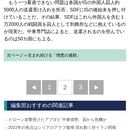
もう一つ看過できない問題は各国がISの外国人囚人約
5000人の送還受け入れを拒否、SDFにISの後始末を押し付
けていることだ。その結果、SDFはこれら外国人を含む１
万2000人の戦闘員を囚人として刑務所などに抱えているの
が現実だ。中東専門誌によると、送還されるのを拒んでい
るのは50カ国にも上る。
次ページ » 生まれ続ける「憎悪の連鎖」
前
1
2
3
次
へ
へ
編集部おすすめの関連記事
ドローン攻撃受けたアブダビ 中東情勢、凪から危機か
2022年の焦点はシリアのアラブ復帰 揺れ動く対イラン関係