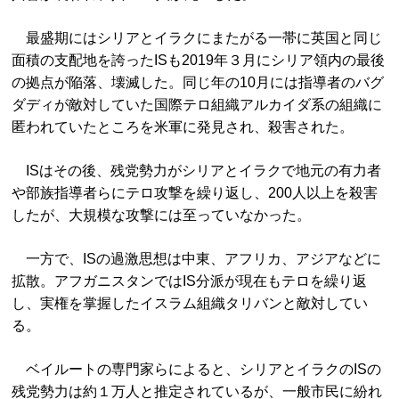
最盛期にはシリアとイラクにまたがる一帯に英国と同じ
面積の支配地を誇ったISも2019年３月にシリア領内の最後
の拠点が陥落、壊滅した。同じ年の10月には指導者のバグ
ダディが敵対していた国際テロ組織アルカイダ系の組織に
匿われていたところを米軍に発見され、殺害された。
ISはその後、残党勢力がシリアとイラクで地元の有力者
や部族指導者らにテロ攻撃を繰り返し、200人以上を殺害
したが、大規模な攻撃には至っていなかった。
一方で、ISの過激思想は中東、アフリカ、アジアなどに
拡散。アフガニスタンではIS分派が現在もテロを繰り返
し、実権を掌握したイスラム組織タリバンと敵対してい
る。
ベイルートの専門家らによると、シリアとイラクのISの
残党勢力は約１万人と推定されているが、一般市民に紛れ