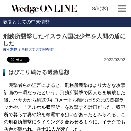
8/6(木)
教養としての中東情勢
刑務所襲撃したイスラム国は少年を人間の盾に
した
佐々木伸
（ 星槎大学大学院教授）
2022/02/02
はびこり続ける過激思想
襲撃者らの証言によると、刑務所襲撃はより大きな攻撃
計画の一環だったという。刑務所襲撃で囚人らを解放した
後、ハサカから約200キロメートル離れたISの元の首都ラ
ッカや、「アルホル収容所」を攻撃する計画だった。収容
所で暮らす妻や娘を奪還する狙いがあったとみられる。こ
の刑務所襲撃にタイミングを合わせるように、イラクでも
兵舎が襲われ、兵士11人が死亡した。