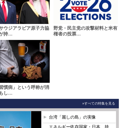
サウジアラビア原子力協
野党・民主党の攻撃材料と米有
が持…
権者の投票…
習慣病」という呼称が消
もし…
»すべての特集を見る
台湾「麗しの島」の実像
エネルギー依存国家・日本 持