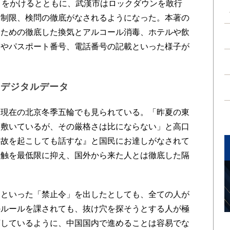
〟をかけるとともに、武漢市はロックダウンを敢行
出制限、検問の徹底がなされるようになった。本著の
ぐための徹底した換気とアルコール消毒、ホテルや飲
前やパスポート番号、電話番号の記載といった様子が
るデジタルデータ
現在の北京冬季五輪でも見られている。「昨夏の東
を敷いているが、その厳格さは比にならない」と高口
事故を起こしても話すな』と国民にお達しがなされて
接触を最低限に抑え、国外から来た人とは徹底した隔
といった「禁止令」を出したとしても、全ての人が
のルールを課されても、抜け穴を探そうとする人が極
摘しているように、中国国内で進めることは容易でな