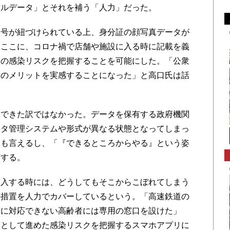
タルデータ」とそれを補う「人力」だった。
号が紐づけられている上、身分証の顔写真データが
。ここに、コロナ禍で店舗や施設に入る時に記載を義
人の感染リスクを把握することを可能にした。「公衆
合のメリットを実感することになった」と高口氏は話
できた訳ではなかった。データを保有する政府機関
ータ管理システムや形式が異なる状態となってしまっ
とも言えるし、「『できるところからやる』という姿
摘する。
入する時には、どうしてもそこからこぼれてしまう
外措置を人力でカバーしているという。「高速鉄道の
れに対応できない高齢者には専用の窓口を設けた」
策として進めた感染リスクを把握するスマホアプリに