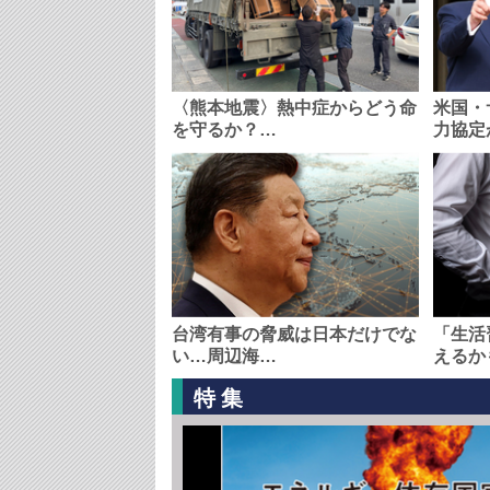
〈熊本地震〉熱中症からどう命
米国・
を守るか？…
力協定
台湾有事の脅威は日本だけでな
「生活
い…周辺海…
えるか
特集