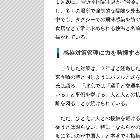
１月20日。習近平国家主席が〝号令
し、多くの場所で強制的な隔離や外
中でも、タクシーでの飛沫感染を防
食店などで常に求められる検温と名
描かれている。
感染対策管理に力を発揮す
こうした対策は、２年ほど経過した
京五輪の時と同じようにバブル方式
氏は語る。「北京では『選手と交通
いる」と事例を挙げる。人と人との
離を図ることが続けられている。
ただ、ひとえに人との接触を避ける
従うとは限らない。特に「なんらか
度に多いのが中国人」と本著でも指