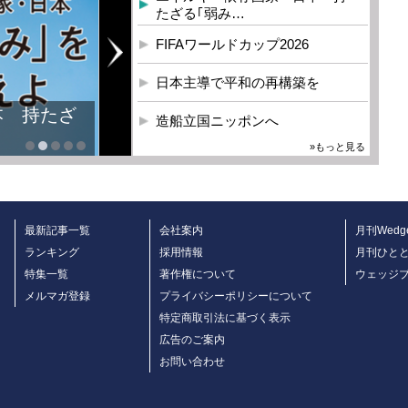
たざる｢弱み…
FIFAワールドカップ2026
日本主導で平和の再構築を
本 持たざ
造船立国ニッポンへ
»もっと見る
最新記事一覧
会社案内
月刊Wedg
ランキング
採用情報
月刊ひと
特集一覧
著作権について
ウェッジ
メルマガ登録
プライバシーポリシーについて
特定商取引法に基づく表示
広告のご案内
お問い合わせ