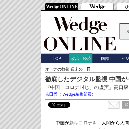
TOP
国際
ビ
政治・経済
オトナの教養 週末の一冊
徹底したデジタル監視 中国
『中国「コロナ封じ」の虚実』高口康
吉田哲
（ Wedge編集部員）
印
中国が新型コロナを「人間から人間