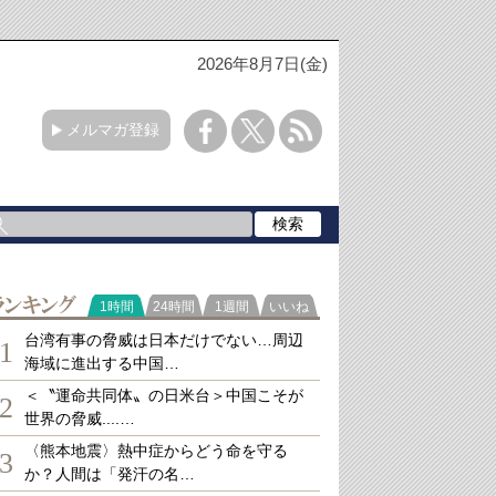
2026年8月7日(金)
メルマガ登録
ランキング
1時間
24時間
1週間
いいね
台湾有事の脅威は日本だけでない…周辺
1
海域に進出する中国…
＜〝運命共同体〟の日米台＞中国こそが
2
世界の脅威....…
〈熊本地震〉熱中症からどう命を守る
3
か？人間は「発汗の名…