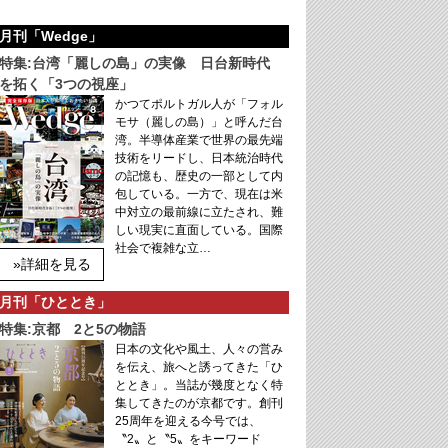
月刊「Wedge」
特集:台湾「麗しの島」の実像 日台新時代
を拓く「3つの視座」
かつてポルトガル人が「フォル
モサ（麗しの島）」と呼んだ台
湾。半導体産業で世界の最先端
技術をリードし、日本統治時代
の記憶も、歴史の一部として内
包している。一方で、現在は米
中対立の最前線に立たされ、難
しい現実に直面している。国際
社会で複雑な立…
»詳細を見る
月刊「ひととき」
特集:京都 2と5の物語
日本の文化や風土、人々の営み
を伝え、旅へと誘ってきた「ひ
ととき」。当誌が幾度となく特
集してきたのが京都です。創刊
25周年を迎える今号では、
〝2〟と〝5〟をキーワード