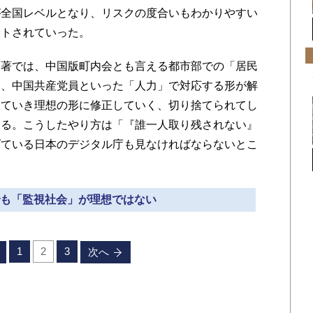
が全国レベルとなり、リスクの度合いもわかりやすい
ートされていった。
著では、中国版町内会とも言える都市部での「居民
」、中国共産党員といった「人力」で対応する形が解
めていき理想の形に修正していく、切り捨てられてし
じる。こうしたやり方は「『誰一人取り残されない』
げている日本のデジタル庁も見なければならないとこ
れでも「監視社会」が理想ではない
1
2
3
次へ