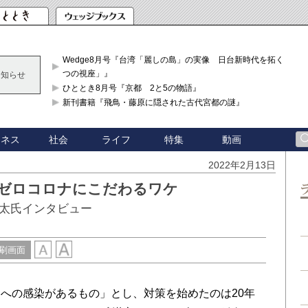
Wedge8月号『台湾「麗しの島」の実像 日台新時代を拓く「3
つの視座」』
お知らせ
ひととき8月号『京都 2と5の物語』
新刊書籍『飛鳥・藤原に隠された古代宮都の謎』
ジネス
社会
ライフ
特集
動画
2022年2月13日
がゼロコロナにこだわるワケ
太氏インタビュー
刷画面
への感染があるもの」とし、対策を始めたのは20年