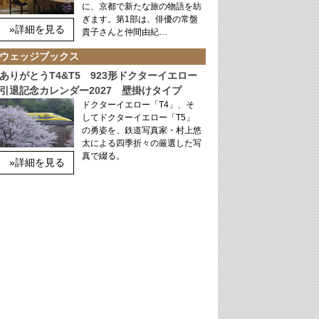
に、京都で新たな旅の物語を紡
ぎます。第1部は、俳優の常盤
»詳細を見る
貴子さんと仲間由紀…
ウェッジブックス
ありがとうT4&T5 923形ドクターイエロー
引退記念カレンダー2027 壁掛けタイプ
ドクターイエロー「T4」、そ
してドクターイエロー「T5」
の勇姿を、鉄道写真家・村上悠
太による四季折々の厳選した写
真で綴る。
»詳細を見る