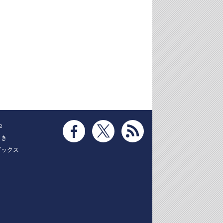
e
とき
ブックス