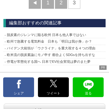
前
1
2
3
へ
編集部おすすめの関連記事
脱炭素のジレンマに陥る欧州 日本も他人事ではない
欧州で急騰する電気料金 日本も「明日は我が身」か？
バイデン大統領が「ウクライナ」を重大視する４つの理由
欧米流の脱炭素論にモノ申す 都合よくSDGsを持ち出すな
停電が常態化する国へ 日本でEV社会実現は夢のまた夢
PR
シェア
ツイート
送る