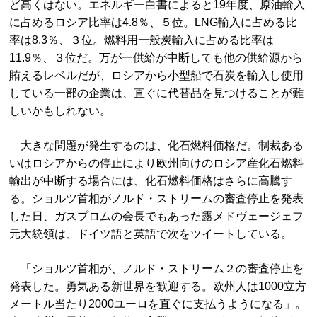
ど高くはない。エネルギー白書によると19年度、原油輸入
に占めるロシア比率は4.8％、５位。LNG輸入に占める比
率は8.3％、３位。燃料用一般炭輸入に占める比率は
11.9％、３位だ。万が一供給が中断しても他の供給源から
賄えるレベルだが、ロシアから小型船で石炭を輸入し使用
している一部の企業は、直ぐに代替品を見つけることが難
しいかもしれない。
大きな問題が発生するのは、化石燃料価格だ。制裁ある
いはロシアからの停止により欧州向けのロシア産化石燃料
輸出が中断する場合には、化石燃料価格はさらに高騰す
る。ショルツ首相がノルド・ストリームの審査停止を発表
した日、ガスプロムの会長でもあった露メドヴェージェフ
元大統領は、ドイツ語と英語で次をツイートしている。
「ショルツ首相が、ノルド・ストリーム２の審査停止を
発表した。勇気ある新世界を歓迎する。欧州人は1000立方
メートル当たり2000ユーロを直ぐに支払うようになる」。