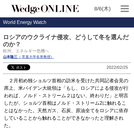
8/6(木)
World Energy Watch
ロシアのウクライナ侵攻、どうして冬を選んだ
のか？
欧州、エネルギー危機へ
山本隆三
（ 常葉大学名誉教授）
2022/02/25
２月初め独ショルツ首相の訪米を受けた共同記者会見の
席上、米バイデン大統領は「もし、ロシアによる侵攻が行
われば、ノルド・ストリーム２はない、終わりだ」と明言
したが、ショルツ首相はノルド・ストリーム2に触れるこ
とはなかった。天然ガス、石炭、原油全てをロシアに依存
していることから触れることができなかったと理解され
た。