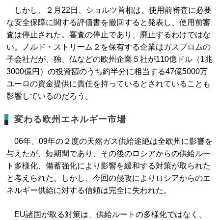
しかし、２月22日、ショルツ首相は、使用前審査に必要
な安全保障に関する評価書を撤回すると発表し、使用前審
査は停止された。審査の停止であり、廃止するわけではな
い。ノルド・ストリーム２を保有する企業はガスプロムの
子会社だが、独、仏などの欧州企業５社が110億ドル（1兆
3000億円）の投資額のうち約半分に相当する47億5000万
ユーロの資金提供に責任を持っているとされていることも
影響しているのだろう。
変わる欧州エネルギー市場
06年、09年の２度の天然ガス供給途絶は全欧州に影響を
与えたが、短期間であり、その後のロシアからの供給ルー
ト多様化、備蓄強化により影響を緩和する対策が取られた
と考えられた。しかし、今回の侵攻によりロシアからのエ
ネルギー供給に対する信頼は完全に失われた。
EU諸国が取る対策は、供給ルートの多様化ではなく、