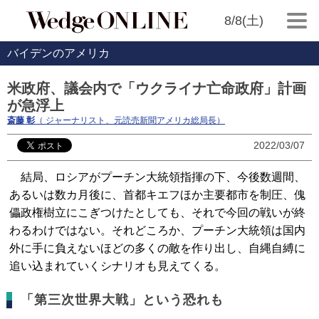
8/8(土)
バイデンのアメリカ
米政府、議会内で「ウクライナ亡命政府」計画
が急浮上
斎藤 彰
（ ジャーナリスト、元読売新聞アメリカ総局長）
2022/03/07
結局、ロシアがプーチン大統領指揮の下、今後数週間、
あるいは数カ月後に、首都キエフほか主要都市を制圧、傀
儡政権樹立にこぎつけたとしても、それで今回の戦いが終
わるわけではない。それどころか、プーチン大統領は国内
外に手に負えないほどの多くの敵を作り出し、自縄自縛に
追い込まれていくシナリオも見えてくる。
「第三次世界大戦」という恐れも