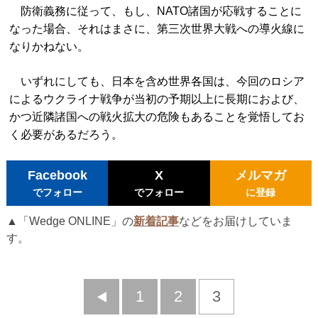
防衛義務に従って、もし、NATO諸国が応戦することに
なった場合、それはまさに、第三次世界大戦への導火線に
なりかねない。
いずれにしても、日本を含め世界各国は、今回のロシア
によるウクライナ戦争が当初の予期以上に長期におよび、
かつ近隣諸国への戦火拡大の危険もあることを覚悟してお
く必要があるだろう。
Facebook
X
メルマガ
でフォロー
でフォロー
に登録
▲「Wedge ONLINE」の
新着記事
などをお届けしていま
す。
前
1
2
3