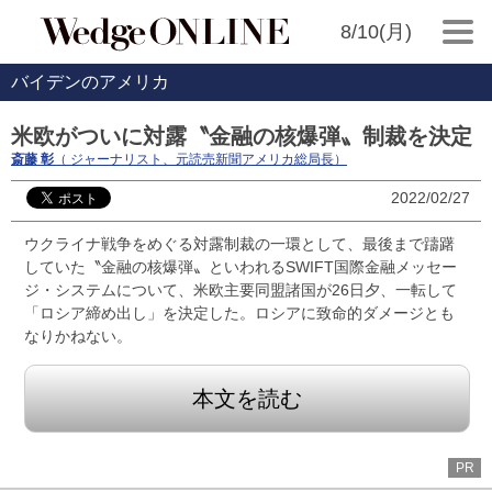
8/10(月)
バイデンのアメリカ
米欧がついに対露〝金融の核爆弾〟制裁を決定
斎藤 彰
（ ジャーナリスト、元読売新聞アメリカ総局長）
2022/02/27
ウクライナ戦争をめぐる対露制裁の一環として、最後まで躊躇
していた〝金融の核爆弾〟といわれるSWIFT国際金融メッセー
ジ・システムについて、米欧主要同盟諸国が26日夕、一転して
「ロシア締め出し」を決定した。ロシアに致命的ダメージとも
なりかねない。
本文を読む
PR