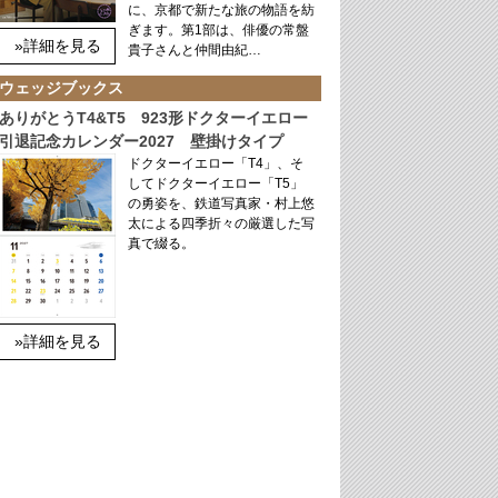
に、京都で新たな旅の物語を紡
ぎます。第1部は、俳優の常盤
»詳細を見る
貴子さんと仲間由紀…
ウェッジブックス
ありがとうT4&T5 923形ドクターイエロー
引退記念カレンダー2027 壁掛けタイプ
ドクターイエロー「T4」、そ
してドクターイエロー「T5」
の勇姿を、鉄道写真家・村上悠
太による四季折々の厳選した写
真で綴る。
»詳細を見る