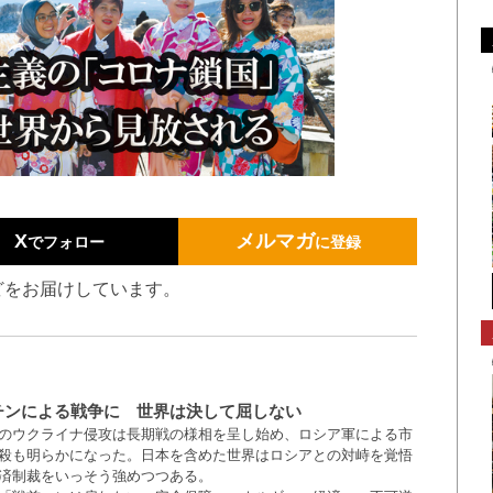
X
メルマガ
でフォロー
に登録
どをお届けしています。
チンによる戦争に 世界は決して屈しない
のウクライナ侵攻は長期戦の様相を呈し始め、ロシア軍による市
殺も明らかになった。日本を含めた世界はロシアとの対峙を覚悟
済制裁をいっそう強めつつある。