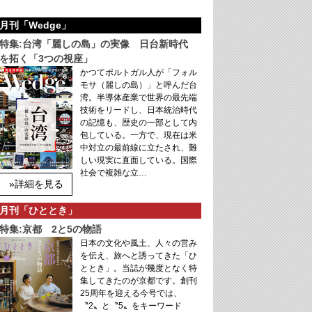
月刊「Wedge」
特集:台湾「麗しの島」の実像 日台新時代
を拓く「3つの視座」
かつてポルトガル人が「フォル
モサ（麗しの島）」と呼んだ台
湾。半導体産業で世界の最先端
技術をリードし、日本統治時代
の記憶も、歴史の一部として内
包している。一方で、現在は米
中対立の最前線に立たされ、難
しい現実に直面している。国際
社会で複雑な立…
»詳細を見る
月刊「ひととき」
特集:京都 2と5の物語
日本の文化や風土、人々の営み
を伝え、旅へと誘ってきた「ひ
ととき」。当誌が幾度となく特
集してきたのが京都です。創刊
25周年を迎える今号では、
〝2〟と〝5〟をキーワード