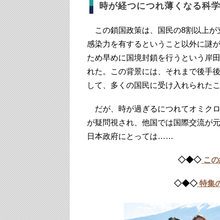
時が経つにつれ薄くなる科
この鎖国政策は、国民の8割以上が
感染力を有するということ以外に謎
ため早めに国境封鎖を行うという岸
れた。この背景には、それまで後手
して、多くの国民に受け入れられた
だが、時が過ぎるにつれてオミクロ
が疑問視され、他国では国際交流が
日本政府にとっては……
◇◆◇
この
◇◆◇
特集