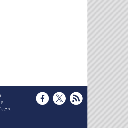
e
とき
ブックス