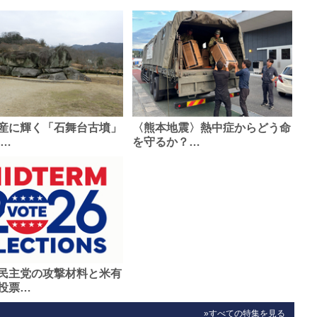
産に輝く「石舞台古墳」
〈熊本地震〉熱中症からどう命
0…
を守るか？…
民主党の攻撃材料と米有
投票…
»すべての特集を見る