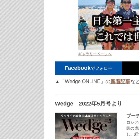
ギャラリーページへ
Facebook
でフォロー
▲「Wedge ONLINE」の
新着記事
な
Wedge 2022年5月号より
プー
ロシア
民の虐
し、経