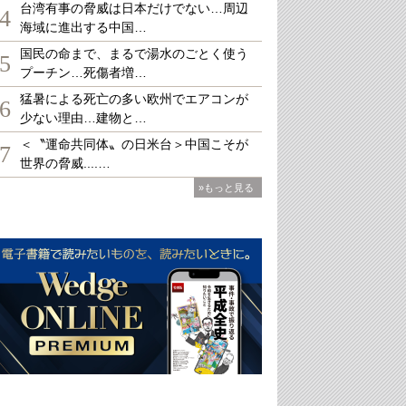
台湾有事の脅威は日本だけでない…周辺
4
海域に進出する中国…
国民の命まで、まるで湯水のごとく使う
5
プーチン…死傷者増…
猛暑による死亡の多い欧州でエアコンが
6
少ない理由…建物と…
＜〝運命共同体〟の日米台＞中国こそが
7
世界の脅威....…
»もっと見る