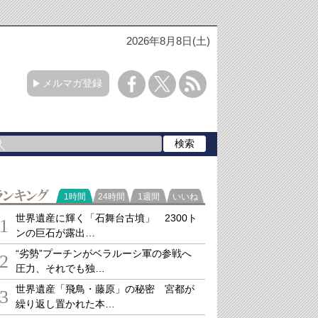
2026年8月8日(土)
メルマガ登録
ランキング
1時間
24時間
1週間
いいね
世界遺産に輝く「石舞台古墳」 2300ト
1
ンの巨石が露出…
“劣勢”プーチンがベラルーシ軍の参戦へ
2
圧力、それでも独…
世界遺産「飛鳥・藤原」の秘密 宮都が
3
繰り返し置かれた本…