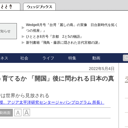
Wedge8月号『台湾「麗しの島」の実像 日台新時代を拓く「3
つの視座」』
お知らせ
ひととき8月号『京都 2と5の物語』
新刊書籍『飛鳥・藤原に隠された古代宮都の謎』
ジネス
社会
ライフ
特集
動画
2022年5月4日
う育てるか 「開国」後に問われる日本の真
では世界から見放される
教授、アジア太平洋研究センタージャパンプログラム 所長）
刷画面