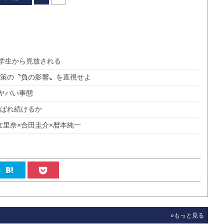
学生から見放される
対策の〝負の影響〟を直視せよ
ヤバい事態
選ばれ続けるか
友里奈×合田圭介×暦本純一
»もっと見る