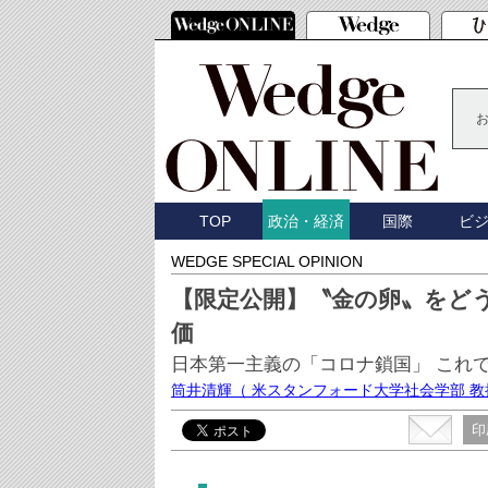
TOP
国際
ビ
政治・経済
WEDGE SPECIAL OPINION
【限定公開】〝金の卵〟をど
価
日本第一主義の「コロナ鎖国」 これ
筒井清輝
（ 米スタンフォード大学社会学部 
印