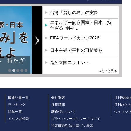
台湾「麗しの島」の実像
エネルギー依存国家・日本 持
たざる｢弱み…
FIFAワールドカップ2026
日本主導で平和の再構築を
造船立国ニッポンへ
»もっと見る
最新記事一覧
会社案内
月刊Wedg
ランキング
採用情報
月刊ひと
特集一覧
著作権について
ウェッジ
メルマガ登録
プライバシーポリシーについて
特定商取引法に基づく表示