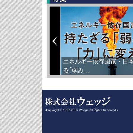
FIFAワールドカップ2026
‹Copyright © 1997-2026 Wedge All Rights Reserved.›