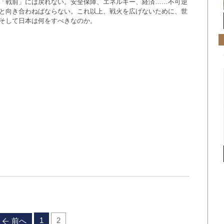
「戦前」には戻れない。安全保障、エネルギー、経済……不可逆
と向き合わねばならない。これ以上、戦火を広げないために、世
そして日本は何をすべきなのか。
1
2
前へ