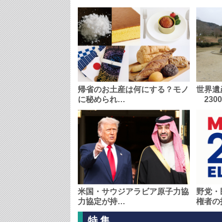
帰省のお土産は何にする？モノ
世界遺
に秘められ…
230
米国・サウジアラビア原子力協
野党・
力協定が持…
権者の
特集