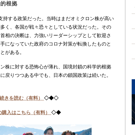
学的根拠
支持する政策だった。当時はまだオミクロン株が高い
が多く、各国が戦々恐々としている状況だった。その
田首相の決断は、力強いリーダーシップとして歓迎さ
後手になっていた政府のコロナ対策が転換したものと
ことがある。
ン株に対する恐怖心が薄れ、国境封鎖の科学的根拠
元に戻りつつある中でも、日本の鎖国政策は続いた。
続きを読む（有料）
◇◆◇
の購入はこちら（有料）
◇◆