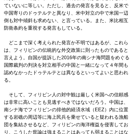
ていないに等しい。ただし、過去の発言を見ると、反米で
中国寄りのドゥテルテと異なり、米中対立の中で米国一辺
倒も対中傾斜も求めない、と言っている。また、米比相互
防衛条約を重視する発言もしている。
どこまで深く考えられた発言か不明ではあるが、これら
は、フィリピンの伝統的な外交政策に則ったものであると
言えよう。自国が提訴した2016年の南シナ海問題をめぐる
国際裁判の判決を対立相手の中国と一緒になって４年間も
認めなかったドゥテルテとは異なるといってよいと思われ
る。
そして、フィリピン人の対中観は厳しく米国への信頼感
は非常に高いことも見逃すべきではないだろう。中国は、
南シナ海でフィリピンの排他的経済水域（EEZ）内に位置
する岩礁の周辺等に海上民兵を乗せていると疑われる漁船
団を集結させるなど、フィリピンの海洋権益を侵害してお
り、こうした世論は強まることはあっても弱まることはな