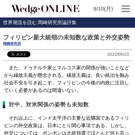
8/10(月)
世界潮流を読む 岡崎研究所論評集
フィリピン新大統領の未知数な政策と外交姿勢
岡崎研究所
2022/05/23
また、ドゥテルテ家とマルコス家の関係が強いことなど
から縁故主義が懸念される。縁故主義は、良い統治を蝕み
社会不安を引き起こす。フィリピンの今後の内政に注目し
ていく必要があるのは間違いない。
対中、対米関係の姿勢も未知数
それ以上に、インド太平洋の主要な近隣国であるフィリ
ピンの外交政策は、日本にとり関心事項である。しかし、
外交については、ボンボンは大統領選でほとんど何も言っ