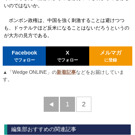
いのではないか。
ボンボン政権は、中国を強く刺激することは避けつつ
も、ドゥテルテほど反米になることはないだろうというの
が大方の見方である。
Facebook
X
メルマガ
でフォロー
でフォロー
に登録
▲「Wedge ONLINE」の
新着記事
などをお届けしていま
す。
前
1
2
へ
編集部おすすめの関連記事