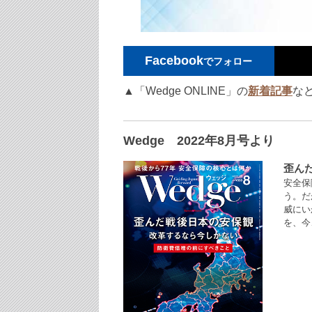
Facebook
でフォロー
▲「Wedge ONLINE」の
新着記事
な
Wedge 2022年8月号より
歪ん
安全保
う。だ
威にい
を、今