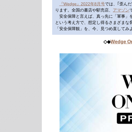
『Wedge』2022年8月号
では、｢歪ん
ります。全国の書店や駅売店、
アマゾン
安全保障と言えば、真っ先に「軍事」を
という考え方で、想定し得るさまざまな
「安全保障観」を、今、見つめ直してみ
◇◆
Wedge O