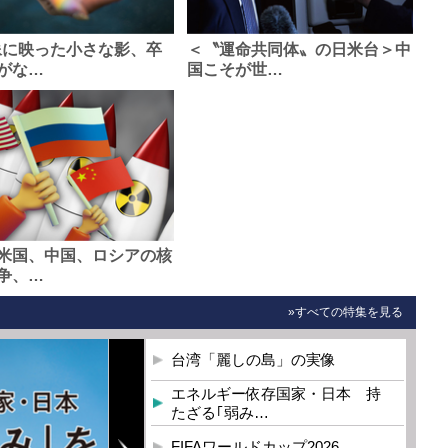
像に映った小さな影、卒
＜〝運命共同体〟の日米台＞中
がな…
国こそが世…
米国、中国、ロシアの核
争、…
»すべての特集を見る
台湾「麗しの島」の実像
エネルギー依存国家・日本 持
たざる｢弱み…
FIFAワールドカップ2026