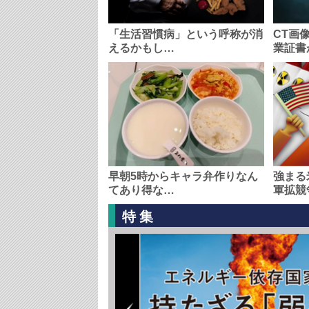
「生活習慣病」という呼称が消
CT画
えるかもし…
業証書
早朝5時からキャラ弁作りなん
強まる
てあり得な…
軍拡競
特集