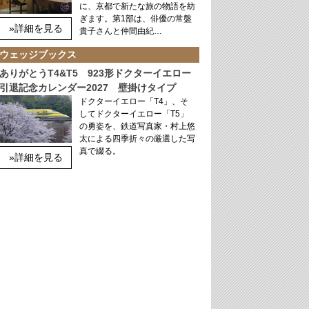
に、京都で新たな旅の物語を紡
ぎます。第1部は、俳優の常盤
»詳細を見る
貴子さんと仲間由紀…
ウェッジブックス
ありがとうT4&T5 923形ドクターイエロー
引退記念カレンダー2027 壁掛けタイプ
ドクターイエロー「T4」、そ
してドクターイエロー「T5」
の勇姿を、鉄道写真家・村上悠
太による四季折々の厳選した写
真で綴る。
»詳細を見る