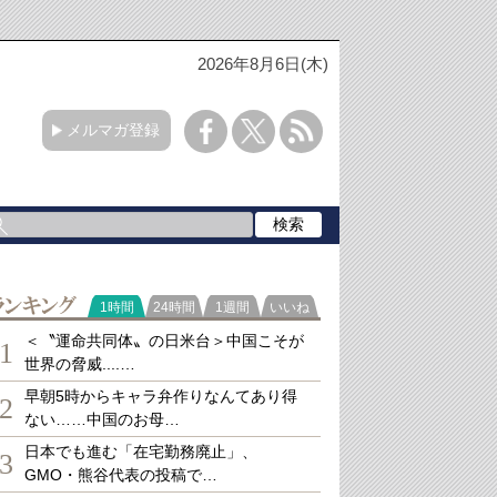
2026年8月6日(木)
メルマガ登録
ランキング
1時間
24時間
1週間
いいね
＜〝運命共同体〟の日米台＞中国こそが
1
世界の脅威....…
早朝5時からキャラ弁作りなんてあり得
2
ない……中国のお母…
日本でも進む「在宅勤務廃止」、
3
GMO・熊谷代表の投稿で…