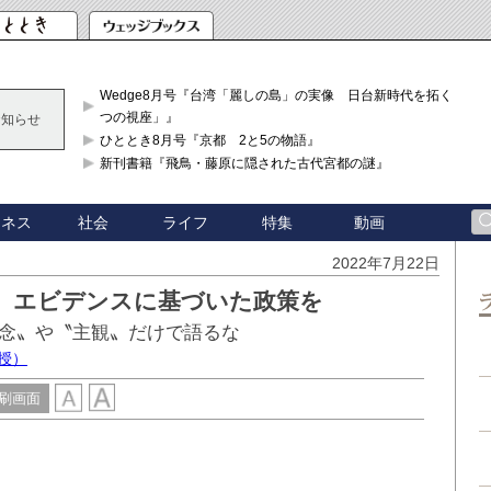
Wedge8月号『台湾「麗しの島」の実像 日台新時代を拓く「3
つの視座」』
お知らせ
ひととき8月号『京都 2と5の物語』
新刊書籍『飛鳥・藤原に隠された古代宮都の謎』
ジネス
社会
ライフ
特集
動画
2022年7月22日
」 エビデンスに基づいた政策を
念〟や〝主観〟だけで語るな
授）
刷画面