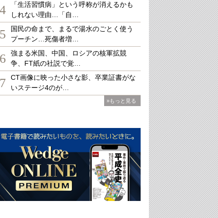
「生活習慣病」という呼称が消えるかも
4
しれない理由…「自…
国民の命まで、まるで湯水のごとく使う
5
プーチン…死傷者増…
強まる米国、中国、ロシアの核軍拡競
6
争、FT紙の社説で覚…
CT画像に映った小さな影、卒業証書がな
7
いステージ4のが…
»もっと見る