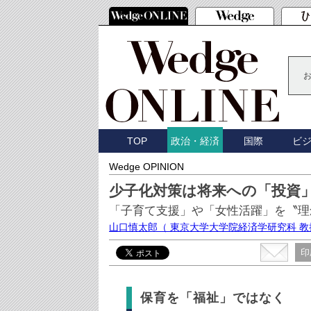
TOP
国際
ビ
政治・経済
Wedge OPINION
少子化対策は将来への「投資
「子育て支援」や「女性活躍」を〝理
山口慎太郎
（ 東京大学大学院経済学研究科 教
印
保育を「福祉」ではなく