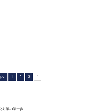
1
2
3
4
前へ
化対策の第一歩