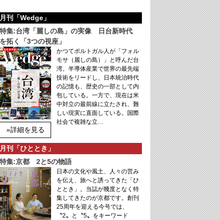
月刊「Wedge」
特集:台湾「麗しの島」の実像 日台新時代
を拓く「3つの視座」
かつてポルトガル人が「フォル
モサ（麗しの島）」と呼んだ台
湾。半導体産業で世界の最先端
技術をリードし、日本統治時代
の記憶も、歴史の一部として内
包している。一方で、現在は米
中対立の最前線に立たされ、難
しい現実に直面している。国際
社会で複雑な立…
»詳細を見る
月刊「ひととき」
特集:京都 2と5の物語
日本の文化や風土、人々の営み
を伝え、旅へと誘ってきた「ひ
ととき」。当誌が幾度となく特
集してきたのが京都です。創刊
25周年を迎える今号では、
〝2〟と〝5〟をキーワード