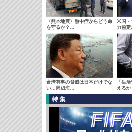
〈熊本地震〉熱中症からどう命
米国・
を守るか？…
力協定
台湾有事の脅威は日本だけでな
「生活
い…周辺海…
えるか
特集