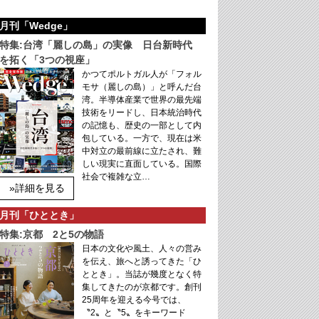
月刊「Wedge」
特集:台湾「麗しの島」の実像 日台新時代
を拓く「3つの視座」
かつてポルトガル人が「フォル
モサ（麗しの島）」と呼んだ台
湾。半導体産業で世界の最先端
技術をリードし、日本統治時代
の記憶も、歴史の一部として内
包している。一方で、現在は米
中対立の最前線に立たされ、難
しい現実に直面している。国際
社会で複雑な立…
»詳細を見る
月刊「ひととき」
特集:京都 2と5の物語
日本の文化や風土、人々の営み
を伝え、旅へと誘ってきた「ひ
ととき」。当誌が幾度となく特
集してきたのが京都です。創刊
25周年を迎える今号では、
〝2〟と〝5〟をキーワード