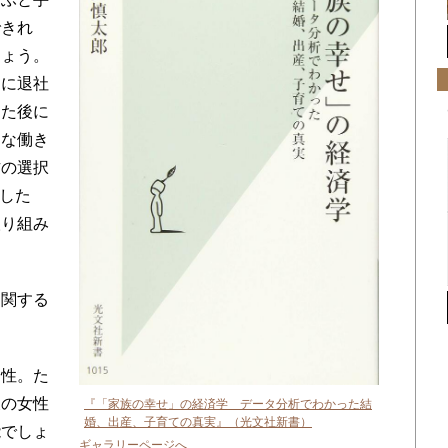
できれ
しょう。
めに退社
けた後に
うな働き
方の選択
をした
取り組み
に関する
向性。た
後の女性
『「家族の幸せ」の経済学 データ分析でわかった結
婚、出産、子育ての真実』（光文社新書）
能でしょ
ギャラリーページへ