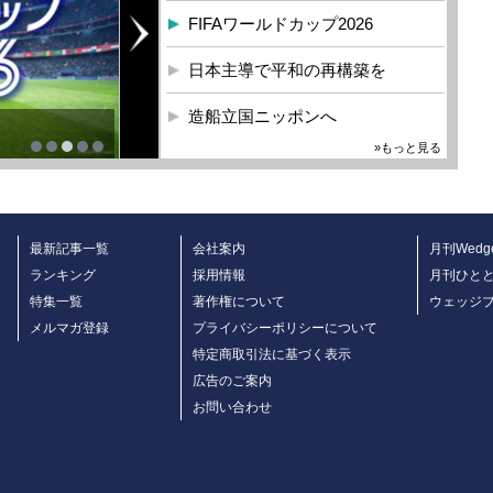
FIFAワールドカップ2026
日本主導で平和の再構築を
造船立国ニッポンへ
»もっと見る
最新記事一覧
会社案内
月刊Wedg
ランキング
採用情報
月刊ひと
特集一覧
著作権について
ウェッジ
メルマガ登録
プライバシーポリシーについて
特定商取引法に基づく表示
広告のご案内
お問い合わせ