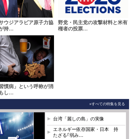
サウジアラビア原子力協
野党・民主党の攻撃材料と米有
が持…
権者の投票…
習慣病」という呼称が消
もし…
»すべての特集を見る
台湾「麗しの島」の実像
エネルギー依存国家・日本 持
たざる｢弱み…