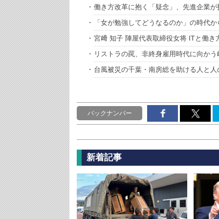
働き方改革に抱く「疑念」、先進企業が
「女が勉強してどうなるのか」の時代か
宮﨑 知子 陣屋代表取締役女将 ITと働
リストラの罠、非終身雇用時代に向かう
台風被災の千葉・南房総を助ける人と人
バックナンバー
新着記事