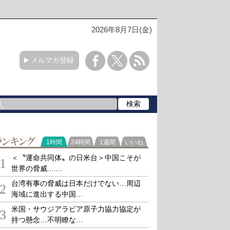
2026年8月7日(金)
メルマガ登録
ランキング
1時間
24時間
1週間
いいね
＜〝運命共同体〟の日米台＞中国こそが
1
世界の脅威....…
台湾有事の脅威は日本だけでない…周辺
2
海域に進出する中国…
米国・サウジアラビア原子力協力協定が
3
持つ懸念…不明瞭な…