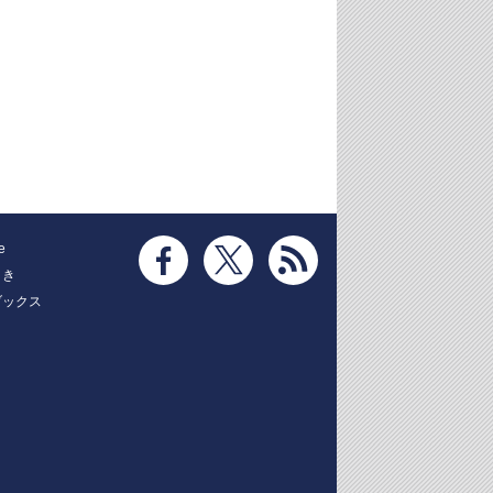
e
とき
ブックス