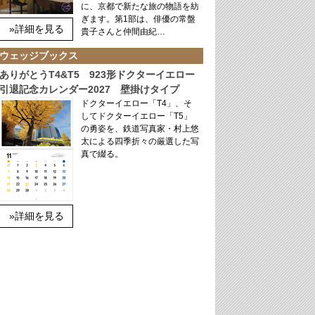
に、京都で新たな旅の物語を紡
ぎます。第1部は、俳優の常盤
»詳細を見る
貴子さんと仲間由紀…
ウェッジブックス
ありがとうT4&T5 923形ドクターイエロー
引退記念カレンダー2027 壁掛けタイプ
ドクターイエロー「T4」、そ
してドクターイエロー「T5」
の勇姿を、鉄道写真家・村上悠
太による四季折々の厳選した写
真で綴る。
»詳細を見る