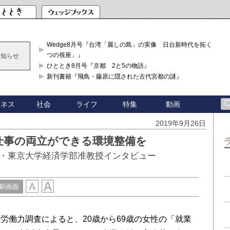
Wedge8月号『台湾「麗しの島」の実像 日台新時代を拓く「3
つの視座」』
お知らせ
ひととき8月号『京都 2と5の物語』
新刊書籍『飛鳥・藤原に隠された古代宮都の謎』
ジネス
社会
ライフ
特集
動画
2019年9月26日
仕事の両立ができる環境整備を
・東京大学経済学部准教授インタビュー
刷画面
働力調査によると、20歳から69歳の女性の「就業