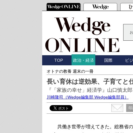
TOP
国際
ビ
政治・経済
オトナの教養 週末の一冊
長い育休は逆効果、子育てと
『「家族の幸せ」経済学』山口慎太郎
川崎隆司
（Wedge編集部 Wedge編集部員）
印
共働き世帯が増えてきた。総務省の労