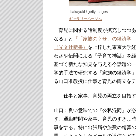
itakayuki / gettyimages
ギャラリーページへ
育児に関する諸制度が拡充しつつあ
なる」と
『「家族の幸せ」の経済学
（光文社新書）
を上梓した東京大学
わさや伝聞による『子育て神話』を
基づく新たな知見を与える今話題の
学的手法で研究する「家族の経済学
る山口准教授に仕事と育児の両立を
――仕事と家事、育児の両立を目指
山口：良い意味での『公私混同』が
す。通勤時間や家事、育児のすきま
事をする。特に出張届や旅費の精算
業、ちょっとしたメールの返信など