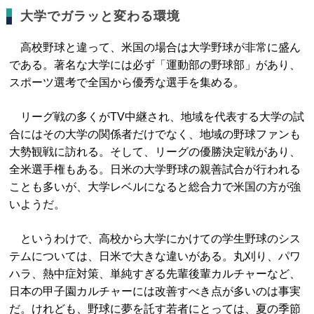
大学でガラッと変わる環境
高校野球と違って、米国の場合は大学野球が非常に盛ん
である。著名な大学には必ず「運動部の野球部」があり、
スポーツ選考で全国から優秀な選手を集める。
リーグ戦の多くがTV中継され、地域を代表する大学の試
合にはその大学の関係者だけでなく、地域の野球ファンも
大勢観戦に訪れる。そして、リーグの優勝決定戦があり、
全米選手権もある。日米の大学野球の親善試合が行われる
ことも多いが、大学レベルになると総合力で米国の方が強
いようだ。
というわけで、高校から大学にかけての学生野球のシス
テムについては、日米で大きな違いがある。丸刈り、パワ
ハラ、熱中症対策、単純すぎる先輩後輩カルチャーなど、
日本の甲子園カルチャーには改善すべき点が多いのは事実
だ。けれども、野球に夢を託す若者にとっては、夏の季節