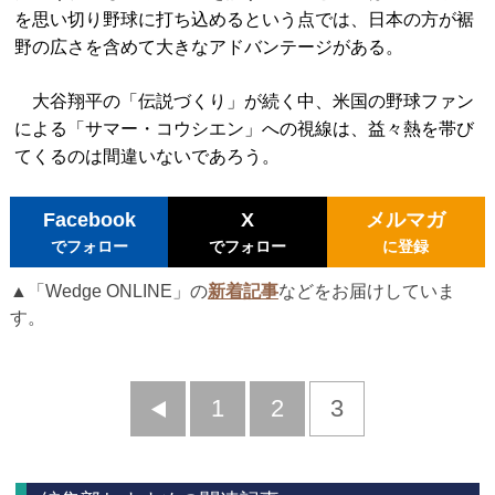
を思い切り野球に打ち込めるという点では、日本の方が裾
野の広さを含めて大きなアドバンテージがある。
大谷翔平の「伝説づくり」が続く中、米国の野球ファン
による「サマー・コウシエン」への視線は、益々熱を帯び
てくるのは間違いないであろう。
Facebook
X
メルマガ
でフォロー
でフォロー
に登録
▲「Wedge ONLINE」の
新着記事
などをお届けしていま
す。
前
1
2
3
へ