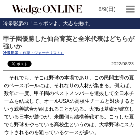
8/9(日)
冷泉彰彦の「ニッポンよ、大志を抱け」
甲子園優勝した仙台育英と全米代表はどちらが
強いか
冷泉彰彦
（ 作家・ジャーナリスト）
2022/08/23
それでも、そこは野球の本場であり、この民間主導の夏
のベースボールには、それなりの人材が集まる。例えば、
数年に一度、甲子園のベストメンバーを選抜して全日本チ
ームを結成して、オールUSAの高校生チームと対決すると
いう親善試合が組まれることがある。大抵は基礎が確立し
ている日本が勝つが、米国側も結構善戦する。こうした夏
でも野球をやっている高校生というのは、大学野球にスカ
ウトされるのを狙っているケースが多い。