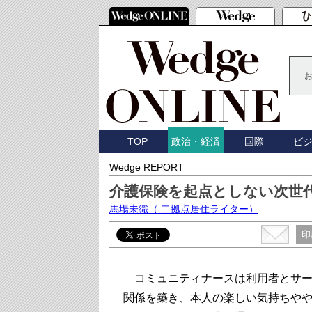
TOP
国際
ビ
政治・経済
Wedge REPORT
介護保険を起点としない次世
馬場未織
（ 二拠点居住ライター）
印
コミュニティナースは利用者とサー
関係を築き、本人の楽しい気持ちや