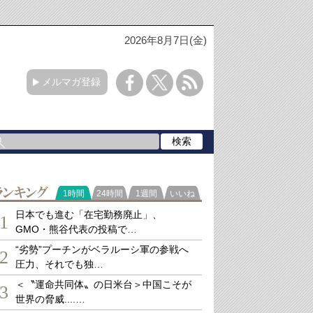
2026年8月7日(金)
メルマガ登録
ランキング
1時間
24時間
1週間
いいね
日本でも進む「在宅勤務廃止」、
1
GMO・熊谷代表の投稿で…
“劣勢”プーチンがベラルーシ軍の参戦へ
2
圧力、それでも独…
＜〝運命共同体〟の日米台＞中国こそが
3
世界の脅威....…