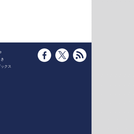
e
とき
ブックス