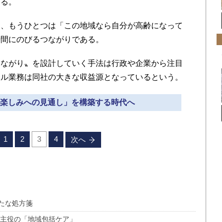
る。
、もうひとつは「この地域なら自分が高齢になって
時間にのびるつながりである。
ながり〟を設計していく手法は行政や企業から注目
サル業務は同社の大きな収益源となっているという。
ねる楽しみへの見通し」を構築する時代へ
1
2
3
4
次へ
たな処方箋
が主役の「地域包括ケア」