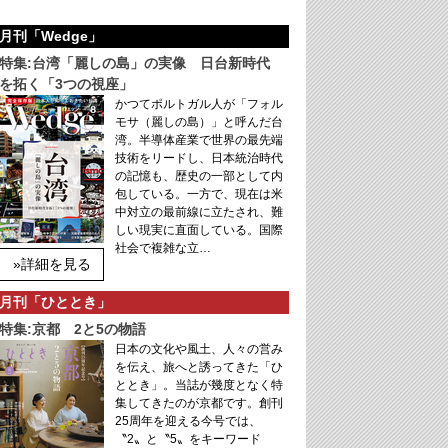
月刊「Wedge」
特集:台湾「麗しの島」の実像 日台新時代
を拓く「3つの視座」
かつてポルトガル人が「フォル
モサ（麗しの島）」と呼んだ台
湾。半導体産業で世界の最先端
技術をリードし、日本統治時代
の記憶も、歴史の一部として内
包している。一方で、現在は米
中対立の最前線に立たされ、難
しい現実に直面している。国際
社会で複雑な立…
»詳細を見る
月刊「ひととき」
特集:京都 2と5の物語
日本の文化や風土、人々の営み
を伝え、旅へと誘ってきた「ひ
ととき」。当誌が幾度となく特
集してきたのが京都です。創刊
25周年を迎える今号では、
〝2〟と〝5〟をキーワード