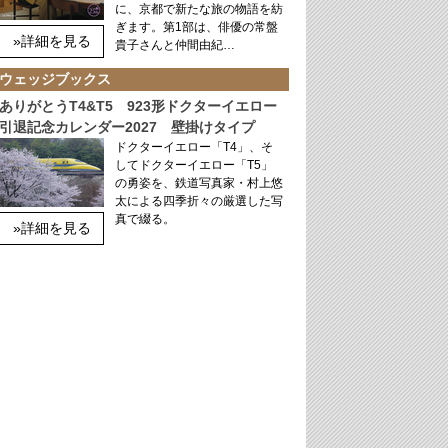
に、京都で新たな旅の物語を紡
ぎます。第1部は、俳優の常盤
»詳細を見る
貴子さんと仲間由紀…
ウェッジブックス
ありがとうT4&T5 923形ドクターイエロー
引退記念カレンダー2027 壁掛けタイプ
ドクターイエロー「T4」、そ
してドクターイエロー「T5」
の勇姿を、鉄道写真家・村上悠
太による四季折々の厳選した写
真で綴る。
»詳細を見る