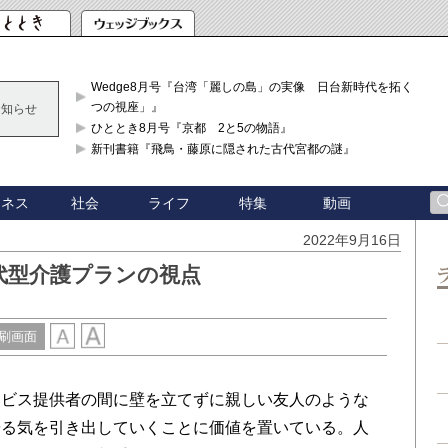
Wedge8月号『台湾「麗しの島」の実像 日台新時代を拓く「3
つの視座」』
お知らせ
ひととき8月号『京都 2と5の物語』
新刊書籍『飛鳥・藤原に隠された古代宮都の謎』
ジネス
社会
ライフ
特集
動画
2022年9月16日
代型介護プランの視点
刷画面
ビス提供者の間に壁を立てずに親しい友人のような
やる気を引き出していくことに価値を置いている。人