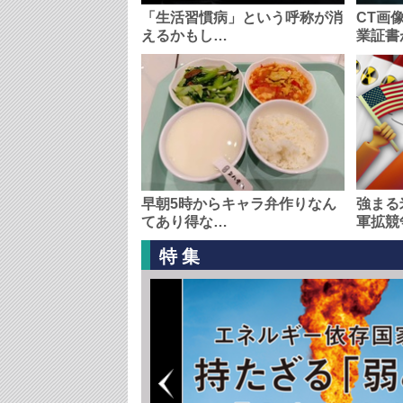
「生活習慣病」という呼称が消
CT画
えるかもし…
業証書
早朝5時からキャラ弁作りなん
強まる
てあり得な…
軍拡競
特集