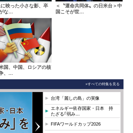
像に映った小さな影、卒
＜〝運命共同体〟の日米台＞中
がな…
国こそが世…
米国、中国、ロシアの核
争、…
»すべての特集を見る
台湾「麗しの島」の実像
エネルギー依存国家・日本 持
たざる｢弱み…
FIFAワールドカップ2026