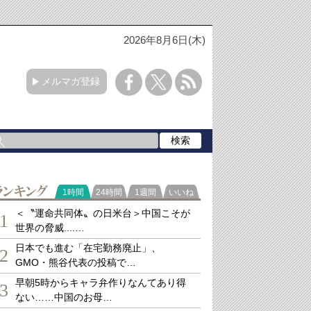
2026年8月6日(木)
メルマガ登録
ランキング
1時間
24時間
1週間
いいね
＜〝運命共同体〟の日米台＞中国こそが
1
世界の脅威....…
日本でも進む「在宅勤務廃止」、
2
GMO・熊谷代表の投稿で…
早朝5時からキャラ弁作りなんてあり得
3
ない……中国のお母…