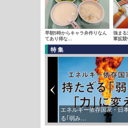
早朝5時からキャラ弁作りなん
強まる
てあり得な…
軍拡競
特集
エネルギー依存国家・日
る｢弱み…