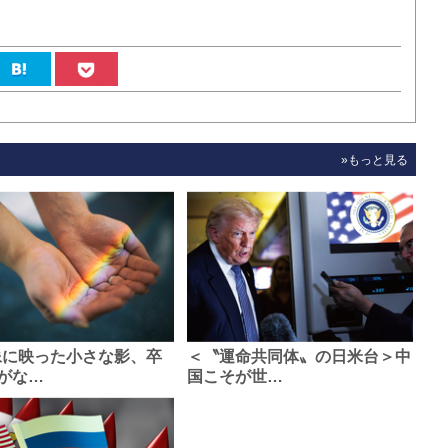
»もっと見る
像に映った小さな影、卒
＜〝運命共同体〟の日米台＞中
がな…
国こそが世…