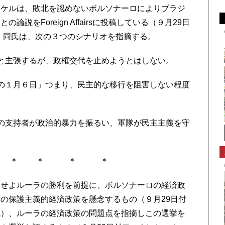
ケルは、敗北を認めないボルソナーロによりブラジ
説をForeign Affairsに投稿している（９月29日
。同氏は、次の３つのシナリオを指摘する。
と主張するが、政権交代を止めようとはしない。
の１月６日」つまり、民主的な移行を阻害しない程度
の支持者が政治的暴力を振るい、軍隊が民主主義を守
。
 ＊ ＊ ＊ ＊
せよルーラの勝利を前提に、ボルソナーロの経済政
の保護主義的経済政策を懸念するもの（９月29日付
説）、ルーラの経済政策の問題点を指摘しこの選挙を