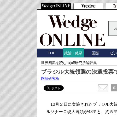
TOP
国際
ビ
政治・経済
世界潮流を読む 岡崎研究所論評集
ブラジル大統領選の決選投票
岡崎研究所
印
10月２日に実施されたブラジル大統
ルソナーロ現大統領が43％と、約５