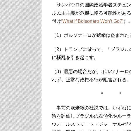
サンパウロの国際政治学者スチュン
ル民主主義が危機に陥る可能性があるとの論
付け
‘What If Bolsonaro Won’t Go?’
）
（1）ボルソナーロが選挙は盗まれた
（2）トランプに倣って、「ブラジル
に騒乱を引き起こす。
（3）最悪の場合だが、ボルソナーロ
れず、正常な政権移行が阻害される
＊ ＊
事前の欧米紙の社説では、いずれに
策を評価しブラジルの左傾化やルーラ
ウォールストリート・ジャーナル社