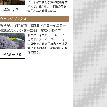
に、京都で新たな旅の物語を紡
ぎます。第1部は、俳優の常盤
»詳細を見る
貴子さんと仲間由紀…
ウェッジブックス
ありがとうT4&T5 923形ドクターイエロー
引退記念カレンダー2027 壁掛けタイプ
ドクターイエロー「T4」、そ
してドクターイエロー「T5」
の勇姿を、鉄道写真家・村上悠
太による四季折々の厳選した写
真で綴る。
»詳細を見る