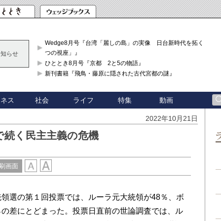
Wedge8月号『台湾「麗しの島」の実像 日台新時代を拓く「3
つの視座」』
お知らせ
ひととき8月号『京都 2と5の物語』
新刊書籍『飛鳥・藤原に隠された古代宮都の謎』
ジネス
社会
ライフ
特集
動画
2022年10月21日
で続く民主主義の危機
刷画面
領選の第１回投票では、ルーラ元大統領が48％、ボ
％の差にとどまった。投票日直前の世論調査では、ル