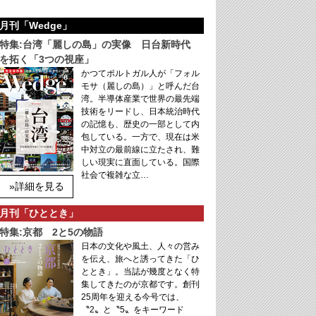
月刊「Wedge」
特集:台湾「麗しの島」の実像 日台新時代
を拓く「3つの視座」
かつてポルトガル人が「フォル
モサ（麗しの島）」と呼んだ台
湾。半導体産業で世界の最先端
技術をリードし、日本統治時代
の記憶も、歴史の一部として内
包している。一方で、現在は米
中対立の最前線に立たされ、難
しい現実に直面している。国際
社会で複雑な立…
»詳細を見る
月刊「ひととき」
特集:京都 2と5の物語
日本の文化や風土、人々の営み
を伝え、旅へと誘ってきた「ひ
ととき」。当誌が幾度となく特
集してきたのが京都です。創刊
25周年を迎える今号では、
〝2〟と〝5〟をキーワード