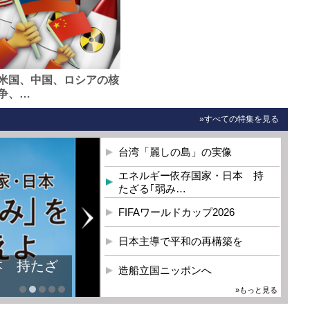
米国、中国、ロシアの核
争、…
»すべての特集を見る
台湾「麗しの島」の実像
エネルギー依存国家・日本 持
たざる｢弱み…
FIFAワールドカップ2026
日本主導で平和の再構築を
本 持たざ
造船立国ニッポンへ
»もっと見る