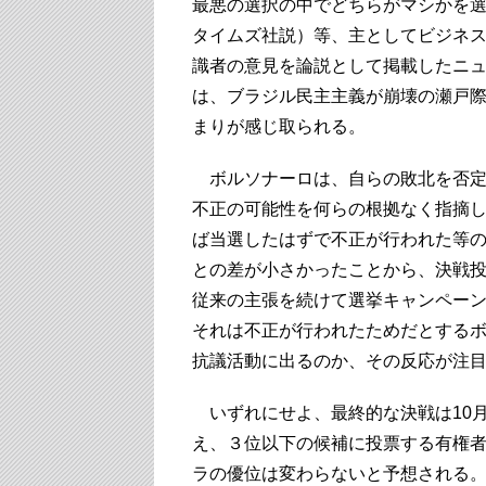
最悪の選択の中でどちらがマシかを選
タイムズ社説）等、主としてビジネ
識者の意見を論説として掲載したニューヨー
は、ブラジル民主主義が崩壊の瀬戸
まりが感じ取られる。
ボルソナーロは、自らの敗北を否定
不正の可能性を何らの根拠なく指摘
ば当選したはずで不正が行われた等
との差が小さかったことから、決戦
従来の主張を続けて選挙キャンペー
それは不正が行われたためだとする
抗議活動に出るのか、その反応が注
いずれにせよ、最終的な決戦は10月
え、３位以下の候補に投票する有権
ラの優位は変わらないと予想される