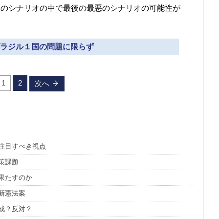
つのシナリオの中で最後の最悪のシナリオの可能性が
 ブラジル１国の問題に限らず
1
2
次へ
注目すべき視点
策課題
果たすのか
新憲法案
成？反対？