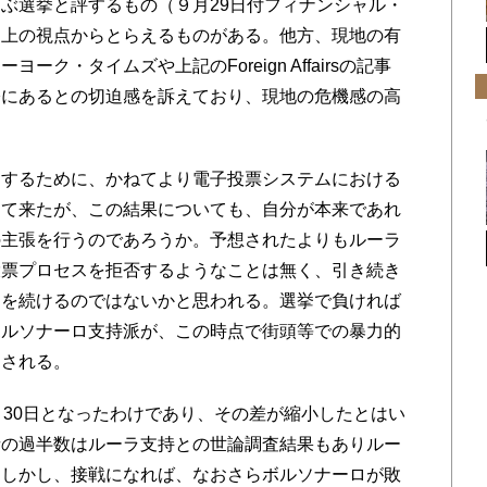
ぶ選挙と評するもの（９月29日付フィナンシャル・
ス上の視点からとらえるものがある。他方、現地の有
ク・タイムズや上記のForeign Affairsの記事
際にあるとの切迫感を訴えており、現地の危機感の高
するために、かねてより電子投票システムにおける
して来たが、この結果についても、自分が本来であれ
の主張を行うのであろうか。予想されたよりもルーラ
投票プロセスを拒否するようなことは無く、引き続き
ンを続けるのではないかと思われる。選挙で負ければ
ボルソナーロ支持派が、この時点で街頭等での暴力的
目される。
30日となったわけであり、その差が縮小したとはい
者の過半数はルーラ支持との世論調査結果もありルー
。しかし、接戦になれば、なおさらボルソナーロが敗