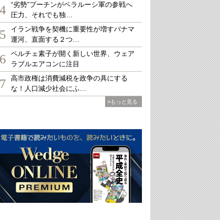
“劣勢”プーチンがベラルーシ軍の参戦へ
4
圧力、それでも独…
イラン戦争を契機に重要性が増すパナマ
5
運河、直面する２つ…
ペルチェ素子が開く新しい世界、ウェア
6
ラブルエアコンに注目
高市政権は消費減税を政争の具にする
7
な！人口減少社会にふ…
»もっと見る