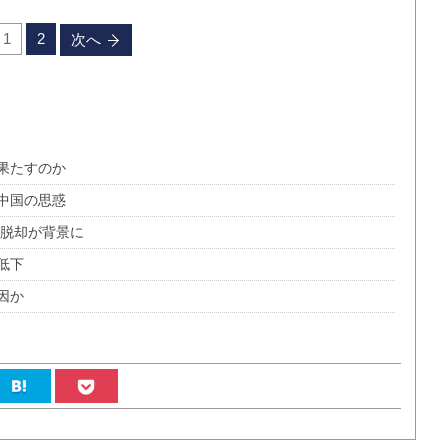
1
2
次へ
果たすのか
る中国の思惑
の脱却が背景に
低下
因か