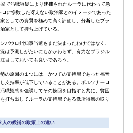
選挙で汚職容疑により逮捕されたルーラに代わって急
ーロに惨敗した冴えない政治家とのイメージであった
治家としての資質を極めて高く評価し、分断したブラ
政治家として持ち上げている。
ンパウロ州知事当選もまだ決まったわけではなく、
状況は予測しがたいにもかかわらず、有力なブラジル
ば注目しておいても良いであろう。
勢の原因の１つには、かつての支持層であった福音
望し支持率が低下していることがある。ボルソナーロ
た汚職疑惑を強調してその挽回を目指すと共に、貧困
約を打ち出してルーラの支持層である低所得層の取り
 ２人の候補の政策上の違い