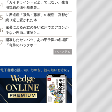
「ガイドライン＝安全」ではない、生食
4
用鶏肉の衛生基準策…
世界遺産「飛鳥・藤原」の秘密 宮都が
5
繰り返し置かれた本…
猛暑による死亡の多い欧州でエアコンが
6
少ない理由…建物と…
開幕したセンバツ、あの甲子園の名場面
7
「奇跡のバックホー…
»もっと見る