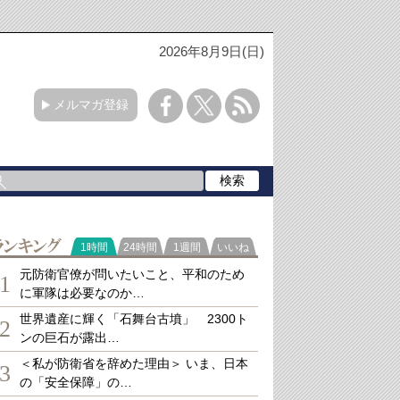
2026年8月9日(日)
メルマガ登録
ランキング
1時間
24時間
1週間
いいね
元防衛官僚が問いたいこと、平和のため
1
に軍隊は必要なのか…
世界遺産に輝く「石舞台古墳」 2300ト
2
ンの巨石が露出…
＜私が防衛省を辞めた理由＞ いま、日本
3
の「安全保障」の…