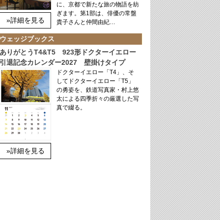
に、京都で新たな旅の物語を紡
ぎます。第1部は、俳優の常盤
»詳細を見る
貴子さんと仲間由紀…
ウェッジブックス
ありがとうT4&T5 923形ドクターイエロー
引退記念カレンダー2027 壁掛けタイプ
ドクターイエロー「T4」、そ
してドクターイエロー「T5」
の勇姿を、鉄道写真家・村上悠
太による四季折々の厳選した写
真で綴る。
»詳細を見る