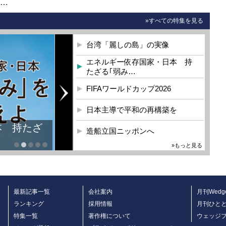
0…
»すべての特集を見る
台湾「麗しの島」の実像
エネルギー依存国家・日本 持
たざる｢弱み…
FIFAワールドカップ2026
日本主導で平和の再構築を
本 持たざ
造船立国ニッポンへ
»もっと見る
最新記事一覧
会社案内
月刊Wedg
ランキング
採用情報
月刊ひと
特集一覧
著作権について
ウェッジ