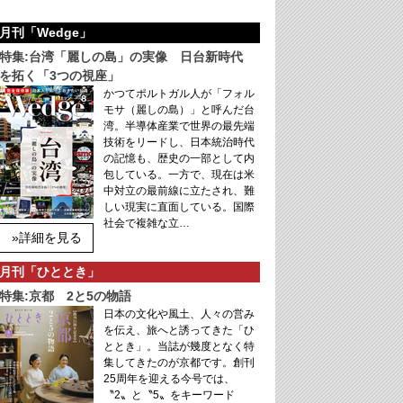
月刊「Wedge」
特集:台湾「麗しの島」の実像 日台新時代
を拓く「3つの視座」
かつてポルトガル人が「フォル
モサ（麗しの島）」と呼んだ台
湾。半導体産業で世界の最先端
技術をリードし、日本統治時代
の記憶も、歴史の一部として内
包している。一方で、現在は米
中対立の最前線に立たされ、難
しい現実に直面している。国際
社会で複雑な立…
»詳細を見る
月刊「ひととき」
特集:京都 2と5の物語
日本の文化や風土、人々の営み
を伝え、旅へと誘ってきた「ひ
ととき」。当誌が幾度となく特
集してきたのが京都です。創刊
25周年を迎える今号では、
〝2〟と〝5〟をキーワード