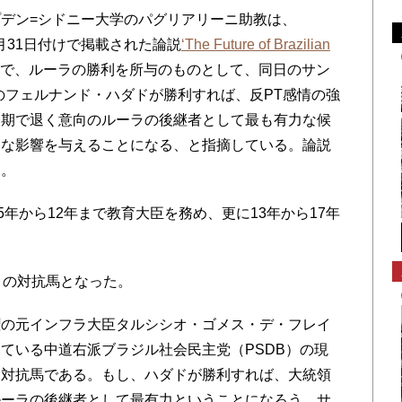
デン=シドニー大学のパグリアリーニ助教は、
トに８月31日付けで掲載された論説
‘The Future of Brazilian
で、ルーラの勝利を所与のものとして、同日のサン
のフェルナンド・ハダドが勝利すれば、反PT感情の強
一期で退く意向のルーラの後継者として最も有力な候
きな影響を与えることになる、と指摘している。論説
る。
5年から12年まで教育大臣を務め、更に13年から17年
ロの対抗馬となった。
権の元インフラ大臣タルシシオ・ゴメス・デ・フレイ
ている中道右派ブラジル社会民主党（PSDB）の現
な対抗馬である。もし、ハダドが勝利すれば、大統領
ルーラの後継者として最有力ということになろう。サ