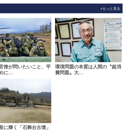
»もっと見る
官僚が問いたいこと、平
環境問題の本質は人間の〝超消
めに…
費問題〟大…
産に輝く「石舞台古墳」