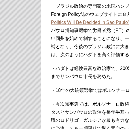
ブラジル政治の専門家の米国ハンプ
Foreign Policy誌のウェブサイ
Politics Will Be Decided in Sao Paulo’
パウロ州知事選挙で労働者党（PT）
い同州を始めて制することになり、
補となり、今後のブラジル政治に大
は、次のようにハダトを高く評価す
・ハダトは経験豊富な政治家で、200
までサンパウロ市長を務めた。
・18年の大統領選挙ではボルソナー
・今次知事選では、ボルソナーロ政
タスとサンパウロの政治を長年牛耳っ
職のロドリゴ・ガルシアが最も有力
に当選しても一期限りで退く意向の