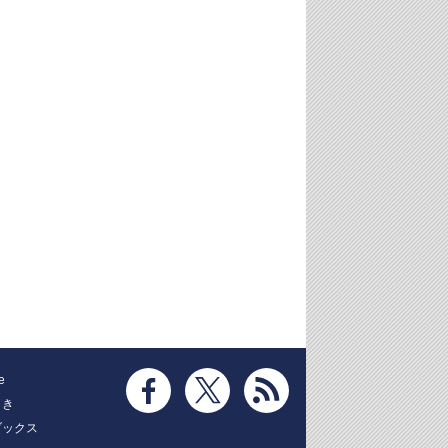
e
とき
ブックス