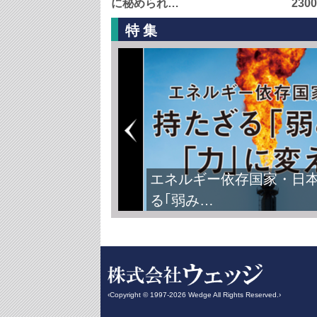
に秘められ…
230
特集
エネルギー依存国家・日
る｢弱み…
‹Copyright © 1997-2026 Wedge All Rights Reserved.›