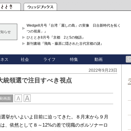
Wedge8月号『台湾「麗しの島」の実像 日台新時代を拓く「3
つの視座」』
お知らせ
ひととき8月号『京都 2と5の物語』
新刊書籍『飛鳥・藤原に隠された古代宮都の謎』
ジネス
社会
ライフ
特集
動画
2022年9月23日
大統領選で注目すべき視点
刷画面
領選挙がいよいよ目前に迫ってきた。８月末から９月
は、依然として８～12%の差で現職のボルソナーロ