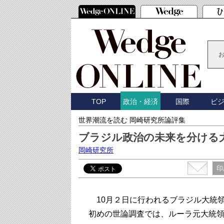
TOP
国際
ビ
政治・経済
世界潮流を読む 岡崎研究所論評集
ブラジル政治の未来を分ける
岡崎研究所
印
10月２日に行われるブラジル大統
初めの世論調査では、ルーラ元大統領