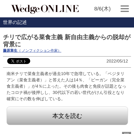
8/6(木)
世界の記述
チリで広がる菜食主義 新自由主義からの脱却が
背景に
藤原章生
（ ノンフィクション作家）
2022/05/12
南米チリで菜食主義者が過去10年で急増している。「ベジタリ
アン（菜食主義者）」と答えた人は14％、「ビーガン（完全菜
食主義者）」が4％に上った。その後も肉食と免疫が話題となっ
たコロナ禍が後押しし、30代以下の若い世代がけん引役となり
確実にその数を伸ばしている。
本文を読む