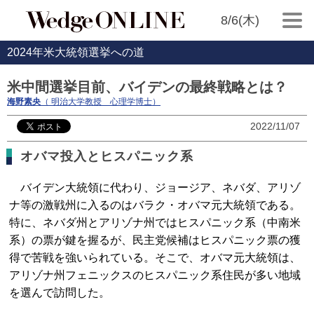
8/6(木)
2024年米大統領選挙への道
米中間選挙目前、バイデンの最終戦略とは？
海野素央
（ 明治大学教授 心理学博士）
2022/11/07
オバマ投入とヒスパニック系
バイデン大統領に代わり、ジョージア、ネバダ、アリゾ
ナ等の激戦州に入るのはバラク・オバマ元大統領である。
特に、ネバダ州とアリゾナ州ではヒスパニック系（中南米
系）の票が鍵を握るが、民主党候補はヒスパニック票の獲
得で苦戦を強いられている。そこで、オバマ元大統領は、
アリゾナ州フェニックスのヒスパニック系住民が多い地域
を選んで訪問した。