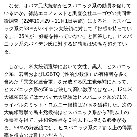
なぜ、オバマ元大統領がヒスパニック系の動員を促して
いるのか。雑誌エコノミストと調査会社ユーゴヴの共同世
論調査（22年10月29～11月1日実施）によると、ヒスパニ
ック系の58％がバイデン大統領に対して「好感を持ってい
る」、35％が「好感を持っていない」と回答した。ヒスパ
ニック系のバイデン氏に対する好感度は50％を超えてい
る。
しかし、米大統領選挙において女性、黒人、ヒスパニッ
ク系、若者およびLGBTQ（性的少数派）の有権者を多く
含めた「異文化連合軍」を形成する民主党候補にとって、
ヒスパニック系の58％は決して高い数字ではない。12年米
大統領選挙ではオバマ元大統領はヒスパニック系の71％、
ライバルのミット・ロムニー候補は27％を獲得した。次の
大統領選挙で民主党候補はヒスパニック系から7割以上の
得票率を得て、共和党候補を３割以下に抑える必要があ
る。58％の好感度では、ヒスパニック系の７割以上の得票
率を得るのは難しいだろう。