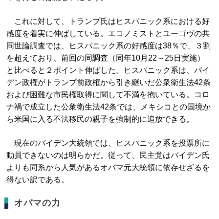
これに対して、トランプ氏はヒスパニック系における好
感度を着実に伸ばしている。エコノミストとユーゴヴの共
同世論調査では、ヒスパニック系の好感度は38％で、３割
を超えており、前回の同調査（同年10月22～25日実施）
と比べると２ポイント伸ばした。ヒスパニック系は、バイ
デン政権がトランプ前政権から引き継いだ公衆衛生法42条
および困難な市民権取得に関して不満を抱いている。コロ
ナ禍で成立した公衆衛生法42条では、メキシコとの国境か
ら米国に入る不法移民の親子を強制的に追放できる。
現在のバイデン大統領では、ヒスパニック系を投票所に
動員できないのは明らかだ。従って、民主党はバイデン氏
よりも同系から人気があるオバマ元大統領に依存せざるを
得ない訳である。
オバマの力