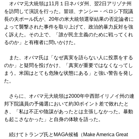
オバマ元大統領は11月１日ネバダ州、翌2日アリゾナ州
を訪問して演説を行った。冒頭、ナンシー・ペロシ下院議
長の夫ポール氏が、20年の米大統領選挙結果の否定論者に
よって襲撃された事件を取り上げて、政治的暴力反対を強
く訴えた。その上で、「誰が民主主義のために戦ってくれ
るのか」と有権者に問いかけた。
また、オバマ氏は「なぜ真実を語らない人に投票をする
のか」と疑問を投げかけ、「真実が重要ではなくなってし
まう。米国はとても危険な状態にある」と強い警告を発し
た。
さらに、
オバマ元大統領は2000年中西部イリノイ州の連
邦下院議員の予
備選において約30ポイント差で敗れたと
き、「
私は不正や陰謀があったとは主張しなかった。
暴動
も起こさなかった」と自身の体験を語った。
トランプ氏とMAGA候補（Make America Great
続けて