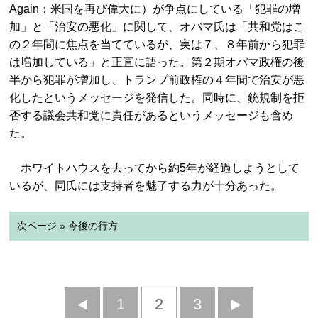
Again：米国を再び偉大に）が争点にしている「犯罪の増
加」
と「治安の悪化」に関して、オバマ氏は「共和党はこ
の２年間に焦
点を当てているが、実は７、８年前から犯罪
は増加している」
と正直に語った。第２期オバマ政権の後
半から犯罪が増加し、
トランプ前政権の４年間で治安が悪
化したというメッセージを発信
した。同時に、
銃規制を拒
否する議会共和党に責任があるというメッセージも含め
た。
ホワイトハウスを去ってから約5年が経過しようとして
いるが、同氏には支持者を魅了する力が十分あった。
次ページ » 今後の行方
前
1
2
3
次