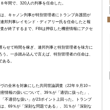
８年間で、320人の判事を任命した。
は、キャノン判事が特別管理者
にトランプ弁護団が
席連邦判事
レイモンド・ディアリー氏を任命したと報
査が終了するまで、FBIは押収した機密情報にアクセ
遅らせて時間を稼ぎ、連邦判事と特別管理者を味方に
だろう。一歩踏み込んで言えば、特別管理者の任命は、
である。
の全米を対象にした共同世論調査（22年９月10～
機密情報の扱いについて、39％が「適切に扱った」、
、「不適切な扱い」が23ポイント上回った。トランプ
は、69％が「深刻な問題である」、31％が「深刻な