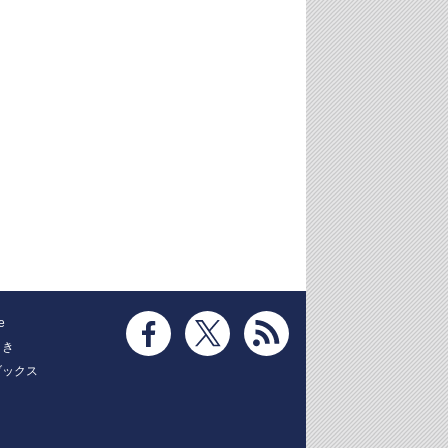
e
とき
ブックス