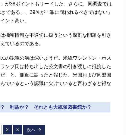
」が38ポイントもリードした。さらに、同調査では
べきである」、39％が「罪に問われるべきではない」
ポイント高い。
は機密情報を不適切に扱うという深刻な問題を引き
捉えているのである。
民の認識の溝は深いようだ。米紙ワシントン・ポス
トランプ氏は持ち出した公文書の引き渡しに抵抗した
のだ」と、側近に語ったと報じた。米国および同盟国
含んでいるという認識に欠けていると言わざると得な
ィか？ 利益か？ それとも大統領図書館か？
2
3
次へ