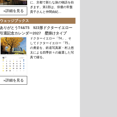
に、京都で新たな旅の物語を紡
ぎます。第1部は、俳優の常盤
»詳細を見る
貴子さんと仲間由紀…
ウェッジブックス
ありがとうT4&T5 923形ドクターイエロー
引退記念カレンダー2027 壁掛けタイプ
ドクターイエロー「T4」、そ
してドクターイエロー「T5」
の勇姿を、鉄道写真家・村上悠
太による四季折々の厳選した写
真で綴る。
»詳細を見る