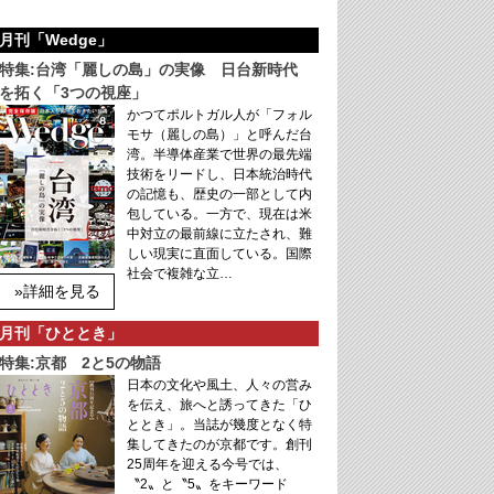
月刊「Wedge」
特集:台湾「麗しの島」の実像 日台新時代
を拓く「3つの視座」
かつてポルトガル人が「フォル
モサ（麗しの島）」と呼んだ台
湾。半導体産業で世界の最先端
技術をリードし、日本統治時代
の記憶も、歴史の一部として内
包している。一方で、現在は米
中対立の最前線に立たされ、難
しい現実に直面している。国際
社会で複雑な立…
»詳細を見る
月刊「ひととき」
特集:京都 2と5の物語
日本の文化や風土、人々の営み
を伝え、旅へと誘ってきた「ひ
ととき」。当誌が幾度となく特
集してきたのが京都です。創刊
25周年を迎える今号では、
〝2〟と〝5〟をキーワード