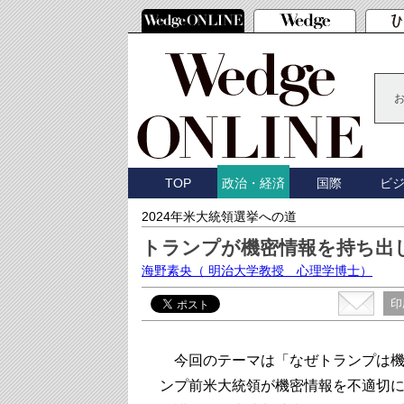
TOP
国際
ビ
政治・経済
2024年米大統領選挙への道
トランプが機密情報を持ち出
海野素央
（ 明治大学教授 心理学博士）
印
今回のテーマは「なぜトランプは機
ンプ前米大統領が機密情報を不適切