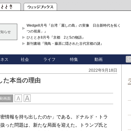
Wedge8月号『台湾「麗しの島」の実像 日台新時代を拓く「3
つの視座」』
お知らせ
ひととき8月号『京都 2と5の物語』
新刊書籍『飛鳥・藤原に隠された古代宮都の謎』
ジネス
社会
ライフ
特集
動画
2022年9月18日
した本当の理由
刷画面
密情報を持ち出したのか」である。ドナルド・トラ
に扱った問題は、新たな局面を迎えた。トランプ氏と