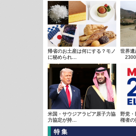
帰省のお土産は何にする？モノ
世界遺
に秘められ…
230
米国・サウジアラビア原子力協
野党・
力協定が持…
権者の
特集