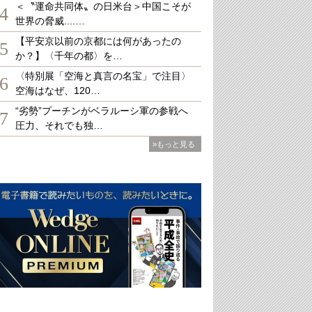
＜〝運命共同体〟の日米台＞中国こそが
4
世界の脅威....…
【平安京以前の京都には何があったの
5
か？】〈千年の都〉を…
〈特別展「空海と真言の名宝」で注目〉
6
空海はなぜ、120…
“劣勢”プーチンがベラルーシ軍の参戦へ
7
圧力、それでも独…
»もっと見る