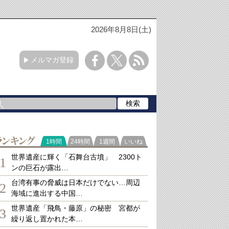
2026年8月8日(土)
メルマガ登録
ランキング
1時間
24時間
1週間
いいね
世界遺産に輝く「石舞台古墳」 2300ト
1
ンの巨石が露出…
台湾有事の脅威は日本だけでない…周辺
2
海域に進出する中国…
世界遺産「飛鳥・藤原」の秘密 宮都が
3
繰り返し置かれた本…