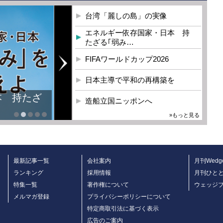
台湾「麗しの島」の実像
エネルギー依存国家・日本 持
たざる｢弱み…
FIFAワールドカップ2026
日本主導で平和の再構築を
本 持たざ
造船立国ニッポンへ
»もっと見る
最新記事一覧
会社案内
月刊Wedg
ランキング
採用情報
月刊ひと
特集一覧
著作権について
ウェッジ
メルマガ登録
プライバシーポリシーについて
特定商取引法に基づく表示
広告のご案内