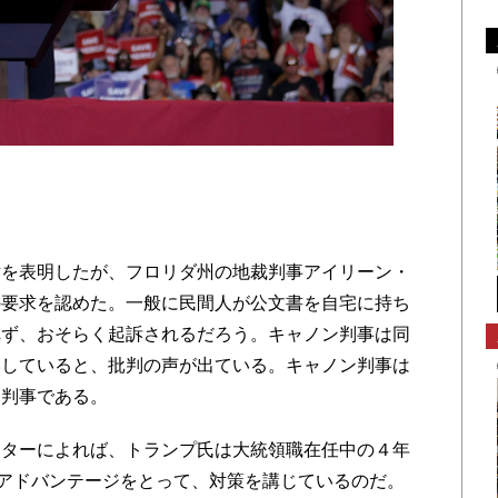
を表明したが、フロリダ州の地裁判事アイリーン・
の要求を認めた。一般に民間人が公文書を自宅に持ち
れず、おそらく起訴されるだろう。キャノン判事は同
いしていると、批判の声が出ている。キャノン判事は
た判事である。
ターによれば、トランプ氏は大統領職在任中の４年
のアドバンテージをとって、対策を講じているのだ。