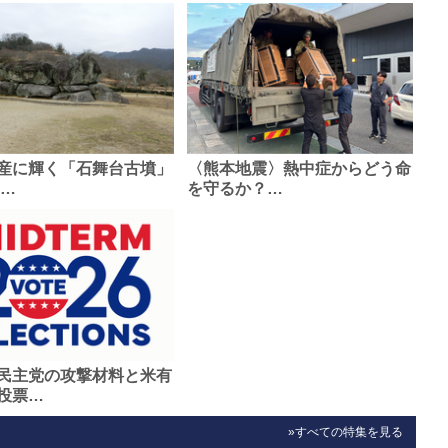
産に輝く「石舞台古墳」
〈熊本地震〉熱中症からどう命
0…
を守るか？…
民主党の攻撃材料と米有
投票…
»すべての特集を見る