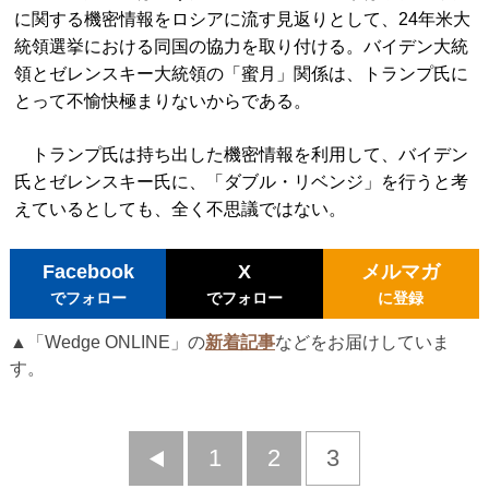
に関する機密情報をロシアに流す見返りとして、24年米大
統領選挙における同国の協力を取り付ける。バイデン大統
領とゼレンスキー大統領の「蜜月」関係は、トランプ氏に
とって不愉快極まりないからである。
トランプ氏は持ち出した機密情報を利用して、バイデン
氏とゼレンスキー氏に、「ダブル・リベンジ」を行うと考
えているとしても、全く不思議ではない。
Facebook
X
メルマガ
でフォロー
でフォロー
に登録
▲「Wedge ONLINE」の
新着記事
などをお届けしていま
す。
前
1
2
3