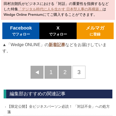
田村次朗氏がビジネスにおける「対話」の重要性を指摘するなど
した特集
「デジタル時代に人を生かす 日本型人事の再構築」
は
Wedge Online Premiumにてご購入することができます。
Facebook
X
メルマガ
でフォロー
でフォロー
に登録
▲「Wedge ONLINE」の
新着記事
などをお届けしていま
す。
前
1
2
3
へ
編集部おすすめの関連記事
【限定公開】全ビジネスパーソン必読！ 「対話不全」への処方
箋