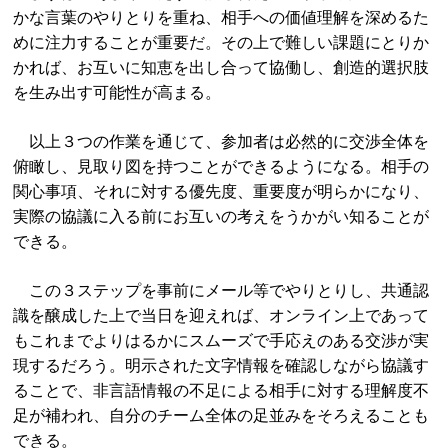
かな言葉のやりとりを重ね、相手への価値理解を深めるた
めに注力することが重要だ。その上で難しい課題にとりか
かれば、お互いに知恵を出し合って協働し、創造的選択肢
を生み出す可能性が高まる。
以上３つの作業を通じて、参加者は必然的に交渉全体を
俯瞰し、見取り図を持つことができるようになる。相手の
関心事項、それに対する優先度、重要度が明らかになり、
実際の協議に入る前にお互いの考えをうかがい知ることが
できる。
この３ステップを事前にメール等でやりとりし、共通認
識を醸成した上で当日を迎えれば、オンライン上であって
もこれまでよりはるかにスムーズで手応えのある交渉が実
現するだろう。明示された文字情報を確認しながら協議す
ることで、非言語情報の不足による相手に対する理解度不
足が補われ、自分のチーム全体の足並みをそろえることも
できる。