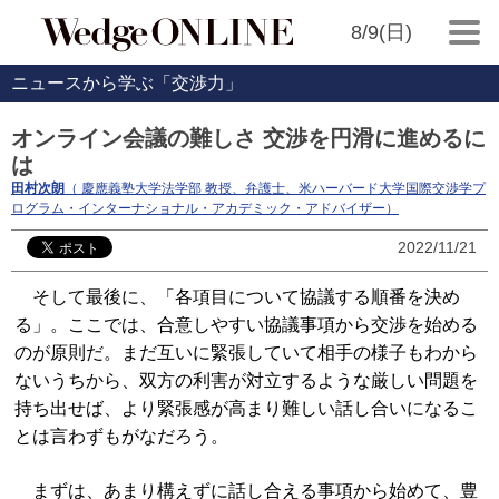
8/9(日)
ニュースから学ぶ「交渉力」
オンライン会議の難しさ 交渉を円滑に進めるに
は
田村次朗
（ 慶應義塾大学法学部 教授、弁護士、米ハーバード大学国際交渉学プ
ログラム・インターナショナル・アカデミック・アドバイザー）
2022/11/21
そして最後に、「各項目について協議する順番を決め
る」。ここでは、合意しやすい協議事項から交渉を始める
のが原則だ。まだ互いに緊張していて相手の様子もわから
ないうちから、双方の利害が対立するような厳しい問題を
持ち出せば、より緊張感が高まり難しい話し合いになるこ
とは言わずもがなだろう。
まずは、あまり構えずに話し合える事項から始めて、豊