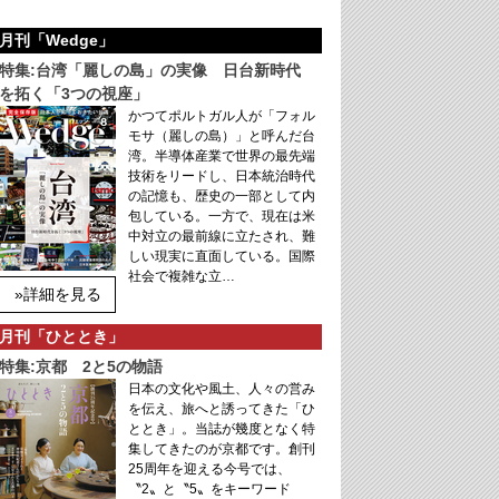
月刊「Wedge」
特集:台湾「麗しの島」の実像 日台新時代
を拓く「3つの視座」
かつてポルトガル人が「フォル
モサ（麗しの島）」と呼んだ台
湾。半導体産業で世界の最先端
技術をリードし、日本統治時代
の記憶も、歴史の一部として内
包している。一方で、現在は米
中対立の最前線に立たされ、難
しい現実に直面している。国際
社会で複雑な立…
»詳細を見る
月刊「ひととき」
特集:京都 2と5の物語
日本の文化や風土、人々の営み
を伝え、旅へと誘ってきた「ひ
ととき」。当誌が幾度となく特
集してきたのが京都です。創刊
25周年を迎える今号では、
〝2〟と〝5〟をキーワード