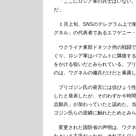
「ここにロシア軍の兵士はいない。
だ」
１月上旬、SNSのテレグラム上で
グネル」の代表者であるエフゲニー
ウクライナ東部ドネツク州の戦闘で
ぐり、ロシア軍はバフムトに隣接す
をかける狙いだとみられている。プ
のは、ワグネルの傭兵だけだと暴露
プリゴジン氏の発言には信ぴょう性
したと発表したが、そのわずか６時
志願兵」が加わっていたと認めた。
ゴジン氏らの逆鱗に触れたためとみ
変更された国防省の声明は、ワグネ
たという主張だったが、それでもロ