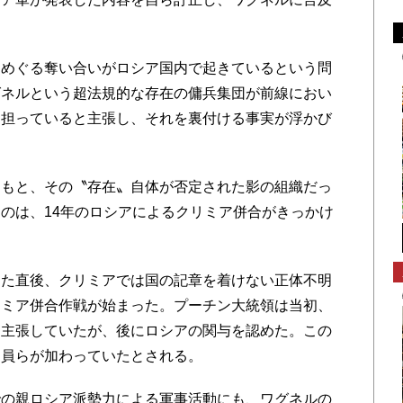
めぐる奪い合いがロシア国内で起きているという問
グネルという超法規的な存在の傭兵集団が前線におい
を担っていると主張し、それを裏付ける事実が浮かび
もと、その〝存在〟自体が否定された影の組織だっ
のは、14年のロシアによるクリミア併合がきっかけ
た直後、クリミアでは国の記章を着けない正体不明
リミア併合作戦が始まった。プーチン大統領は当初、
と主張していたが、後にロシアの関与を認めた。この
闘員らが加わっていたとされる。
の親ロシア派勢力による軍事活動にも、ワグネルの