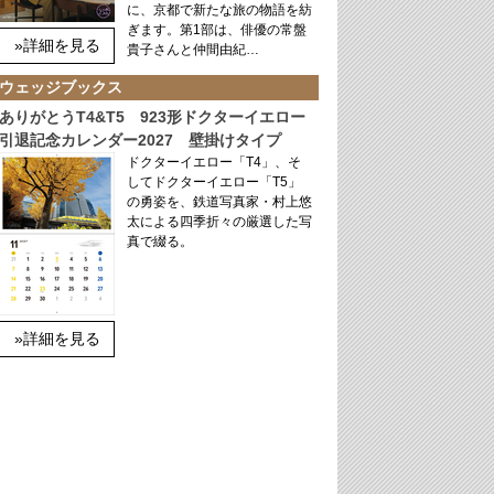
に、京都で新たな旅の物語を紡
ぎます。第1部は、俳優の常盤
»詳細を見る
貴子さんと仲間由紀…
ウェッジブックス
ありがとうT4&T5 923形ドクターイエロー
引退記念カレンダー2027 壁掛けタイプ
ドクターイエロー「T4」、そ
してドクターイエロー「T5」
の勇姿を、鉄道写真家・村上悠
太による四季折々の厳選した写
真で綴る。
»詳細を見る