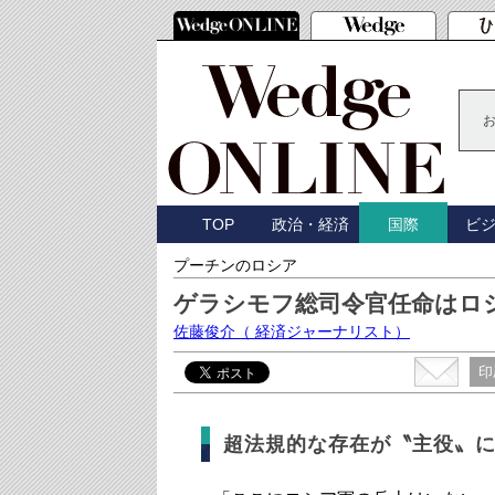
TOP
政治・経済
ビ
国際
プーチンのロシア
ゲラシモフ総司令官任命はロ
佐藤俊介
（ 経済ジャーナリスト）
印
超法規的な存在が〝主役〟