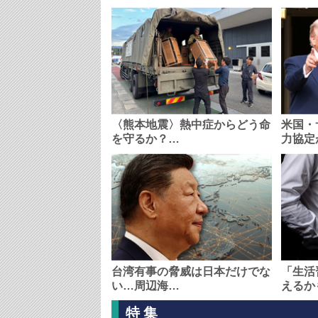
〈熊本地震〉熱中症からどう命
米国・
を守るか？…
力協定
台湾有事の脅威は日本だけでな
「生活
い…周辺海…
えるか
特集