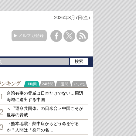
2026年8月7日(金)
メルマガ登録
ランキング
1時間
24時間
1週間
いいね
台湾有事の脅威は日本だけでない…周辺
1
海域に進出する中国…
＜〝運命共同体〟の日米台＞中国こそが
2
世界の脅威....…
〈熊本地震〉熱中症からどう命を守る
3
か？人間は「発汗の名…