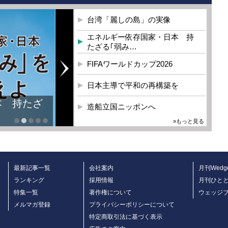
台湾「麗しの島」の実像
エネルギー依存国家・日本 持
たざる｢弱み…
FIFAワールドカップ2026
日本主導で平和の再構築を
本 持たざ
造船立国ニッポンへ
»もっと見る
最新記事一覧
会社案内
月刊Wedg
ランキング
採用情報
月刊ひと
特集一覧
著作権について
ウェッジ
メルマガ登録
プライバシーポリシーについて
特定商取引法に基づく表示