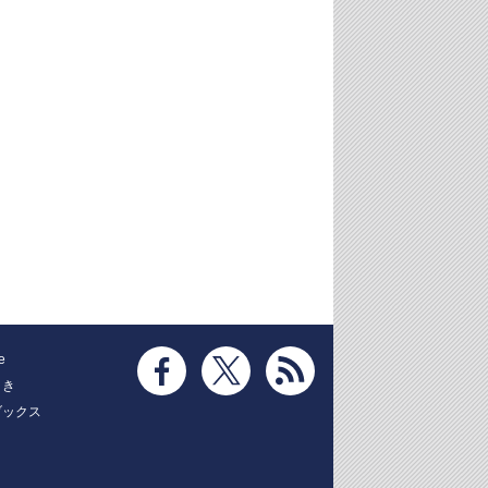
e
とき
ブックス