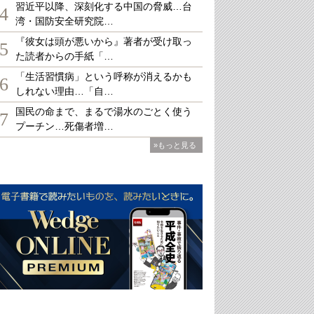
習近平以降、深刻化する中国の脅威…台
4
湾・国防安全研究院…
『彼女は頭が悪いから』著者が受け取っ
5
た読者からの手紙「…
「生活習慣病」という呼称が消えるかも
6
しれない理由…「自…
国民の命まで、まるで湯水のごとく使う
7
プーチン…死傷者増…
»もっと見る