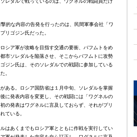
ソレダルで戦っているのは、ワグネルの戦闘員だけ
衝撃的な内容の告発を行ったのは、民間軍事会社「ワ
・プリゴジン氏だった。
ロシア軍が攻略を目指す交通の要衝、バフムトをめ
る都市ソレダルを陥落させ、そこからバフムトに攻勢
リゴジン氏は、そのソレダルでの戦闘に参加している
した。
がある。ロシア国防省は１月中旬、ソレダルを掌握
間後に発表内容を変更し、その戦闘には「ワグネルの
当初の発表はワグネルに言及しておらず、それがプリ
られている。
ルはあくまでもロシア軍とともに作戦を実行してい
シア軍が発表した内容を自ら訂正し、ワグネルに言及