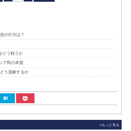
戦況の行方は？
はどう戦うか
シア民の本質
へどう貢献するか
»もっと見る