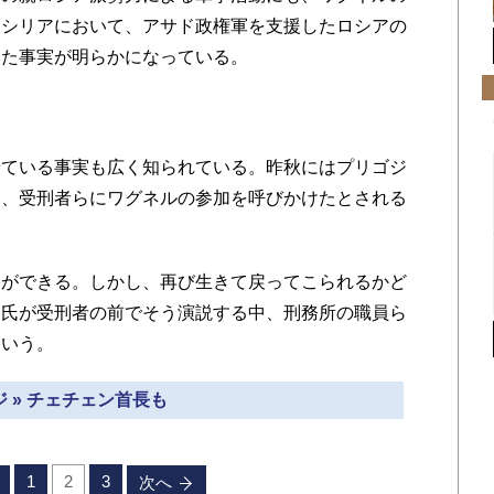
東シリアにおいて、アサド政権軍を支援したロシアの
いた事実が明らかになっている。
ている事実も広く知られている。昨秋にはプリゴジ
き、受刑者らにワグネルの参加を呼びかけたとされる
。
ができる。しかし、再び生きて戻ってこられるかど
ン氏が受刑者の前でそう演説する中、刑務所の職員ら
という。
 » チェチェン首長も
1
2
3
次へ