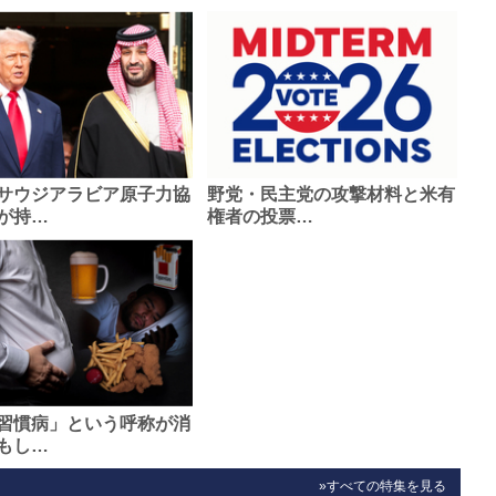
サウジアラビア原子力協
野党・民主党の攻撃材料と米有
が持…
権者の投票…
習慣病」という呼称が消
もし…
»すべての特集を見る