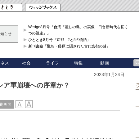
Wedge8月号『台湾「麗しの島」の実像 日台新時代を拓く「3
つの視座」』
お知らせ
ひととき8月号『京都 2と5の物語』
新刊書籍『飛鳥・藤原に隠された古代宮都の謎』
ジネス
社会
ライフ
特集
動画
2023年1月24日
シア軍崩壊への序章か？
刷画面
に