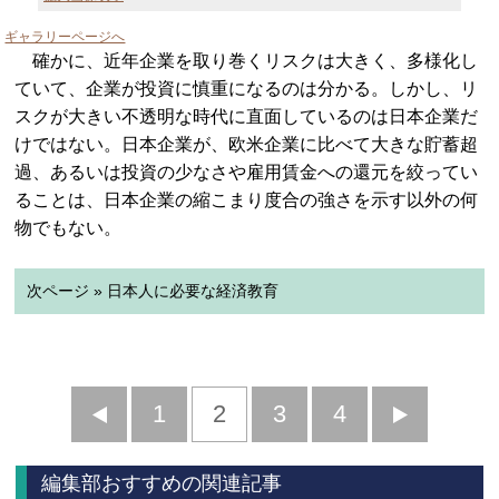
ギャラリーページへ
確かに、近年企業を取り巻くリスクは大きく、多様化し
ていて、企業が投資に慎重になるのは分かる。しかし、リ
スクが大きい不透明な時代に直面しているのは日本企業だ
けではない。日本企業が、欧米企業に比べて大きな貯蓄超
過、あるいは投資の少なさや雇用賃金への還元を絞ってい
ることは、日本企業の縮こまり度合の強さを示す以外の何
物でもない。
次ページ » 日本人に必要な経済教育
前
1
2
3
4
次
へ
へ
編集部おすすめの関連記事