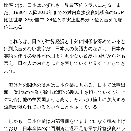
比率では、日本はいずれも世界最下位クラスにある。ま
た、1980年以降2010年までの対内直接投資純残高のGDP
比は世界185か国中184位と事実上世界最下位と言える順
位にある。
これらは、日本が世界経済と十分に関係を深めていると
は到底言えない数字だ。日本人の英語力のなさも、日本が
英語を使う必要性が他国よりも少ない貿易小国だからとも
言え、日本人の内向き志向を表していると見ることができ
よう。
海外との関係の薄さは日本企業にもある。日本では輸出
額上位1％の企業が輸出総額の6割以上を担っているが、こ
の割合は他の主要国よりも高く、それだけ輸出に参入する
企業が限られているということを示している。
しかも、日本企業は内部留保をいままでになく積み上げ
ており、日本全体の部門別資金過不足を示す貯蓄投資バラ