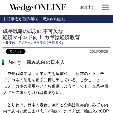
8/8(土)
中島厚志が読み解く「激動の経済」
成長戦略の成功に不可欠な
経済マインド向上 カギは経済教育
中島厚志
（ 新潟県立大学国際経済学部 教授）
2013/06/28
内向き・縮み志向の日本人
成長戦略では、企業活力を最重視し、日本のヒト、モ
ノ、カネの活用を正面に押し出している。しかし、ヒト、
モノ、カネの活用をいくら促進しようとしても、企業や個
人にその気がなければ進まない。
とりわけ、日本の場合、国民と企業は世界的にみても内
向き志向と縮こまり志向が強い。たとえば、輸出入のGDP