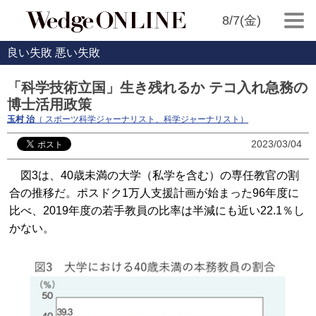
8/7(金)
良い失敗 悪い失敗
「科学技術立国」生き残れるか テコ入れ急務の
博士活用政策
玉村 治
（ スポーツ科学ジャーナリスト、科学ジャーナリスト）
2023/03/04
図3は、40歳未満の大学（私学を含む）の専任教官の割
合の推移だ。ポスドク1万人支援計画が始まった96年度に
比べ、2019年度の若手教員の比率は半減にも近い22.1％し
かない。