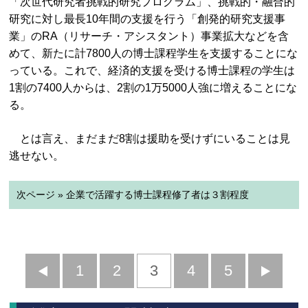
「次世代研究者挑戦的研究プログラム」、挑戦的・融合的
研究に対し最長10年間の支援を行う「創発的研究支援事
業」のRA（リサーチ・アシスタント）事業拡大などを含
めて、新たに計7800人の博士課程学生を支援することにな
っている。これで、経済的支援を受ける博士課程の学生は
1割の7400人からは、2割の1万5000人強に増えることにな
る。
とは言え、まだまだ8割は援助を受けずにいることは見
逃せない。
次ページ » 企業で活躍する博士課程修了者は３割程度
前
1
2
3
4
5
へ
へ