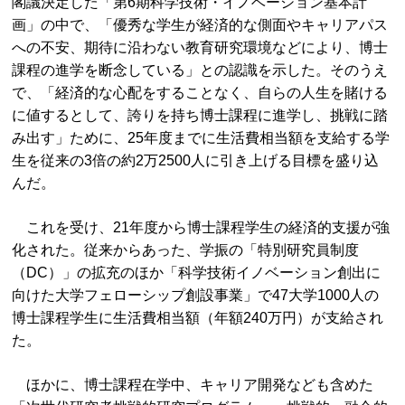
閣議決定した「第6期科学技術・イノベーション基本計
画」の中で、「優秀な学生が経済的な側面やキャリアパス
への不安、期待に沿わない教育研究環境などにより、博士
課程の進学を断念している」との認識を示した。そのうえ
で、「経済的な心配をすることなく、自らの人生を賭ける
に値するとして、誇りを持ち博士課程に進学し、挑戦に踏
み出す」ために、25年度までに生活費相当額を支給する学
生を従来の3倍の約2万2500人に引き上げる目標を盛り込
んだ。
これを受け、21年度から博士課程学生の経済的支援が強
化された。従来からあった、学振の「特別研究員制度
（DC）」の拡充のほか「科学技術イノベーション創出に
向けた大学フェローシップ創設事業」で47大学1000人の
博士課程学生に生活費相当額（年額240万円）が支給され
た。
ほかに、博士課程在学中、キャリア開発なども含めた