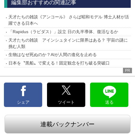
編集部おすすめの関連記事
天才たちの雑談《アンコール》 さらば昭和モデル 博士人材が活
躍できる日本へ
「Rapidus（ラピダス）」設立 日の丸半導体、復活なるか
天才たちの雑談 アインシュタインに限界はある？ 宇宙の謎に
挑む人類
生物はなぜ死ぬのか？AIが人間の進化を止める
日本を〝黒船〟で変える！固定観念を打ち破る突破口
PR
シェア
ツイート
送る
連載バックナンバー