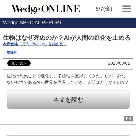
8/7(金)
Wedge SPECIAL REPORT
生物はなぜ死ぬのか？AIが人間の進化を止める
友森敏雄
（ 月刊「Wedge」副編集長）
川﨑隆司
2023/03/01
生物は死ぬことで進化し、多様性を獲得してきた。だが、死な
ない知性であるAIが世界を席巻したとき、人間はどうなるのか?
本文を読む
PR