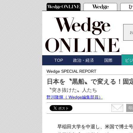
TOP
政治・経済
国際
ビ
Wedge SPECIAL REPORT
日本を〝黒船〟で変える！固
〝突き抜けた〟人たち
野川隆輝
（ Wedge編集部員）
印
早稲田大学を中退し、米国で博士号