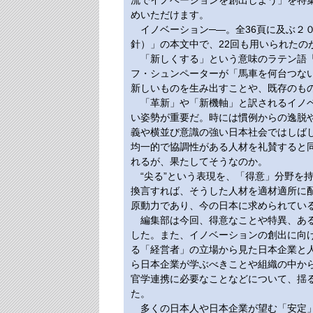
流でイノベーションを創出しよう」を特
めいただけます。
イノベーション─―。全36頁に及ぶ２
針）」の本文中で、22回も用いられたの
「新しくする」という意味のラテン語「i
フ・シュンペーターが「馬車を何台つな
新しいものを生み出すことや、既存のも
「革新」や「新機軸」と訳されるイノベ
い姿勢が重要だ。時には慣例からの逸脱
義や横並び意識の強い日本社会ではしばし
均一的で協調性がある人材を礼賛すると
れるが、果たしてそうなのか。
“尖る”という表現を、「得意」分野を持
換言すれば、そうした人材を適材適所に
原動力であり、今の日本に求められてい
編集部は今回、得意なことや特異、ある
した。また、イノベーションの創出に向
る「経営者」の立場から見た日本企業と
ら日本企業が学ぶべきことや組織の中か
官学連携に必要なことなどについて、揺
た。
多くの日本人や日本企業が望む「安定」