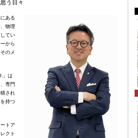
を思う日々
にある
で、物理
究してい
カーから
にそのメ
.」は
は、専門
蓄積され
」を持つ
ートア
エレクト