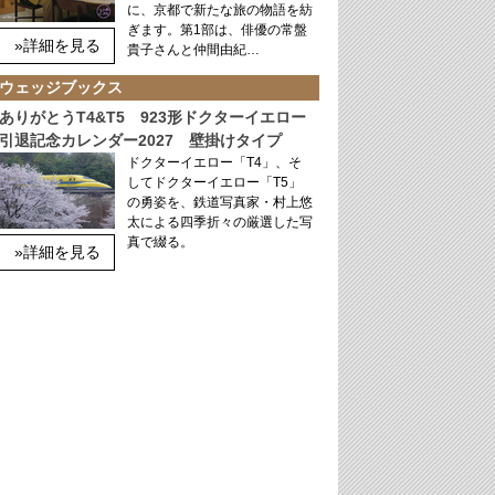
に、京都で新たな旅の物語を紡
ぎます。第1部は、俳優の常盤
»詳細を見る
貴子さんと仲間由紀…
ウェッジブックス
ありがとうT4&T5 923形ドクターイエロー
引退記念カレンダー2027 壁掛けタイプ
ドクターイエロー「T4」、そ
してドクターイエロー「T5」
の勇姿を、鉄道写真家・村上悠
太による四季折々の厳選した写
真で綴る。
»詳細を見る