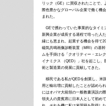
リック（GE）に買収されたことで、
際色豊かなグローバル企業で働く機
まれた。
GEで携わっていた事業的なタイミ
新興企業が成長する過程で培った人
縁にも恵まれ、起業する機会を得て20
磁気共鳴画像診断装置（MRI）の基
ムを手掛ける「クオリティー・エレ
イナミクス （QED）」社を起こし、
術と製造業の発展に貢献してきた。
移民である私がQEDを創業し、米
用と輸出増に貢献したことが認められ
にはオバマ大統領の一般教書演説の
領夫人の貴賓席に日本人として初め
れ、それを機に私は米国籍を取得し