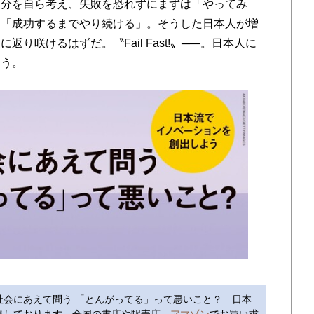
分を自ら考え、失敗を恐れずにまずは「やってみ
、「成功するまでやり続ける」。そうした日本人が増
り咲けるはずだ。〝Fail Fast!〟─―。日本人に
ろう。
社会にあえて問う 「とんがってる」って悪いこと？ 日本