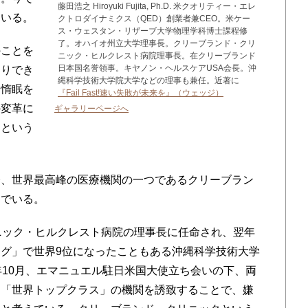
藤田浩之 Hiroyuki Fujita, Ph.D. 米クオリティー・エレ
ている。
クトロダイナミクス（QED）創業者兼CEO。米ケー
ス・ウェスタン・リザーブ大学物理学科博士課程修
了。オハイオ州立大学理事長。クリーブランド・クリ
ことを
ニック・ヒルクレスト病院理事長。在クリーブランド
日本国名誉領事。キヤノン・ヘルスケアUSA会長。沖
送りでき
縄科学技術大学院大学などの理事も兼任。近著に
に惰眠を
『Fail Fast!速い失敗が未来を』（ウェッジ）
の変革に
ギャラリーページへ
」という
、世界最高峰の医療機関の一つであるクリーブラン
んでいる。
ニック・ヒルクレスト病院の理事長に任命され、翌年
グ」で世界9位になったこともある沖縄科学技術大学
年10月、エマニュエル駐日米国大使立ち会いの下、両
。「世界トップクラス」の機関を誘致することで、嫌