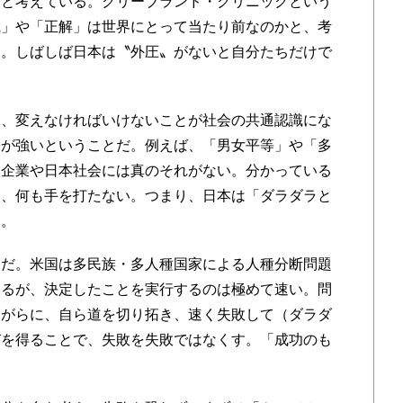
いと考えている。クリーブランド・クリニックという
識」や「正解」は世界にとって当たり前なのかと、考
る。しばしば日本は〝外圧〟がないと自分たちだけで
、変えなければいけないことが社会の共通認識にな
潮が強いということだ。例えば、「男女平等」や「多
本企業や日本社会には真のそれがない。分かっている
て、何も手を打たない。つまり、日本は「ダラダラと
い。
だ。米国は多民族・多人種国家による人種分断問題
いるが、決定したことを実行するのは極めて速い。問
ながらに、自ら道を切り拓き、速く失敗して（ダラダ
びを得ることで、失敗を失敗ではなくす。「成功のも