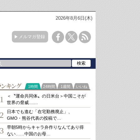
2026年8月6日(木)
メルマガ登録
ランキング
1時間
24時間
1週間
いいね
＜〝運命共同体〟の日米台＞中国こそが
1
世界の脅威....…
日本でも進む「在宅勤務廃止」、
2
GMO・熊谷代表の投稿で…
早朝5時からキャラ弁作りなんてあり得
3
ない……中国のお母…