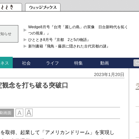
Wedge8月号『台湾「麗しの島」の実像 日台新時代を拓く「3
つの視座」』
お知らせ
ひととき8月号『京都 2と5の物語』
新刊書籍『飛鳥・藤原に隠された古代宮都の謎』
社会
ライフ
特集
動画
ジネス
2023年1月20日
定観念を打ち破る突破口
刷画面
を取得、起業して「アメリカンドリーム」を実現し