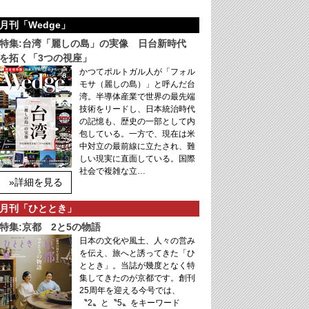
月刊「Wedge」
特集:台湾「麗しの島」の実像 日台新時代
を拓く「3つの視座」
かつてポルトガル人が「フォル
モサ（麗しの島）」と呼んだ台
湾。半導体産業で世界の最先端
技術をリードし、日本統治時代
の記憶も、歴史の一部として内
包している。一方で、現在は米
中対立の最前線に立たされ、難
しい現実に直面している。国際
社会で複雑な立…
»詳細を見る
月刊「ひととき」
特集:京都 2と5の物語
日本の文化や風土、人々の営み
を伝え、旅へと誘ってきた「ひ
ととき」。当誌が幾度となく特
集してきたのが京都です。創刊
25周年を迎える今号では、
〝2〟と〝5〟をキーワード