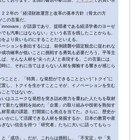
集しております。全国の書店や駅売店、
アマゾン
でお買い求
０２２年の「経済財政運営と改革の基本方針（骨太の方
がこの言葉だ。
nnovare」が語源であり、提唱者である経済学者のヨーゼ
いでも汽車にはならない」という名言を残したことからも、
のをより良いものにすることだといえる。
ーションを創出するには、前例踏襲や固定観念に捉われな
や成功確率が低いことに挑戦する勇気も必要だろう。平等主
ば、そんな人材を“尖った人”と表現する。この言葉には、
同時に、それに当てはまらない人材を揶揄する響きが感じら
つことと、「特異」な発想ができることという“トクイ”に
配置し、トクイを生かすことこそが、イノベーションを生む
ることではないか。
いはユニークな発想を突き詰め努力を重ねた人たちを取材
けて新たな挑戦を始めた「企業」の取り組みや技術を熟知す
人材育成の課題、打開策にも焦点を当てた。さらに、歴史か
らいかにして活躍できる人材を発掘するか、日本の教育や産
るぎない信念を持つ「研究者」たちに大いに語ってもらっ
と「成功」。だが、これらは挑戦し、「不安定」や「失