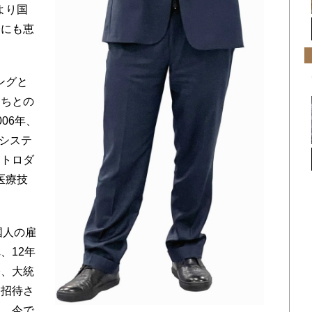
より国
会にも恵
ングと
たちとの
06年、
幹システ
クトロダ
医療技
国人の雇
、12年
際、大統
て招待さ
た。今で