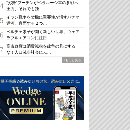
“劣勢”プーチンがベラルーシ軍の参戦へ
4
圧力、それでも独…
イラン戦争を契機に重要性が増すパナマ
5
運河、直面する２つ…
ペルチェ素子が開く新しい世界、ウェア
6
ラブルエアコンに注目
高市政権は消費減税を政争の具にする
7
な！人口減少社会にふ…
»もっと見る