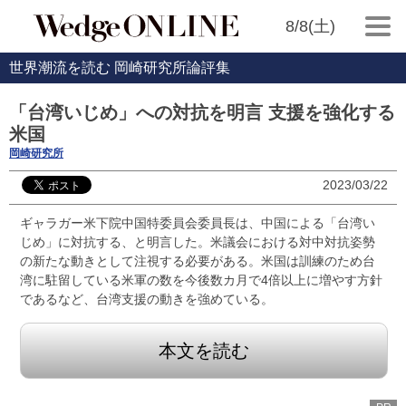
8/8(土)
世界潮流を読む 岡崎研究所論評集
「台湾いじめ」への対抗を明言 支援を強化する
米国
岡崎研究所
2023/03/22
ギャラガー米下院中国特委員会委員長は、中国による「台湾い
じめ」に対抗する、と明言した。米議会における対中対抗姿勢
の新たな動きとして注視する必要がある。米国は訓練のため台
湾に駐留している米軍の数を今後数カ月で4倍以上に増やす方針
であるなど、台湾支援の動きを強めている。
本文を読む