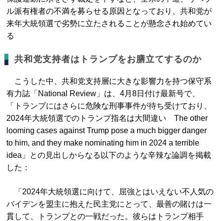
ル派有権者の不満を募らせる原因となっており、共和党が
来年大統領選で劣勢に立たされることが懸念され始めてい
る
共和党支持者はトランプをお膳立てするのか
こうした中、共和党支持層に大きな影響力を持つ保守系
有力誌「National Review」は、4月8日付け最新号で、
「トランプにはさらに危険な刑事事件が待ち受けており、
2024年大統領選でのトランプ指名は大間違い The other
looming cases against Trump pose a much bigger danger
to him, and they make nominating him in 2024 a terrible
idea」との見出しからなる以下のような辛辣な論調を掲載
した：
「2024年大統領選に向けて、屈強とはいえない不人気の
バイデンを盟主に抱えた民主党にとって、最善の賭けは一
貫して、トランプとの一戦だった。彼らはトランプ相手