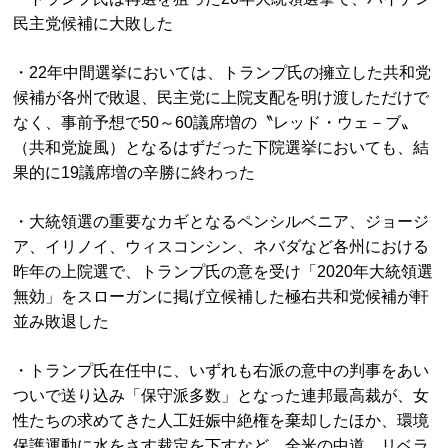
民主党候補に大敗した
・22年中間選挙においては、トランプ氏の擁立した共和党
候補が各州で敗退、民主党に上院支配を明け渡しただけで
なく、事前予想で50～60議席増の〝レッド・ウェ－ブ〟
（共和党旋風）となるはずだった下院選挙においても、結
果的に19議席増の辛勝に終わった
・大統領選の重要なカギとなるペンシルベニア、ジョージ
ア、イリノイ、ウィスコンシン、ネバダなど各州における
昨年の上院選で、トランプ氏の意を受け「2020年大統領選
無効」をスローガンに掲げ立候補した極右共和党候補が軒
並み敗退した
・トランプ氏在任中に、いずれも右派の意中の判事をあい
ついで送り込み「保守派多数」となった連邦最高裁が、女
性たちの求めてきた人工妊娠中絶権を棄却したほか、環境
保護運動に水をさす裁定を下すなど、全米の中道、リベラ