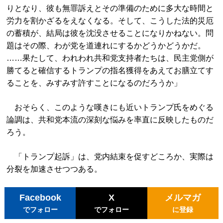
りとなり、彼も無罪訴えとその準備のために多大な時間と
労力を割かざるをえなくなる。そして、こうした法的災厄
の蓄積が、結局は彼を沈没させることになりかねない。問
題はその際、わが党を道連れにするかどうかどうかだ。
……果たして、われわれ共和党支持者たちは、民主党側が
勝てると確信するトランプの指名獲得をあえてお膳立てす
ることを、みすみす許すことになるのだろうか」
おそらく、このような嘆きにも近いトランプ氏をめぐる
論調は、共和党本流の深刻な悩みを率直に反映したものだ
ろう。
「トランプ起訴」は、党内結束を促すどころか、実際は
分裂を加速させつつある。
Facebook
X
メルマガ
でフォロー
でフォロー
に登録