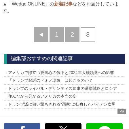
▲「Wedge ONLINE」の
新着記事
などをお届けしていま
す。
前
1
2
3
へ
編集部おすすめの関連記事
アメリカで際立つ愛国心の低下と2024年大統領選への影響
「トランプ起訴のドミノ現象」は起こるのか？
トランプのライバル・デサンティス知事の選挙戦略とロシア
住んだから分かるアメリカの本当の姿
トランプ派に狙い撃ちされる”画家”に転身したバイデン次男
PR