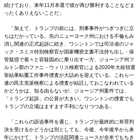
続けており、来年11月本選で彼が再び勝利することなどま
ったくありえないことだ」
「加えて、トランプの前には、刑事事件がつぎつぎに立
ちはだかっている。先のニューヨーク州における不倫もみ
消し関連の正式起訴に続き、ワシントンでは司法省のジャ
ック・スミス特別検察官が国家機密文書不法持ち出し・保
管疑惑で着々と容疑固めに乗り出す一方、ジョージア州フ
ルトン郡のファニ・ウィリス検察官による2020年大統領選
挙結果転覆工作事件捜査が大詰めを迎えている。これら一
連の民主党派検察による捜査が結託しておこなわれている
かどうかは、知る由もないが、ジョージア州案件では、
「トランプ起訴」の公算が大きい。ワシントンの捜査でも
トランプの立場はますます不利になりつつある」
「これらの訴追事件を通じ、トランプが最終的に有罪判
決を受けるかどうかは別としても、今後、今年後半から来
年にかけて、トランプの法廷関連ニュースが全米でもちき