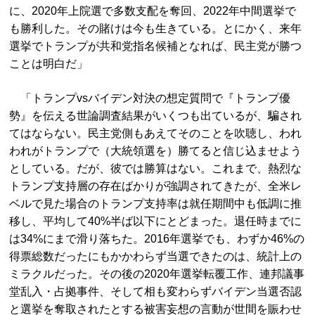
に、2020年上院選で多数支配を奪回、2022年中間選挙で
も勝利した。その賭けは今も生きている。とにかく、来年
選挙でトランプが共和党指名候補となれば、民主党が勝つ
ことは明白だ」
「トランプvsバイデン対決の想定質問で『トランプ優
勢』を伝える世論調査結果がいくつも出ているが、騙され
てはならない。民主党側もあえてそのことを吹聴し、われ
われがトランプで（大統領選を）勝てると信じ込ませよう
としている。だが、彼では勝算はない。これまで、熱烈な
トランプ支持層の存在ばかりが強調されてきたが、全米レ
ベルで見た場合のトランプ支持率は就任期間中も低調に推
移し、平均して40%半ば以下にとどまった。退任時までに
は34%にまで滑り落ちた。2016年選挙でも、わずか46%の
得票総数だったにもかかわらず当選できたのは、統計上の
ミラクルだった。その後の2020年選挙転覆工作、連邦議事
堂乱入・占拠事件、そして相も変わらずバイデン当選否認
と選挙を奪取されたとする被害妄想の言動が世間を賑わせ