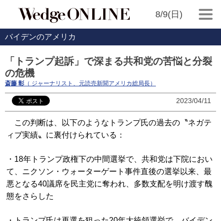
8/9(日)
バイデンのアメリカ
「トランプ起訴」で深まる共和党の苦悩と分裂
の危機
斎藤 彰
（ ジャーナリスト、元読売新聞アメリカ総局長）
2023/04/11
この判断は、以下のようなトランプ氏の過去の〝ネガテ
ィブ実績〟に裏付けられている：
・18年トランプ政権下の中間選挙で、共和党は下院におい
て、ニクソン・ウォーターゲート事件直後の選挙以来、最
悪となる40議席を民主党に奪われ、多数支配を明け渡す醜
態をさらした
・トランプ氏は再選を狙った20年大統領選挙で、バイデン