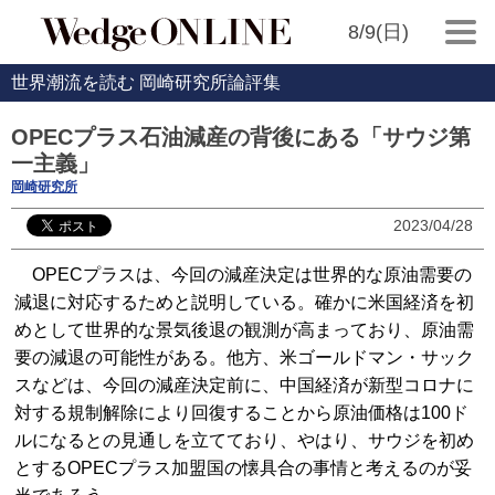
8/9(日)
世界潮流を読む 岡崎研究所論評集
OPECプラス石油減産の背後にある「サウジ第
一主義」
岡崎研究所
2023/04/28
OPECプラスは、今回の減産決定は世界的な原油需要の
減退に対応するためと説明している。確かに米国経済を初
めとして世界的な景気後退の観測が高まっており、原油需
要の減退の可能性がある。他方、米ゴールドマン・サック
スなどは、今回の減産決定前に、中国経済が新型コロナに
対する規制解除により回復することから原油価格は100ド
ルになるとの見通しを立てており、やはり、サウジを初め
とするOPECプラス加盟国の懐具合の事情と考えるのが妥