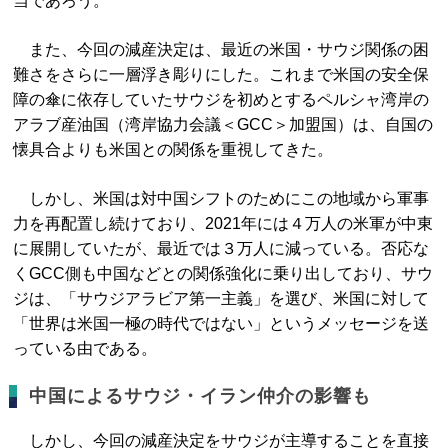
当であろう。
また、今回の減産決定は、最近の米国・サウジ関係の困
難さをさらに一層浮き彫りにした。これまで米国の安全保
障の傘に依存していたサウジを初めとするペルシャ湾岸の
アラブ産油国（湾岸協力会議＜GCC＞加盟国）は、自国の
懐具合よりも米国との関係を重視してきた。
しかし、米国は対中国シフトのためにこの地域から軍事
力を再配置し続けており、2021年には４万人の米軍が中東
に展開していたが、最近では３万人に減っている。否応な
くGCC側も中国などとの関係強化に乗り出しており、サウ
ジは、「サウジアラビア第一主義」を選び、米国に対して
「世界は米国一極の時代ではない」というメッセージを送
っている由である。
中国によるサウジ・イラン仲介の影響も
しかし、今回の減産決定をサウジが主導することを直接