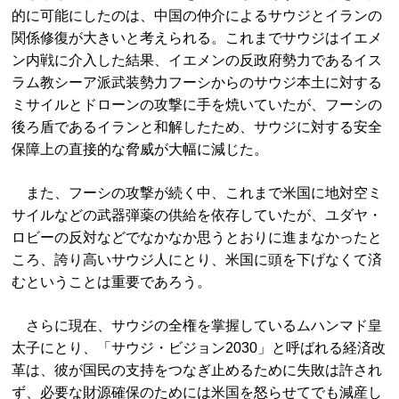
的に可能にしたのは、中国の仲介によるサウジとイランの
関係修復が大きいと考えられる。これまでサウジはイエメ
ン内戦に介入した結果、イエメンの反政府勢力であるイス
ラム教シーア派武装勢力フーシからのサウジ本土に対する
ミサイルとドローンの攻撃に手を焼いていたが、フーシの
後ろ盾であるイランと和解したため、サウジに対する安全
保障上の直接的な脅威が大幅に減じた。
また、フーシの攻撃が続く中、これまで米国に地対空ミ
サイルなどの武器弾薬の供給を依存していたが、ユダヤ・
ロビーの反対などでなかなか思うとおりに進まなかったと
ころ、誇り高いサウジ人にとり、米国に頭を下げなくて済
むということは重要であろう。
さらに現在、サウジの全権を掌握しているムハンマド皇
太子にとり、「サウジ・ビジョン2030」と呼ばれる経済改
革は、彼が国民の支持をつなぎ止めるために失敗は許され
ず、必要な財源確保のためには米国を怒らせてでも減産し