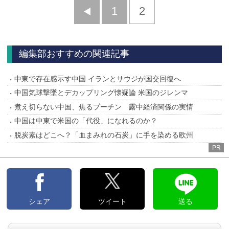
前
1
2
へ
編集部おすすめの関連記事
中東で存在感示す中国 イランとサウジが国交回復へ
中国気球撃墜とデカップリング懐疑論 米国のジレンマ
煮え切らない中国、焦るプーチン 露中経済関係の実情
中国は中東で米国の「代役」になれるのか？
脱炭素はどこへ？「血まみれの石炭」に手を染める欧州
PR
シェア
ツイート
送る