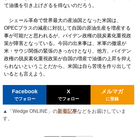
て油価を引き上げざるを得ないのだろう。
シェール革命で世界最大の産油国となった米国は、
OPECプラスの減産に対抗して自国の原油生産を増産する
事が可能だと思われるが、バイデン政権の脱炭素化重視政
策が障害となっている。今回の出来事は、米軍の撤退が
米・サウジ関係の緊張のきっかけとなり、他方、バイデン
政権の脱炭素化重視政策が自国の増産で油価の上昇を抑え
られないということだから、米国は自ら苦境を作り出して
いるとも言えよう。
Facebook
X
メルマガ
でフォロー
でフォロー
に登録
▲「Wedge ONLINE」の
新着記事
などをお届けしていま
す。