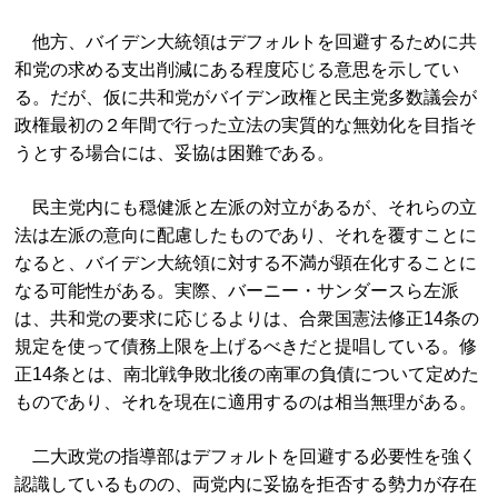
他方、バイデン大統領はデフォルトを回避するために共
和党の求める支出削減にある程度応じる意思を示してい
る。だが、仮に共和党がバイデン政権と民主党多数議会が
政権最初の２年間で行った立法の実質的な無効化を目指そ
うとする場合には、妥協は困難である。
民主党内にも穏健派と左派の対立があるが、それらの立
法は左派の意向に配慮したものであり、それを覆すことに
なると、バイデン大統領に対する不満が顕在化することに
なる可能性がある。実際、バーニー・サンダースら左派
は、共和党の要求に応じるよりは、合衆国憲法修正14条の
規定を使って債務上限を上げるべきだと提唱している。修
正14条とは、南北戦争敗北後の南軍の負債について定めた
ものであり、それを現在に適用するのは相当無理がある。
二大政党の指導部はデフォルトを回避する必要性を強く
認識しているものの、両党内に妥協を拒否する勢力が存在