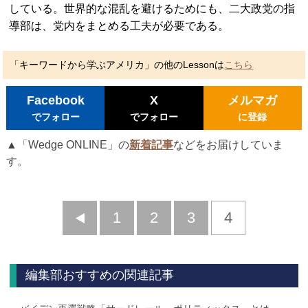
している。世界的な混乱を避けるためにも、二大政党の指
導部は、党内をまとめる工夫が必要である。
「キーワードから学ぶアメリカ」の他のLessonは
こちら
Facebook
X
メルマガ
でフォロー
でフォロー
に登録
▲「Wedge ONLINE」の
新着記事
などをお届けしていま
す。
前
1
2
3
4
へ
編集部おすすめの関連記事