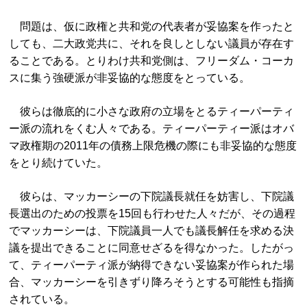
問題は、仮に政権と共和党の代表者が妥協案を作ったと
しても、二大政党共に、それを良しとしない議員が存在す
ることである。とりわけ共和党側は、フリーダム・コーカ
スに集う強硬派が非妥協的な態度をとっている。
彼らは徹底的に小さな政府の立場をとるティーパーティ
ー派の流れをくむ人々である。ティーパーティー派はオバ
マ政権期の2011年の債務上限危機の際にも非妥協的な態度
をとり続けていた。
彼らは、マッカーシーの下院議長就任を妨害し、下院議
長選出のための投票を15回も行わせた人々だが、その過程
でマッカーシーは、下院議員一人でも議長解任を求める決
議を提出できることに同意せざるを得なかった。したがっ
て、ティーパーティ派が納得できない妥協案が作られた場
合、マッカーシーを引きずり降ろそうとする可能性も指摘
されている。