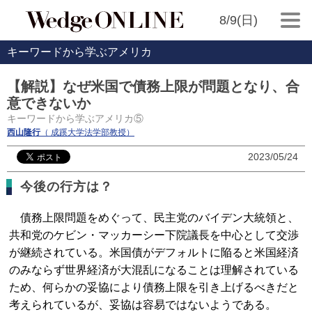
8/9(日)
キーワードから学ぶアメリカ
【解説】なぜ米国で債務上限が問題となり、合
意できないか
キーワードから学ぶアメリカ⑤
西山隆行
（ 成蹊大学法学部教授）
2023/05/24
今後の行方は？
債務上限問題をめぐって、民主党のバイデン大統領と、
共和党のケビン・マッカーシー下院議長を中心として交渉
が継続されている。米国債がデフォルトに陥ると米国経済
のみならず世界経済が大混乱になることは理解されている
ため、何らかの妥協により債務上限を引き上げるべきだと
考えられているが、妥協は容易ではないようである。