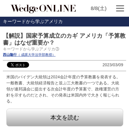
8/8(土)
キーワードから学ぶアメリカ
【解説】国家予算成立のカギ アメリカ「予算教
書」はなぜ重要か？
キーワードから学ぶアメリカ③
西山隆行
（ 成蹊大学法学部教授）
2023/03/09
米国のバイデン大統領は2024会計年度の予算教書を発表する。
一般教書、大統領経済報告と並ぶ三大教書の一つである。大統
領が連邦議会に提出する次会計年度の予算案で、政権運営の方
針を示すものだとされ、その発表は米国内外で大きく報じられ
る。
本文を読む