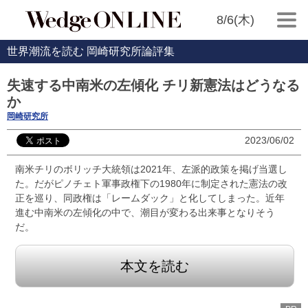
8/6(木)
世界潮流を読む 岡崎研究所論評集
失速する中南米の左傾化 チリ新憲法はどうなる
か
岡崎研究所
2023/06/02
南米チリのボリッチ大統領は2021年、左派的政策を掲げ当選し
た。だがピノチェト軍事政権下の1980年に制定された憲法の改
正を巡り、同政権は「レームダック」と化してしまった。近年
進む中南米の左傾化の中で、潮目が変わる出来事となりそう
だ。
本文を読む