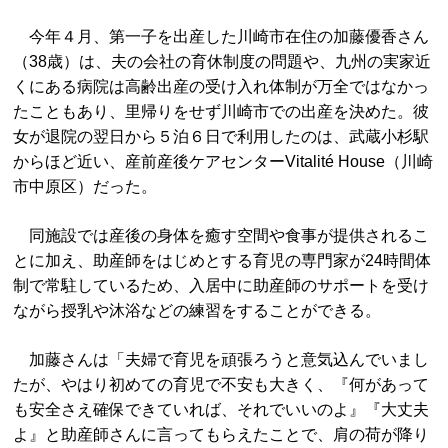
今年４月、第一子を出産した川崎市在住の加藤優香さん
（38歳）は、夫の会社の育休制度の問題や、九州の実家近
くにある病院は高齢出産の受け入れ体制が万全ではなかっ
たこともあり、里帰りをせず川崎市での出産を決めた。彼
女が退院の翌日から５泊６日で利用したのは、武蔵小杉駅
からほど近い、産前産後ケアセンターVitalité House（川崎
市中原区）だった。
同施設では産後の身体を癒す空間や食事が提供されるこ
とに加え、助産師をはじめとする育児の専門家が24時間体
制で常駐しているため、入居中に助産師のサポートを受け
ながら授乳や沐浴などの練習をすることができる。
加藤さんは「夫婦で育児を頑張ろうと意気込んでいまし
たが、やはり初めての育児で不安も大きく、『何があって
も安全さえ確保できていれば、それでいいのよ』『大丈夫
よ』と助産師さんに言ってもらえたことで、肩の荷が降り