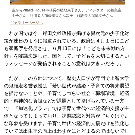
左からVitalité House事務長の植地康子さん、ディレクターの福島富
士子さん、利用者の加藤優香さん親子、施設長の濵脇文子さん
ギャラリーページへ
わが国では今、岸田文雄政権が掲げる異次元の少子化対
策が連日のように報道されている。政府は４月１日にこど
も家庭庁を発足させ、６月13日には「こども未来戦略方
針」を閣議決定した。国として、子どもを大切にするとい
うメッセージが発信されることの意義は大きいだろう。
だが、この方針について、歴史人口学が専門で上智大学
の鬼頭宏名誉教授は「若い世代が結婚・子育ての将来展望
を描けないことや、子育てしづらい社会・職場環境、経済
的・精神的な負担などが課題として挙げられている一方
で、『加速化プラン』では子育て世代への経済的支援が主
体となってしまっており、課題認識と対策が〝ちぐはぐ〟
な印象を受けます。子育て世代の経済的支援だけを強化し
ていては出生率の向上はわずかにとどまるのではないでし