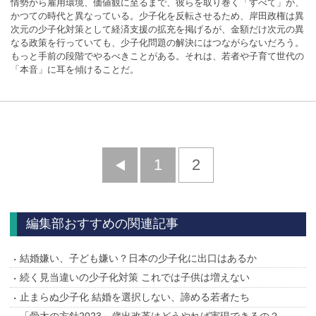
情勢から雇用環境、価値観に至るまで、彼らを取り巻く「すべて」が、
かつての時代と異なっている。少子化を反転させるため、岸田政権は異
次元の少子化対策として経済支援の拡充を掲げるが、金額だけ次元の異
なる政策を行っていても、少子化問題の解決にはつながらないだろう。
もっと手前の段階でやるべきことがある。それは、若者や子育て世代の
「本音」に耳を傾けることだ。
前
1
2
へ
編集部おすすめの関連記事
結婚嫌い、子ども嫌い？日本の少子化に出口はあるか
続く見当違いの少子化対策 これでは子供は増えない
止まらぬ少子化 結婚を選択しない、諦める若者たち