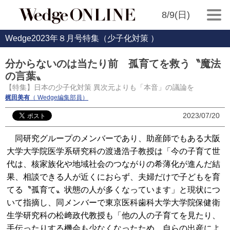
8/9(日)
Wedge2023年８月号特集（少子化対策 ）
分からないのは当たり前 孤育てを救う〝魔法
の言葉〟
【特集】日本の少子化対策 異次元よりも「本音」の議論を
梶田美有
（ Wedge編集部員）
2023/07/20
同研究グループのメンバーであり、助産師でもある大阪
大学大学院医学系研究科の渡邊浩子教授は「今の子育て世
代は、核家族化や地域社会のつながりの希薄化が進んだ結
果、相談できる人が近くにおらず、夫婦だけで子どもを育
てる〝孤育て〟状態の人が多くなっています」と現状につ
いて指摘し、同メンバーで東京医科歯科大学大学院保健衛
生学研究科の松﨑政代教授も「他の人の子育てを見たり、
手伝ったりする機会も少なくなったため、自らの出産によ