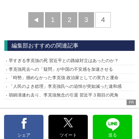
前
1
2
3
4
へ
編集部おすすめの関連記事
早すぎる李克強の死 習近平との路線対立はあったのか？
李克強死去への「疑問」が中国の不安感を加速させる
「時勢」掴めなかった李克強 政治家としての実力と運命
「人民のよき総理」李克強氏への追悼が突如減った違和感
胡錦濤連れ去り、李克強無念の引退 習近平３期目の死角
PR
シェア
ツイート
送る