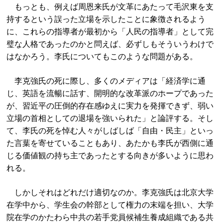
もっとも、例えば周恩来氏が文革にあたって毛沢東を支
持するという誤った立場を示したことに象徴されるよう
に、これらの指導者が最初から「人民の指導者」として完
璧な人格であったのかと問えば、必ずしもそういうわけで
はなかろう。李氏についてもこのような問題がある。
李克強氏の死に際し、多くのメディアは「経済学に通
じ、英語を流暢に話す、開明的な改革派のホープであった
が、習近平の圧倒的存在感ゆえに実力を発揮できず、弱い
立場の首相としての退場を強いられた」と論評する。そし
て、李氏の死を悼む人々がしばしば「自由・民主」といっ
た言葉を寄せていることもあり、あたかも李氏が西側に通
じる価値観の持ち主であったとする向きが多いように思わ
れる。
しかしそれはどれだけ適切なのか。李克強氏は北京大学
在学中から、学生会の幹部として権力の末端を担い、大学
院在学のかたわら中共の若手党員候補生養成組織である共