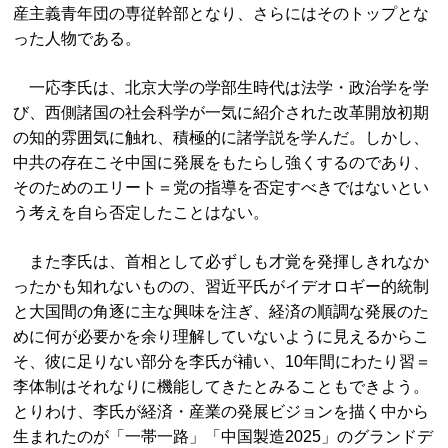
産主義青年団の専従幹部となり、さらにはそのトップとな
った人物である。
一応李氏は、北京大学の学部生時代は法学・政治学を学
び、西側諸国の社会科学が一気に紹介された改革開放初期
の知的雰囲気に触れ、積極的に諸学説を学んだ。しかし、
中共の存在こそ中国に発展をもたらし強くするのであり、
そのためのエリート＝党の指導を否定すべきではないとい
う考えを自ら否定したことはない。
また李氏は、首相として必ずしも才覚を発揮しきれなか
ったかも知れないものの、習近平氏がイデオロギー的統制
と大国間の角逐に主な興味を注ぎ、経済の順調な発展のた
めに何が必要かを余り理解していないように見えるからこ
そ、彼に足りない部分を李氏が補い、10年間にわたり習＝
李体制はそれなりに機能してきたとみることもできよう。
とりわけ、李氏が経済・産業の発展ビジョンを描く中から
生まれたのが「一帯一路」「中国製造2025」のグランドデ