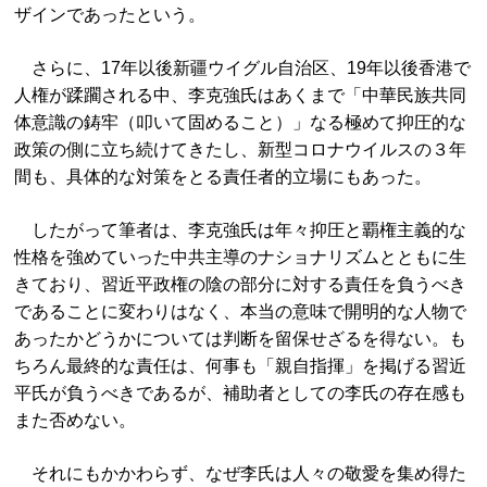
ザインであったという。
さらに、17年以後新疆ウイグル自治区、19年以後香港で
人権が蹂躙される中、李克強氏はあくまで「中華民族共同
体意識の鋳牢（叩いて固めること）」なる極めて抑圧的な
政策の側に立ち続けてきたし、新型コロナウイルスの３年
間も、具体的な対策をとる責任者的立場にもあった。
したがって筆者は、李克強氏は年々抑圧と覇権主義的な
性格を強めていった中共主導のナショナリズムとともに生
きており、習近平政権の陰の部分に対する責任を負うべき
であることに変わりはなく、本当の意味で開明的な人物で
あったかどうかについては判断を留保せざるを得ない。も
ちろん最終的な責任は、何事も「親自指揮」を掲げる習近
平氏が負うべきであるが、補助者としての李氏の存在感も
また否めない。
それにもかかわらず、なぜ李氏は人々の敬愛を集め得た