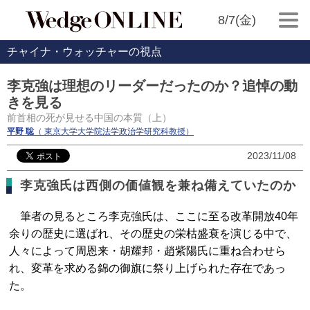
8/7(金)
チャイナ・ウォッチャーの視点
李克強は理想のリーダーだったのか？追悼の動
きを見る
前首相の死が見せる中国の本質（上）
平野 聡
（ 東京大学大学院法学政治学研究科教授）
2023/11/08
李克強氏は西側の価値観を兼ね備えていたのか
筆者の見るところ李克強氏は、ここに至る改革開放40年
余りの歴史に選ばれ、その歴史の栄枯盛衰を演じる中で、
人々によって周恩来・胡耀邦・趙紫陽氏に重ね合わせら
れ、変革を求める錦の御旗に祭り上げられた存在であっ
た。