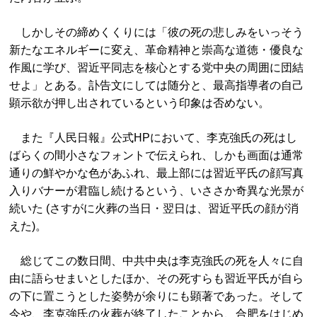
しかしその締めくくりには「彼の死の悲しみをいっそう
新たなエネルギーに変え、革命精神と崇高な道徳・優良な
作風に学び、習近平同志を核心とする党中央の周囲に団結
せよ」とある。訃告文にしては随分と、最高指導者の自己
顕示欲が押し出されているという印象は否めない。
また『人民日報』公式HPにおいて、李克強氏の死はし
ばらくの間小さなフォントで伝えられ、しかも画面は通常
通りの鮮やかな色があふれ、最上部には習近平氏の顔写真
入りバナーが君臨し続けるという、いささか奇異な光景が
続いた (さすがに火葬の当日・翌日は、習近平氏の顔が消
えた)。
総じてこの数日間、中共中央は李克強氏の死を人々に自
由に語らせまいとしたほか、その死すらも習近平氏が自ら
の下に置こうとした姿勢が余りにも顕著であった。そして
今や、李克強氏の火葬が終了したことから、合肥をはじめ