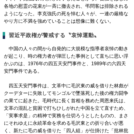
各地の慰霊の花束が一斉に撤去され、弔問客は排除される
ようになった。李克強氏の死を悼む人々が、一連の厳格な
やり方に不満を強めていることは想像に難くない。
習近平政権が警戒する〝哀悼運動〟
中国の人々の間から自発的に大規模な指導者哀悼の動き
が起こり、時の権力者が弾圧した事例として直ちに思い浮
かぶのは、1976年の四五天安門事件と、1989年の六四天
安門事件である。
四五天安門事件は、文革中に毛沢東の威を借りた林彪が
クーデターに失敗してモンゴルで墜落死した後の権力闘争
の果てに起きた。毛時代に長く首相を務めた周恩来氏は、
文革の混乱と貧困で打ちひしがれた中国を立て直すため、
「実事求是」の精神で実務を仕切ろうとしたものの、まさ
にそれゆえに永続革命を求める毛沢東との折り合いが悪
く、新たに毛の威を借りた「四人組」が仕掛けた「批林批