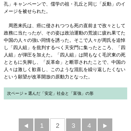
孔」キャンペーンで、儒学の祖・孔丘と同じ「反動」のイ
メージを被せられた。
周恩来氏は、癌に侵されつつも死の直前まで孜々として
政務に当たったが、その姿は政治運動の荒波に疲れ果てた
中国の人々の強い同情を誘った。そこで人々が周氏を追悼
し「四人組」を批判するべく天安門に集ったところ、「四
人組」が弾圧を加えた。「四人組」は間もなく毛沢東の死
とともに失脚し、「反革命」と断罪されたことで、中国の
人々は激しく歓喜し、このような混乱を繰り返したくない
という願望が改革開放の原動力となった。
次ページ » 選んだ「安定」社会と「富強」の形
前
1
2
3
4
次