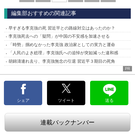
へ
へ
編集部おすすめの関連記事
早すぎる李克強の死 習近平との路線対立はあったのか？
李克強死去への「疑問」が中国の不安感を加速させる
「時勢」掴めなかった李克強 政治家としての実力と運命
「人民のよき総理」李克強氏への追悼が突如減った違和感
胡錦濤連れ去り、李克強無念の引退 習近平３期目の死角
PR
シェア
ツイート
送る
連載バックナンバー