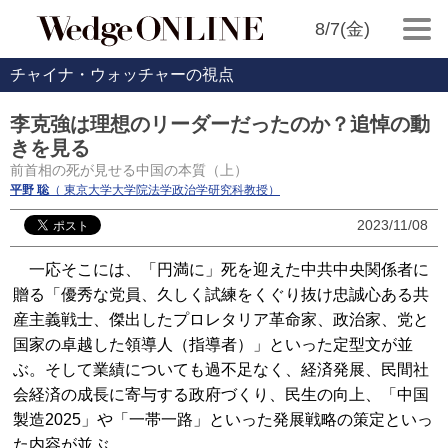
8/7(金)
チャイナ・ウォッチャーの視点
李克強は理想のリーダーだったのか？追悼の動
きを見る
前首相の死が見せる中国の本質（上）
平野 聡
（ 東京大学大学院法学政治学研究科教授）
2023/11/08
一応そこには、「円満に」死を迎えた中共中央関係者に
贈る「優秀な党員、久しく試練をくぐり抜け忠誠心ある共
産主義戦士、傑出したプロレタリア革命家、政治家、党と
国家の卓越した領導人（指導者）」といった定型文が並
ぶ。そして業績についても過不足なく、経済発展、民間社
会経済の成長に寄与する政府づくり、民生の向上、「中国
製造2025」や「一帯一路」といった発展戦略の策定といっ
た内容が並ぶ。