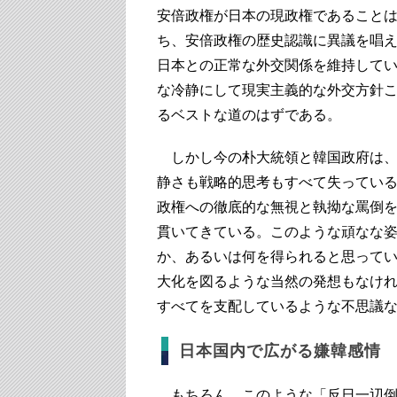
安倍政権が日本の現政権であること
ち、安倍政権の歴史認識に異議を唱
日本との正常な外交関係を維持して
な冷静にして現実主義的な外交方針
るベストな道のはずである。
しかし今の朴大統領と韓国政府は、
静さも戦略的思考もすべて失ってい
政権への徹底的な無視と執拗な罵倒
貫いてきている。このような頑なな
か、あるいは何を得られると思って
大化を図るような当然の発想もなけ
すべてを支配しているような不思議
日本国内で広がる嫌韓感情
もちろん、このような「反日一辺倒