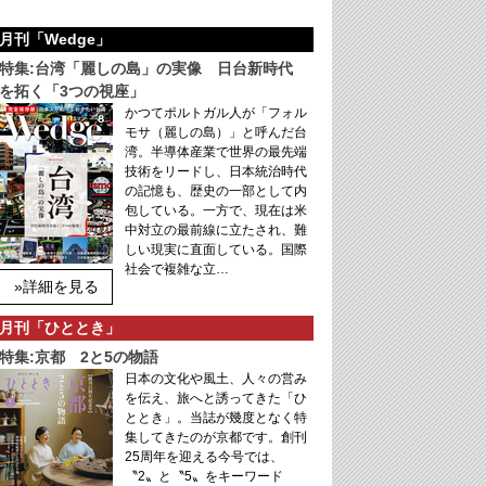
月刊「Wedge」
特集:台湾「麗しの島」の実像 日台新時代
を拓く「3つの視座」
かつてポルトガル人が「フォル
モサ（麗しの島）」と呼んだ台
湾。半導体産業で世界の最先端
技術をリードし、日本統治時代
の記憶も、歴史の一部として内
包している。一方で、現在は米
中対立の最前線に立たされ、難
しい現実に直面している。国際
社会で複雑な立…
»詳細を見る
月刊「ひととき」
特集:京都 2と5の物語
日本の文化や風土、人々の営み
を伝え、旅へと誘ってきた「ひ
ととき」。当誌が幾度となく特
集してきたのが京都です。創刊
25周年を迎える今号では、
〝2〟と〝5〟をキーワード