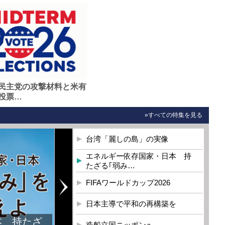
民主党の攻撃材料と米有
投票…
»すべての特集を見る
台湾「麗しの島」の実像
エネルギー依存国家・日本 持
たざる｢弱み…
FIFAワールドカップ2026
日本主導で平和の再構築を
本 持たざ
造船立国ニッポンへ