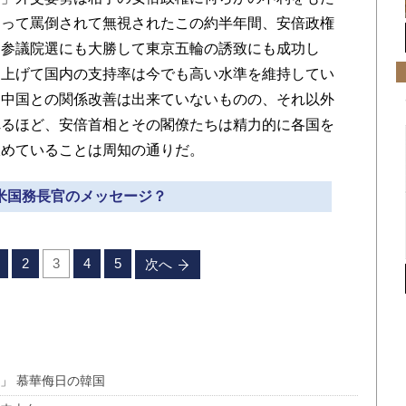
よって罵倒されて無視されたこの約半年間、安倍政権
。参議院選にも大勝して東京五輪の誘致にも成功し
を上げて国内の支持率は今でも高い水準を維持してい
・中国との関係改善は出来ていないものの、それ以外
れるほど、安倍首相とその閣僚たちは精力的に各国を
収めていることは周知の通りだ。
 米国務長官のメッセージ？
2
3
4
5
次へ
」 慕華侮日の韓国