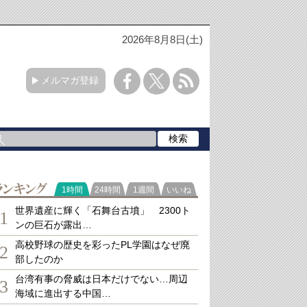
2026年8月8日(土)
メルマガ登録
ランキング
1時間
24時間
1週間
いいね
世界遺産に輝く「石舞台古墳」 2300ト
1
ンの巨石が露出…
高校野球の歴史を彩ったPL学園はなぜ廃
2
部したのか
台湾有事の脅威は日本だけでない…周辺
3
海域に進出する中国…