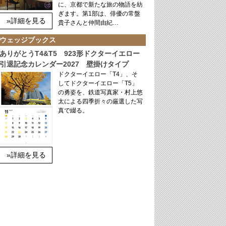
に、京都で新たな旅の物語を紡
ぎます。第1部は、俳優の常盤
»詳細を見る
貴子さんと仲間由紀…
ウェッジブックス
ありがとうT4&T5 923形ドクターイエロー
引退記念カレンダー2027 壁掛けタイプ
ドクターイエロー「T4」、そ
してドクターイエロー「T5」
の勇姿を、鉄道写真家・村上悠
太による四季折々の厳選した写
真で綴る。
»詳細を見る