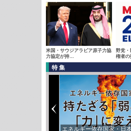
米国・サウジアラビア原子力協
野党・
力協定が持…
権者の
特集
エネルギー依存国家・日