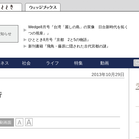
Wedge8月号『台湾「麗しの島」の実像 日台新時代を拓く「3
つの視座」』
お知らせ
ひととき8月号『京都 2と5の物語』
新刊書籍『飛鳥・藤原に隠された古代宮都の謎』
ジネス
社会
ライフ
特集
動画
2013年10月29日
行
刷画面