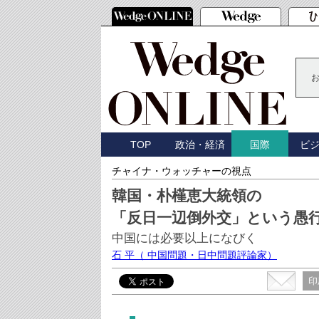
TOP
政治・経済
ビ
国際
チャイナ・ウォッチャーの視点
韓国・朴槿恵大統領の
「反日一辺倒外交」という愚
中国には必要以上になびく
石 平
（ 中国問題・日中問題評論家）
印