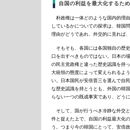
自国の利益を最大化するた
朴政権は一体どのような国内的理由
しているかについての探求は、韓国
理由がどうであれ、外交的に見れば
そもそも、各国には各国独自の歴史
口を出すべきものではない。日本の
の民主党政権と違った歴史認識を持
大統領の態度によって変えられるよ
い。日本国民が安倍晋三を選んで自
な歴史認識を持とうとも、外国の韓
らない一つの既成事実であり、どう
そして、国が行うべき冷静な外交と
件と捉えた上で、自国の利益最大化
う。つまり今の韓国にとって、安倍