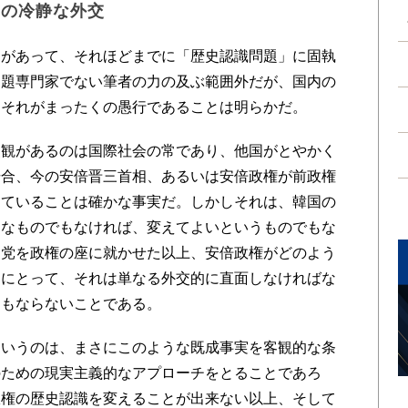
めの冷静な外交
があって、それほどまでに「歴史認識問題」に固執
問題専門家でない筆者の力の及ぶ範囲外だが、国内の
、それがまったくの愚行であることは明らかだ。
観があるのは国際社会の常であり、他国がとやかく
場合、今の安倍晋三首相、あるいは安倍政権が前政権
っていることは確かな事実だ。しかしそれは、韓国の
うなものでもなければ、変えてよいというものでもな
民党を政権の座に就かせた以上、安倍政権がどのよう
国にとって、それは単なる外交的に直面しなければな
にもならないことである。
いうのは、まさにこのような既成事実を客観的な条
のための現実主義的なアプローチをとることであろ
政権の歴史認識を変えることが出来ない以上、そして