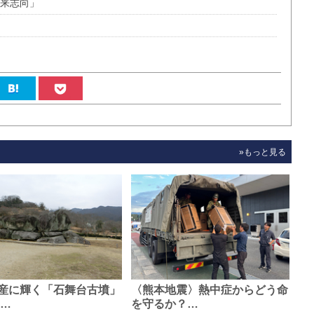
未来志向」
»もっと見る
産に輝く「石舞台古墳」
〈熊本地震〉熱中症からどう命
0…
を守るか？…