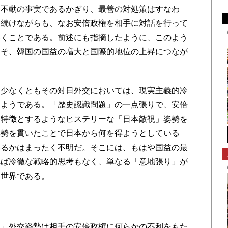
は不動の事実であるかぎり、最善の対処策はすなわ
え続けながらも、なお安倍政権を相手に対話を行って
いくことである。前述にも指摘したように、このよう
こそ、韓国の国益の増大と国際的地位の上昇につなが
少なくともその対日外交においては、現実主義的冷
るようである。「歴史認識問題」の一点張りで、安倍
を特徴とするようなヒステリーな「日本敵視」姿勢を
姿勢を貫いたことで日本から何を得ようとしている
いるかはまったく不明だ。そこには、もはや国益の最
れば冷徹な戦略的思考もなく、単なる「意地張り」が
な世界である。
」外交姿勢は相手の安倍政権に何らかの不利をもた