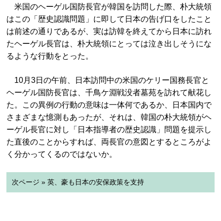
米国のヘーゲル国防長官が韓国を訪問した際、朴大統領
はこの「歴史認識問題」に即して日本の告げ口をしたこと
は前述の通りであるが、実は訪韓を終えてから日本に訪れ
たヘーゲル長官は、朴大統領にとっては泣き出しそうにな
るような行動をとった。
10月3日の午前、日本訪問中の米国のケリー国務長官と
ヘーゲル国防長官は、千鳥ケ淵戦没者墓苑を訪れて献花し
た。この異例の行動の意味は一体何であるか、日本国内で
さまざまな憶測もあったが、それは、韓国の朴大統領がヘ
ーゲル長官に対し「日本指導者の歴史認識」問題を提示し
た直後のことからすれば、両長官の意図とするところがよ
く分かってくるのではないか。
次ページ » 英、豪も日本の安保政策を支持