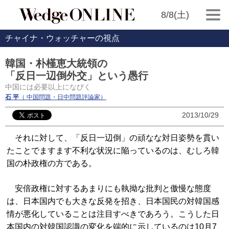
8/8(土)
チャイナ・ウォッチャーの視点
韓国・朴槿恵大統領の
「反日一辺倒外交」という愚行
中国には必要以上になびく
石 平
（ 中国問題・日中問題評論家）
2013/10/29
それに対して、「反日一辺倒」の頑なな対日姿勢を貫い
たことでますます不利な状況に陥っているのは、むしろ韓
国の朴政権の方である。
安倍政権に対するあまりにも執拗な批判と傲慢な態度
は、日本国内でも大きな反発を招き、日本国民の対韓国感
情が悪化していることは注目すべきであろう。こうした日
本国内の対韓国認識の変化を端的に示しているのは10月7