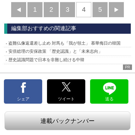
前
1
2
3
4
5
へ
へ
編集部おすすめの関連記事
盗難仏像返還差し止め 対馬も「我が領土」 慕華侮日の韓国
安倍総理の安保政策 「歴史認識」と「未来志向」
歴史認識問題で日本を非難し続ける中韓
PR
シェア
ツイート
送る
連載バックナンバー