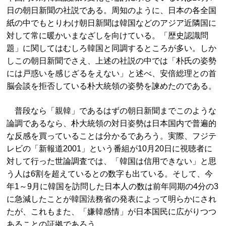
日の朝日新聞の社説である。周知のように、日本の各全国
紙の中でもとりわけ朝日新聞は韓国などのアジア近隣国に
対して常に暖かいまなざしを向けている。「歴史認識問
題」に関してはむしろ韓国と同調するところが多い。しか
しこの朝日新聞でさえ、上述の社説の中では「朴氏の姿勢
には戸惑いを感じざるをえない」と述べ、安倍総理との首
脳会談を拒否している朴大統領の姿勢を諫めたのである。
普段なら「親韓」であるはずの朝日新聞までこのような
論調であるなら、朴大統領の対日姿勢は日本国内で普遍的
な反感を買っていることは分かるであろう。実際、フジテ
レビの「新報道2001」という番組が10月20日に視聴者に
対して行った世論調査では、「韓国は信用できない」と思
う人は6割を超えているとの数字も出ている。そして、今
年1～9月に韓国を訪問した日本人の数は前年同期の4分の3
に急減したことが韓国法務省の発表によって明らかにされ
たが、これもまた、「嫌韓感情」が日本国民に広がりつつ
あることの証拠であろう。