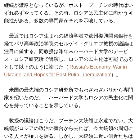
継続が濃厚となっているが、ポスト・プーチンの時代はい
ずれ必ずやってくる。その時、ロシアは民主化に向かう可
能性がある。多数の専門家がそれを示唆している。
最近ではロシア生まれの経済学者で欧州復興開発銀行を
経てパリ高等政治学院のセルゲイ・グリエフ教授の議論は
注目に値する。同教授は昨年末ハーバード大学のデービ
ス・ロシア研究所で講演し、ロシアの民主化は可能である
として以下のように論じた（
'Russia’s Economy, War in
Ukraine, and Hopes for Post-Putin Liberalization'
）。
米国の最先端のロシア研究所でもわざわざパリから専門
家を招いたのだ。 ハーバード大学もロシアの民主化に関
心を持っていることを示している。
教授の議論はこうだ。プーチン大統領は永遠でない。大
統領がロシアの政治の舞台から去れば、今大統領の周辺に
いる人々が権力を握る。しかし、大統領に近い側近たちは