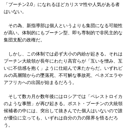
「プーチン2.0」になれるほどカリスマ性や人気がある者
はいない。
その為、新指導部は個人というよりも集団になる可能性
が高い。体制的にもプーチン型、即ち専制的で非民主的な
集団支配の政権だ。
しかし、この体制では必ず大小の内紛が起きる。それは
プーチン大統領が長年にわたり高官らが「互いを憎み、互
いに不信感を抱く」ように仕組んで来たからだ。いずれビ
ルの高層階からの墜落死、不可解な事故死、ベネズエラや
アフリカへの出国が始まるだろう。
そして数カ月か数年後にはロシアでは「ペレストロイカ
のような事態」が再び起きる。ポスト・プーチンの大統領
候補者の中には、突出して抜きんでた個人はいないので誰
が優位に立っても、いずれは自分の力の限界を悟るだろ
う。