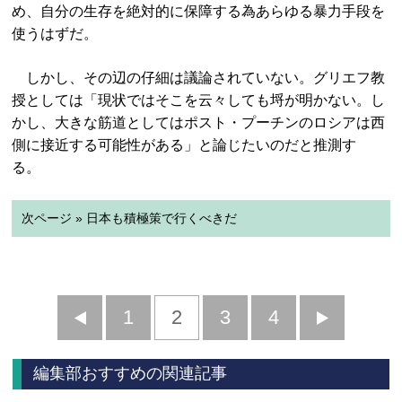
め、自分の生存を絶対的に保障する為あらゆる暴力手段を
使うはずだ。
しかし、その辺の仔細は議論されていない。グリエフ教
授としては「現状ではそこを云々しても埒が明かない。し
かし、大きな筋道としてはポスト・プーチンのロシアは西
側に接近する可能性がある」と論じたいのだと推測す
る。
次ページ » 日本も積極策で行くべきだ
前
1
2
3
4
次
へ
へ
編集部おすすめの関連記事