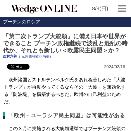
8/9(日)
プーチンのロシア
「第二次トランプ大統領」に備え日本や世界が
できること プーチン政権継続で波乱と混乱の時
代か、それとも新しい＜欧露民主同盟＞か？
西村六善
（ 元外務省欧亜局長）
2024/02/16
欧州諸国とストルテンベルグ氏をあれ程苦しめた「大波
トランプ」が再度やってくるならその「大波」を無効化す
る「防波堤」を構築するべきだ。欧州の自己利益のため
だ。
「欧州・ユーラシア民主同盟」は可能性がある
この３月に実施される大統領選挙ではプーチン大統領の