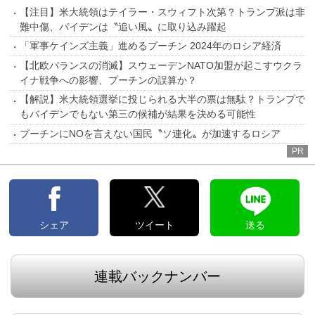
【注目】米大統領はテイラー・スウィフト次第？トランプ派は非
難中傷、バイデンは〝追い風〟に取り込み躍起
「軍事ケインズ主義」進めるプーチン 2024年のロシア経済
【北欧バランスの消滅】スウェーデンNATO加盟が起こすウクラ
イナ戦争への影響、プーチンの誤算か？
【解説】米大統領選挙に投じられる大半の票は無駄？トランプで
もバイデンでもない第三の候補が結果を決める可能性
プーチンにNOを言えない国民〝ソ連化〟が加速するロシア
PR
シェア
ツイート
送る
連載バックナンバー