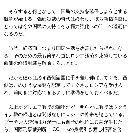
そうすると何とかして自国民の支持を確保しようとする
競争が始まる。強硬独裁の時代は終わり、彼ら新指導層に
とっては今や国民の支持こそが権力強化への唯一の道筋に
なるのだ。
当然、経済面、つまり国民生活を改善したら得点にな
る。そのための最も簡単な道はロシア経済を束縛している
西側の経済制裁を解除することだ。
だから彼らは必ず西側諸国に手を差し伸ばしてくる。西
側はこのような展開を想定してすぐさまロシアを受け入
れ、前向きに対応できるように準備をしておくべきだ。
以上がグリエフ教授の議論だが、明らかに教授はウクラ
イナ戦の帰趨とは関係なしにロシアの将来を論じている。
プーチン大統領は万が一にも自分の地位に異常が生じた
ら、国際刑事裁判所（ICC）への身柄引き渡し拒否を含