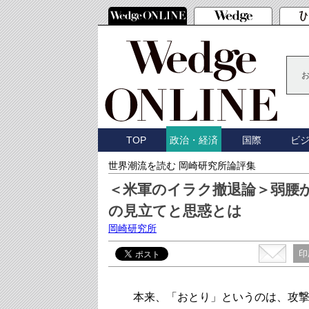
TOP
国際
ビ
政治・経済
世界潮流を読む 岡崎研究所論評集
＜米軍のイラク撤退論＞弱腰
の見立てと思惑とは
岡崎研究所
印
本来、「おとり」というのは、攻撃