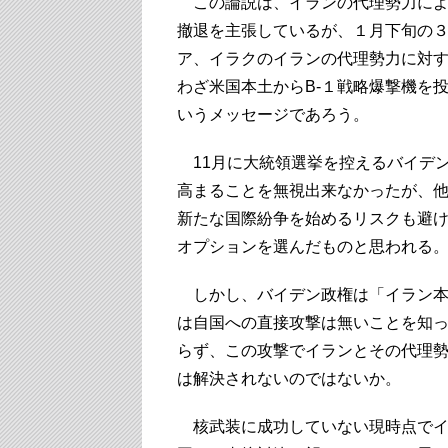
この論説は、イランの代理勢力によ
撤退を主張しているが、１月下旬の
ア、イラクのイランの代理勢力に対
わざ米国本土からB-１戦略爆撃機を
いうメッセージであろう。
11月に大統領選挙を控えるバイデ
高まることを無視出来なかったが、
新たな国際紛争を始めるリスクも避
オプションを選んだものと思われる
しかし、バイデン政権は「イラン本
は自国への直接攻撃は無いことを知
らず、この攻撃でイランとその代理
は解決されないのではないか。
核武装に成功していない現時点でイ