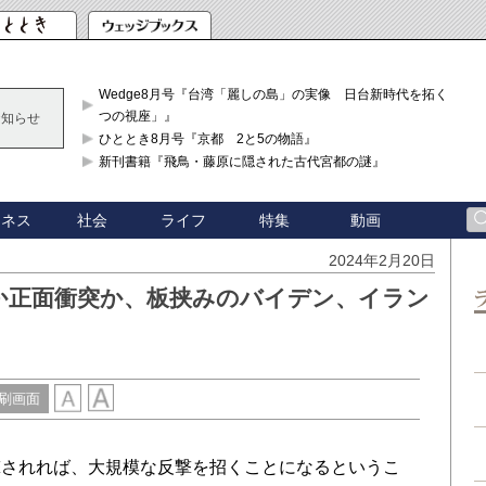
Wedge8月号『台湾「麗しの島」の実像 日台新時代を拓く「3
つの視座」』
お知らせ
ひととき8月号『京都 2と5の物語』
新刊書籍『飛鳥・藤原に隠された古代宮都の謎』
ジネス
社会
ライフ
特集
動画
2024年2月20日
か正面衝突か、板挟みのバイデン、イラン
刷画面
されれば、大規模な反撃を招くことになるというこ