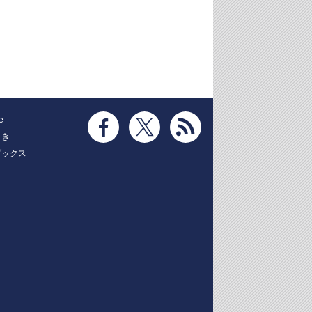
e
とき
ブックス