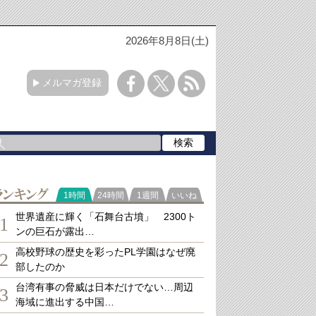
2026年8月8日(土)
メルマガ登録
ランキング
1時間
24時間
1週間
いいね
世界遺産に輝く「石舞台古墳」 2300ト
1
ンの巨石が露出…
高校野球の歴史を彩ったPL学園はなぜ廃
2
部したのか
台湾有事の脅威は日本だけでない…周辺
3
海域に進出する中国…