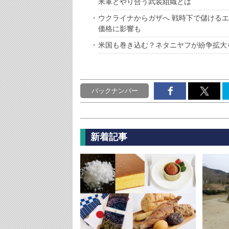
米軍とやり合う武装組織とは
ウクライナからガザへ 戦時下で儲ける
価格に影響も
米国も巻き込む？ネタニヤフが紛争拡大
バックナンバー
新着記事