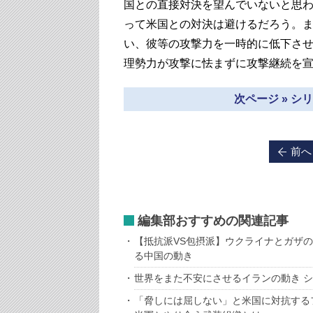
国との直接対決を望んでいないと思
って米国との対決は避けるだろう。
い、彼等の攻撃力を一時的に低下さ
理勢力が攻撃に怯まずに攻撃継続を
次ページ » 
前へ
編集部おすすめの関連記事
【抵抗派VS包摂派】ウクライナとガザ
る中国の動き
世界をまた不安にさせるイランの動き 
「脅しには屈しない」と米国に対抗する