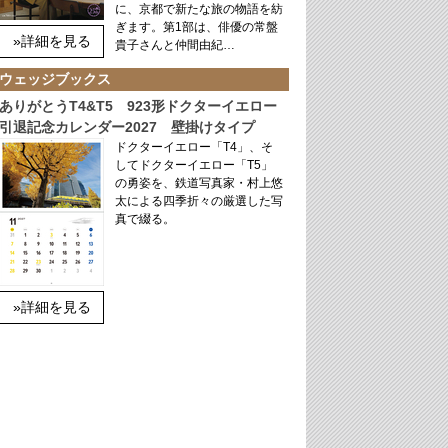
に、京都で新たな旅の物語を紡
ぎます。第1部は、俳優の常盤
»詳細を見る
貴子さんと仲間由紀…
ウェッジブックス
ありがとうT4&T5 923形ドクターイエロー
引退記念カレンダー2027 壁掛けタイプ
ドクターイエロー「T4」、そ
してドクターイエロー「T5」
の勇姿を、鉄道写真家・村上悠
太による四季折々の厳選した写
真で綴る。
»詳細を見る