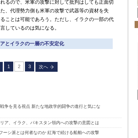
われるので、米軍の攻撃に対して批判はしても正面切
また、代理勢力側も米軍の攻撃で武器等の資材を失
せることは可能であろう。ただし、イラクの一部の代
宣言しているのは気になる。
シリアとイラクの一層の不安定化
1
2
3
次へ
の戦争を見る視点 新たな地政学的闘争の進行と気にな
シリア、イラク、パキスタン領内への攻撃の意図とは
フーシ派とは何者なのか 紅海で続ける船舶への攻撃