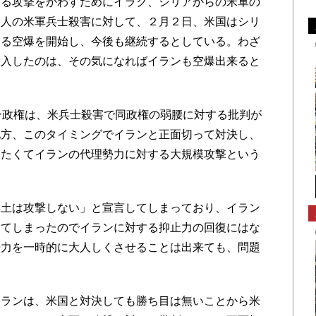
る攻撃をかわすためにイラク、シリアからの米軍の
３人の米軍兵士殺害に対して、２月２日、米国はシリ
する空爆を開始し、今後も継続するとしている。わざ
投入したのは、その気になればイランも空爆出来ると
ン政権は、米兵士殺害で同政権の弱腰に対する批判が
他方、このタイミングでイランと正面切って対決し、
けたくてイランの代理勢力に対する大規模攻撃という
。
土は攻撃しない」と宣言してしまっており、イラン
ってしまったのでイランに対する抑止力の回復にはな
勢力を一時的に大人しくさせることは出来ても、問題
ランは、米国と対決しても勝ち目は無いことから米