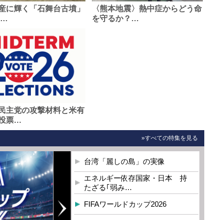
産に輝く「石舞台古墳」
〈熊本地震〉熱中症からどう命
0…
を守るか？…
民主党の攻撃材料と米有
投票…
»すべての特集を見る
台湾「麗しの島」の実像
エネルギー依存国家・日本 持
たざる｢弱み…
FIFAワールドカップ2026