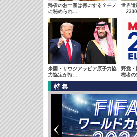
帰省のお土産は何にする？モノ
世界遺
に秘められ…
230
米国・サウジアラビア原子力協
野党・
力協定が持…
権者の
特集