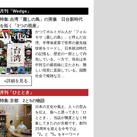
月刊「Wedge」
特集:台湾「麗しの島」の実像 日台新時代
を拓く「3つの視座」
かつてポルトガル人が「フォル
モサ（麗しの島）」と呼んだ台
湾。半導体産業で世界の最先端
技術をリードし、日本統治時代
の記憶も、歴史の一部として内
包している。一方で、現在は米
中対立の最前線に立たされ、難
しい現実に直面している。国際
社会で複雑な立…
»詳細を見る
月刊「ひととき」
特集:京都 2と5の物語
日本の文化や風土、人々の営み
を伝え、旅へと誘ってきた「ひ
ととき」。当誌が幾度となく特
集してきたのが京都です。創刊
25周年を迎える今号では、
〝2〟と〝5〟をキーワード