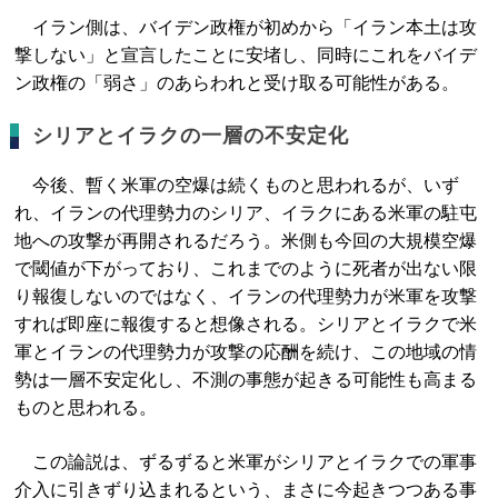
イラン側は、バイデン政権が初めから「イラン本土は攻
撃しない」と宣言したことに安堵し、同時にこれをバイデ
ン政権の「弱さ」のあらわれと受け取る可能性がある。
シリアとイラクの一層の不安定化
今後、暫く米軍の空爆は続くものと思われるが、いず
れ、イランの代理勢力のシリア、イラクにある米軍の駐屯
地への攻撃が再開されるだろう。米側も今回の大規模空爆
で閾値が下がっており、これまでのように死者が出ない限
り報復しないのではなく、イランの代理勢力が米軍を攻撃
すれば即座に報復すると想像される。シリアとイラクで米
軍とイランの代理勢力が攻撃の応酬を続け、この地域の情
勢は一層不安定化し、不測の事態が起きる可能性も高まる
ものと思われる。
この論説は、ずるずると米軍がシリアとイラクでの軍事
介入に引きずり込まれるという、まさに今起きつつある事