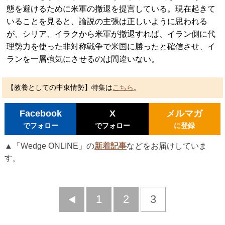
態を避けるために米軍の撤退を提言している。現在起きて
いることを見ると、論説の主張は正しいように思われる
が、シリア、イラクから米軍が撤退すれば、イラン側に代
理勢力を使った非対称戦争で米国に勝ったと確信させ、イ
ランを一層強気にさせるのは間違いない。
【教養としての中東情勢】特集は
こちら
。
Facebook
X
メルマガ
でフォロー
でフォロー
に登録
▲「Wedge ONLINE」の
新着記事
などをお届けしていま
す。
前
1
2
3
へ