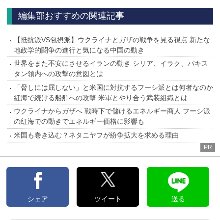
編集部おすすめの関連記事
【抵抗派VS包摂派】ウクライナとガザの戦争を見る視点 新たな
地政学的闘争の進行と気になる中国の動き
世界をまた不安にさせるイランの動き シリア、イラク、パキス
タン領内への攻撃の意図とは
「脅しには屈しない」と米国に対抗するフーシ派とは何者なのか
紅海で続ける船舶への攻撃 米軍とやり合う武装組織とは
ウクライナからガザへ 戦時下で儲けるエネルギー商人 フーシ派
の紅海での動きでエネルギー価格に影響も
米国も巻き込む？ネタニヤフが紛争拡大を求める理由
PR
シェア
ツイート
送る