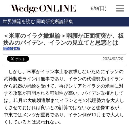
8/9(日)
世界潮流を読む 岡崎研究所論評集
＜米軍のイラク撤退論＞弱腰か正面衝突か、板
挟みのバイデン、イランの見立てと思惑とは
岡崎研究所
2024/02/20
しかし、米軍がイラン本土を攻撃しないためにイランの
武器製造ラインは無事であり、イランの代理勢力はイラン
から武器の補給を受けて、再びシリアとイラクの米軍に対
する攻撃が再開される可能性が高い。バイデン政権として
は、11月の大統領選挙までイランとその代理勢力を大人し
くさせておければ良いとの計算ではないかと想像するが、
中東ではメンツが重要であり、イラン側が11月まで大人し
くしているとは思われない。