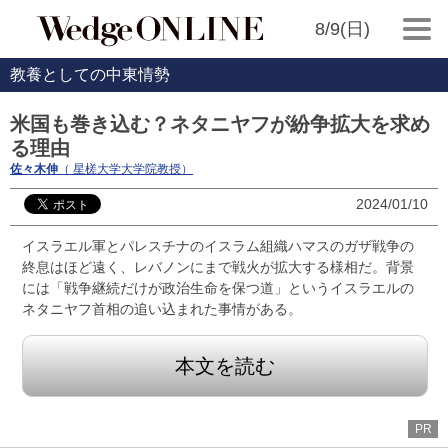
8/9(日)
教養としての中東情勢
米国も巻き込む？ネタニヤフが紛争拡大を求め
る理由
佐々木伸
（ 星槎大学大学院教授）
2024/01/10
イスラエル軍とパレスチナのイスラム組織ハマスのガザ戦争の
終息はほど遠く、レバノンにまで戦火が拡大する様相だ。背景
には「戦争継続だけが政治生命を保つ道」というイスラエルの
ネタニヤフ首相の追い込まれた事情がある。
本文を読む
PR