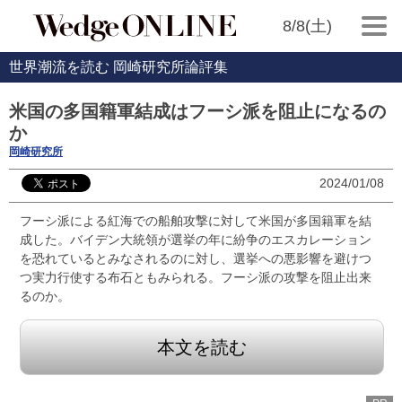
8/8(土)
世界潮流を読む 岡崎研究所論評集
米国の多国籍軍結成はフーシ派を阻止になるの
か
岡崎研究所
2024/01/08
フーシ派による紅海での船舶攻撃に対して米国が多国籍軍を結
成した。バイデン大統領が選挙の年に紛争のエスカレーション
を恐れているとみなされるのに対し、選挙への悪影響を避けつ
つ実力行使する布石ともみられる。フーシ派の攻撃を阻止出来
るのか。
本文を読む