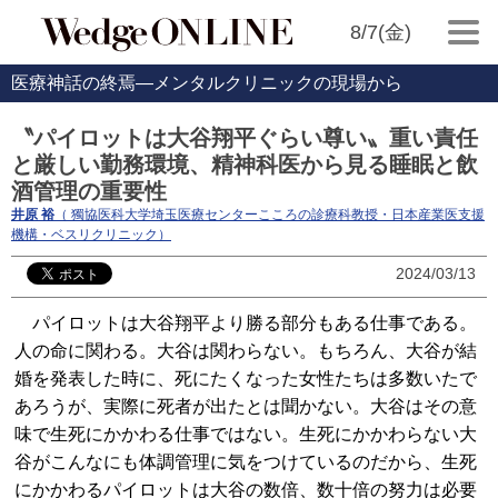
8/7(金)
医療神話の終焉―メンタルクリニックの現場から
〝パイロットは大谷翔平ぐらい尊い〟重い責任
と厳しい勤務環境、精神科医から見る睡眠と飲
酒管理の重要性
井原 裕
（ 獨協医科大学埼玉医療センターこころの診療科教授・日本産業医支援
機構・ベスリクリニック）
2024/03/13
パイロットは大谷翔平より勝る部分もある仕事である。
人の命に関わる。大谷は関わらない。もちろん、大谷が結
婚を発表した時に、死にたくなった女性たちは多数いたで
あろうが、実際に死者が出たとは聞かない。大谷はその意
味で生死にかかわる仕事ではない。生死にかかわらない大
谷がこんなにも体調管理に気をつけているのだから、生死
にかかわるパイロットは大谷の数倍、数十倍の努力は必要