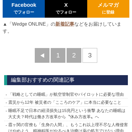
Facebook
X
メルマガ
でフォロー
でフォロー
に登録
▲「Wedge ONLINE」の
新着記事
などをお届けしていま
す。
前
1
2
3
へ
編集部おすすめの関連記事
「戦略としての睡眠」が航空管制官やパイロットに必要な理由
震災から12年 被災者の「こころのケア」に本当に必要なこと
睡眠不足で日本の経済損失は15兆円という衝撃 あなたの睡眠は
大丈夫？時代は働き方改革から〝休み方改革〟へ
霞ヶ関の官僚も「生身の人間」、もうこれ以上理不尽な人権侵害
はやめよう 精神科医がやるべき治療は薬の処方ではない理由