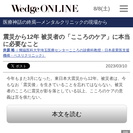
8/8(土)
医療神話の終焉―メンタルクリニックの現場から
震災から12年 被災者の「こころのケア」に本当
に必要なこと
井原 裕
（ 獨協医科大学埼玉医療センターこころの診療科教授・日本産業医支援
機構・ベスリクリニック）
2023/03/10
今年もまた3月になった。東日本大震災から12年。被災者は、今
もなお「震災後」を生きていることを忘れてはならない。被災
者のこころに震災が影を落としている以上、こころのケアの意
義は言を俟たない。
本文を読む
PR