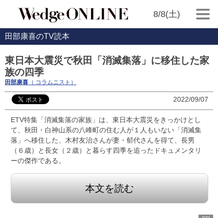
8/8(土)
田部康喜のTV読本
東日本大震災で秋田「消滅集落」に移住した家
族の四季
田部康喜
（ コラムニスト）
2022/09/07
ETV特集「消滅集落の家族」は、東日本大震災をきっかけとし
て、秋田・白神山系の八峰町の住む人が１人もいない「消滅集
落」へ移住した、木村友治さんが妻・郁代さんを得て、長男
（６歳）と長女（２歳）と暮らす四季を追ったドキュメンタリ
ーの傑作である。
本文を読む