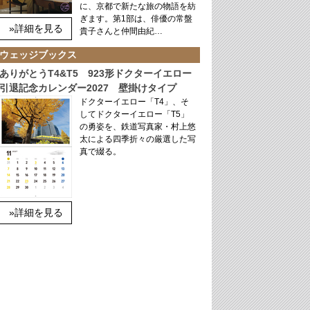
に、京都で新たな旅の物語を紡
ぎます。第1部は、俳優の常盤
»詳細を見る
貴子さんと仲間由紀…
ウェッジブックス
ありがとうT4&T5 923形ドクターイエロー
引退記念カレンダー2027 壁掛けタイプ
ドクターイエロー「T4」、そ
してドクターイエロー「T5」
の勇姿を、鉄道写真家・村上悠
太による四季折々の厳選した写
真で綴る。
»詳細を見る