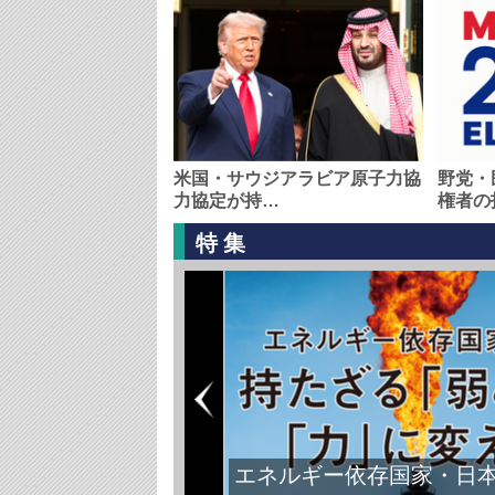
米国・サウジアラビア原子力協
野党・
力協定が持…
権者の
特集
エネルギー依存国家・日