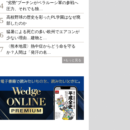
“劣勢”プーチンがベラルーシ軍の参戦へ
4
圧力、それでも独…
高校野球の歴史を彩ったPL学園はなぜ廃
5
部したのか
猛暑による死亡の多い欧州でエアコンが
6
少ない理由…建物と…
〈熊本地震〉熱中症からどう命を守る
7
か？人間は「発汗の名…
»もっと見る