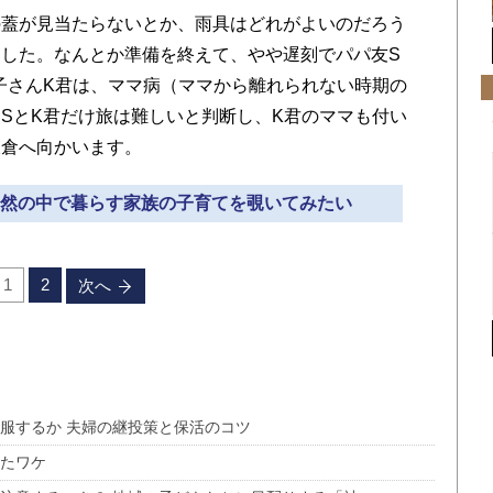
蓋が見当たらないとか、雨具はどれがよいのだろう
した。なんとか準備を終えて、やや遅刻でパパ友S
子さんK君は、ママ病（ママから離れられない時期の
SとK君だけ旅は難しいと判断し、K君のママも付い
鎌倉へ向かいます。
て自然の中で暮らす家族の子育てを覗いてみたい
1
2
次へ
服するか 夫婦の継投策と保活のコツ
ったワケ