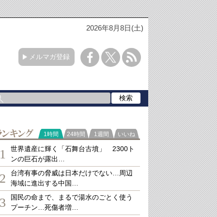
2026年8月8日(土)
メルマガ登録
ランキング
1時間
24時間
1週間
いいね
世界遺産に輝く「石舞台古墳」 2300ト
1
ンの巨石が露出…
台湾有事の脅威は日本だけでない…周辺
2
海域に進出する中国…
国民の命まで、まるで湯水のごとく使う
3
プーチン…死傷者増…