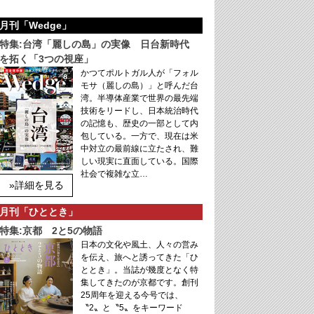
月刊「Wedge」
特集:台湾「麗しの島」の実像 日台新時代
を拓く「3つの視座」
かつてポルトガル人が「フォル
モサ（麗しの島）」と呼んだ台
湾。半導体産業で世界の最先端
技術をリードし、日本統治時代
の記憶も、歴史の一部として内
包している。一方で、現在は米
中対立の最前線に立たされ、難
しい現実に直面している。国際
社会で複雑な立…
»詳細を見る
月刊「ひととき」
特集:京都 2と5の物語
日本の文化や風土、人々の営み
を伝え、旅へと誘ってきた「ひ
ととき」。当誌が幾度となく特
集してきたのが京都です。創刊
25周年を迎える今号では、
〝2〟と〝5〟をキーワード