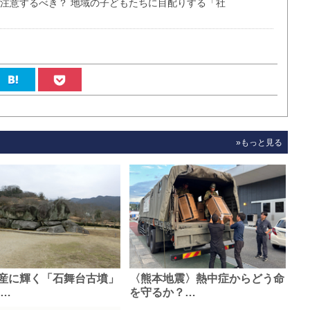
が注意するべき？ 地域の子どもたちに目配りする「社
»もっと見る
産に輝く「石舞台古墳」
〈熊本地震〉熱中症からどう命
0…
を守るか？…