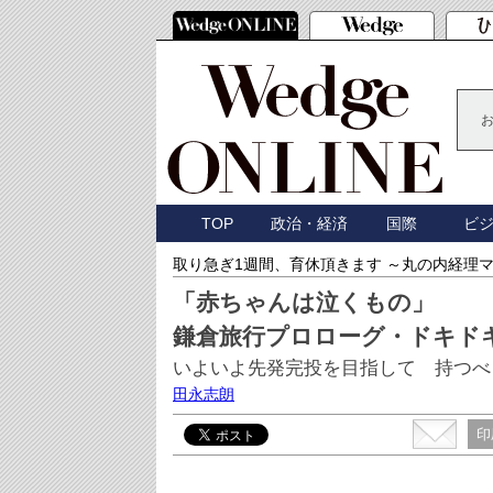
TOP
政治・経済
国際
ビ
取り急ぎ1週間、育休頂きます ～丸の内経理
「赤ちゃんは泣くもの」
鎌倉旅行プロローグ・ドキド
いよいよ先発完投を目指して 持つべ
田永志朗
印