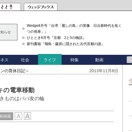
Wedge8月号『台湾「麗しの島」の実像 日台新時代を拓く「3
つの視座」』
お知らせ
ひととき8月号『京都 2と5の物語』
新刊書籍『飛鳥・藤原に隠された古代宮都の謎』
ジネス
社会
特集
動画
ライフ
マンの育休日記～
2013年11月8日
キの電車移動
きものはパパ友の輪
刷画面