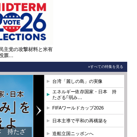
民主党の攻撃材料と米有
投票…
»すべての特集を見る
台湾「麗しの島」の実像
エネルギー依存国家・日本 持
たざる｢弱み…
FIFAワールドカップ2026
日本主導で平和の再構築を
本 持たざ
造船立国ニッポンへ