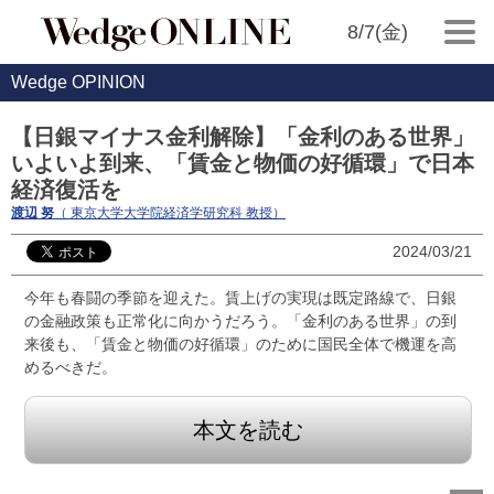
8/7(金)
Wedge OPINION
【日銀マイナス金利解除】「金利のある世界」
いよいよ到来、「賃金と物価の好循環」で日本
経済復活を
渡辺 努
（ 東京大学大学院経済学研究科 教授）
2024/03/21
今年も春闘の季節を迎えた。賃上げの実現は既定路線で、日銀
の金融政策も正常化に向かうだろう。「金利のある世界」の到
来後も、「賃金と物価の好循環」のために国民全体で機運を高
めるべきだ。
本文を読む