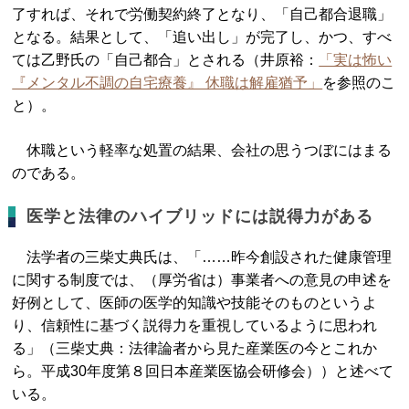
了すれば、それで労働契約終了となり、「自己都合退職」
となる。結果として、「追い出し」が完了し、かつ、すべ
ては乙野氏の「自己都合」とされる（井原裕：
「実は怖い
『メンタル不調の自宅療養』 休職は解雇猶予」
を参照のこ
と）。
休職という軽率な処置の結果、会社の思うつぼにはまる
のである。
医学と法律のハイブリッドには説得力がある
法学者の三柴丈典氏は、「……昨今創設された健康管理
に関する制度では、（厚労省は）事業者への意見の申述を
好例として、医師の医学的知識や技能そのものというよ
り、信頼性に基づく説得力を重視しているように思われ
る」（三柴丈典：法律論者から見た産業医の今とこれか
ら。平成30年度第８回日本産業医協会研修会））と述べて
いる。