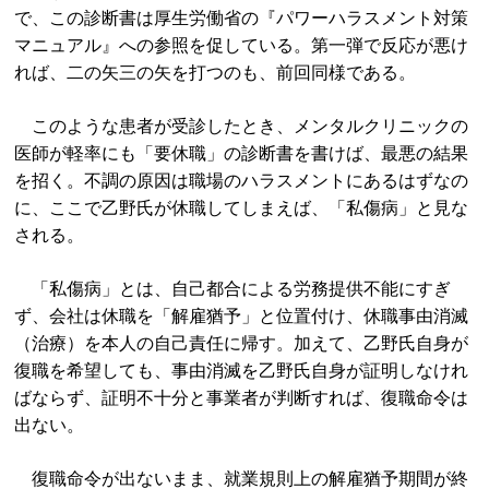
で、この診断書は厚生労働省の『パワーハラスメント対策
マニュアル』への参照を促している。第一弾で反応が悪け
れば、二の矢三の矢を打つのも、前回同様である。
このような患者が受診したとき、メンタルクリニックの
医師が軽率にも「要休職」の診断書を書けば、最悪の結果
を招く。不調の原因は職場のハラスメントにあるはずなの
に、ここで乙野氏が休職してしまえば、「私傷病」と見な
される。
「私傷病」とは、自己都合による労務提供不能にすぎ
ず、会社は休職を「解雇猶予」と位置付け、休職事由消滅
（治療）を本人の自己責任に帰す。加えて、乙野氏自身が
復職を希望しても、事由消滅を乙野氏自身が証明しなけれ
ばならず、証明不十分と事業者が判断すれば、復職命令は
出ない。
復職命令が出ないまま、就業規則上の解雇猶予期間が終