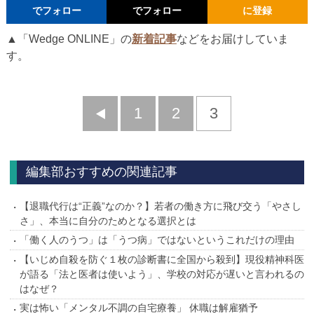
でフォロー
でフォロー
に登録
▲「Wedge ONLINE」の
新着記事
などをお届けしていま
す。
前
1
2
3
へ
編集部おすすめの関連記事
【退職代行は“正義”なのか？】若者の働き方に飛び交う「やさし
さ」、本当に自分のためとなる選択とは
「働く人のうつ」は「うつ病」ではないというこれだけの理由
【いじめ自殺を防ぐ１枚の診断書に全国から殺到】現役精神科医
が語る「法と医者は使いよう」、学校の対応が遅いと言われるの
はなぜ？
実は怖い「メンタル不調の自宅療養」 休職は解雇猶予