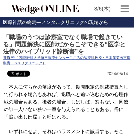
8/6(木)
医療神話の終焉―メンタルクリニックの現場から
「職場のうつは診察室でなく職場で起きてい
る」問題解決に医師だからこそできる“医学と
法律のハイブリッド診断書”を
井原 裕
（ 獨協医科大学埼玉医療センターこころの診療科教授・日本産業医支援
機構・ベスリクリニック）
2024/05/14
本人に何らかの落度があって、期間限定の制裁措置とし
て行われる場合もあれば、退職へと追い込むための心理作
戦の場合もある。後者の場合、しばしば、窓もない、同僚
の誰一人いない狭い一室を与えられることもある。俗に
「追い出し部屋」と呼ばれる。
いずれにせよ、それはハラスメントに該当する。そこ