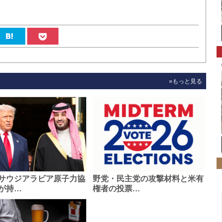
»もっと見る
サウジアラビア原子力協
野党・民主党の攻撃材料と米有
が持…
権者の投票…