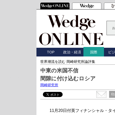
TOP
政治・経済
ビ
国際
世界潮流を読む 岡崎研究所論評集
中東の米国不信
間隙に付け込むロシア
岡崎研究所
印
11月20日付英フィナンシャル・タイムズ