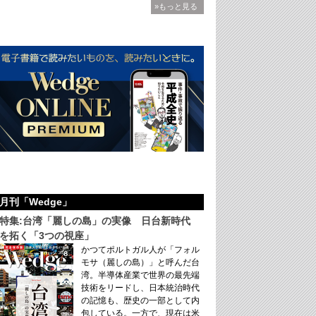
»もっと見る
月刊「Wedge」
特集:台湾「麗しの島」の実像 日台新時代
を拓く「3つの視座」
かつてポルトガル人が「フォル
モサ（麗しの島）」と呼んだ台
湾。半導体産業で世界の最先端
技術をリードし、日本統治時代
の記憶も、歴史の一部として内
包している。一方で、現在は米