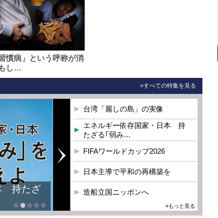
習慣病」という呼称が消
もし…
»すべての特集を見る
台湾「麗しの島」の実像
エネルギー依存国家・日本 持
たざる｢弱み…
FIFAワールドカップ2026
日本主導で平和の再構築を
本 持たざ
造船立国ニッポンへ
»もっと見る