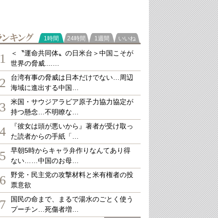
ランキング
1時間
24時間
1週間
いいね
＜〝運命共同体〟の日米台＞中国こそが
1
世界の脅威....…
台湾有事の脅威は日本だけでない…周辺
2
海域に進出する中国…
米国・サウジアラビア原子力協力協定が
3
持つ懸念…不明瞭な…
『彼女は頭が悪いから』著者が受け取っ
4
た読者からの手紙「…
早朝5時からキャラ弁作りなんてあり得
5
ない……中国のお母…
野党・民主党の攻撃材料と米有権者の投
6
票意欲
国民の命まで、まるで湯水のごとく使う
7
プーチン…死傷者増…