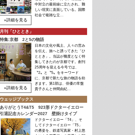
中対立の最前線に立たされ、難
しい現実に直面している。国際
社会で複雑な立…
»詳細を見る
月刊「ひととき」
特集:京都 2と5の物語
日本の文化や風土、人々の営み
を伝え、旅へと誘ってきた「ひ
ととき」。当誌が幾度となく特
集してきたのが京都です。創刊
25周年を迎える今号では、
〝2〟と〝5〟をキーワード
に、京都で新たな旅の物語を紡
ぎます。第1部は、俳優の常盤
»詳細を見る
貴子さんと仲間由紀…
ウェッジブックス
ありがとうT4&T5 923形ドクターイエロー
引退記念カレンダー2027 壁掛けタイプ
ドクターイエロー「T4」、そ
してドクターイエロー「T5」
の勇姿を、鉄道写真家・村上悠