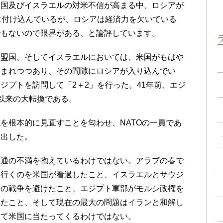
諸国及びイスラエルの対米不信が高まる中、ロシアが
に付け込んでいるが、ロシアは経済力を欠いている
でもないので限界がある、と論評しています。
盟国、そしてイスラエルにおいては、米国がもはや
生まれつつあり、その間隙にロシアが入り込んでい
ジプトを訪問して「2＋2」を行った。41年前、エジ
以来の大転換である。
根本的に見直すことを匂わせ、NATOの一員であ
い出した。
通の不満を抱えているわけではない。アラブの春で
て行くのを米国が看過したこと、イスラエルとサウジ
との戦争を避けたこと、エジプト軍部がモルシ政権を
したこと、そして現在の最大の問題はイランと和解し
して米国に当たってくるわけではない。