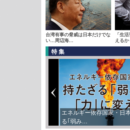
台湾有事の脅威は日本だけでな
「生活
い…周辺海…
えるか
特集
エネルギー依存国家・日
る｢弱み…