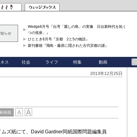
Wedge8月号『台湾「麗しの島」の実像 日台新時代を拓く「3
つの視座」』
お知らせ
ひととき8月号『京都 2と5の物語』
新刊書籍『飛鳥・藤原に隠された古代宮都の謎』
ジネス
社会
ライフ
特集
動画
2013年12月25日
刷画面
紙にて、David Gardner同紙国際問題編集員