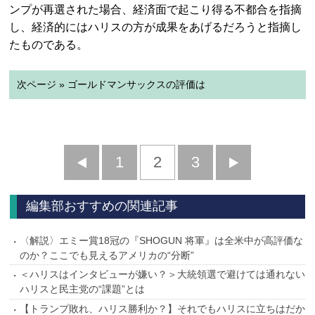
ンプが再選された場合、経済面で起こり得る不都合を指摘
し、経済的にはハリスの方が成果をあげるだろうと指摘し
たものである。
次ページ » ゴールドマンサックスの評価は
前
1
2
3
次
へ
へ
編集部おすすめの関連記事
〈解説〉エミー賞18冠の『SHOGUN 将軍』は全米中が高評価な
のか？ここでも見えるアメリカの“分断”
＜ハリスはインタビューが嫌い？＞大統領選で避けては通れない
ハリスと民主党の“課題”とは
【トランプ敗れ、ハリス勝利か？】それでもハリスに立ちはだか