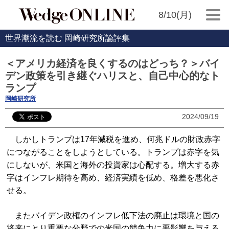
8/10(月)
世界潮流を読む 岡崎研究所論評集
＜アメリカ経済を良くするのはどっち？＞バイ
デン政策を引き継ぐハリスと、自己中心的なト
ランプ
岡崎研究所
2024/09/19
しかしトランプは17年減税を進め、何兆ドルの財政赤字
につながることをしようとしている。トランプは赤字を気
にしないが、米国と海外の投資家は心配する。増大する赤
字はインフレ期待を高め、経済実績を低め、格差を悪化さ
せる。
またバイデン政権のインフレ低下法の廃止は環境と国の
将来にとり重要な分野での米国の競争力に悪影響を与える