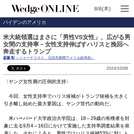
8/6(木)
バイデンのアメリカ
米大統領選はまさに「男性VS女性」、広がる男
女間の支持率－女性支持伸ばすハリスと挽回へ
奔走するトランプ
斎藤 彰
（ ジャーナリスト、元読売新聞アメリカ総局長）
2024/10/08
〈ヤング女性層の圧倒的支持〉
今回、女性支持率でハリス候補がトランプ候補を大きく
引き離し始めた最大要因は、ヤング世代の動向だ。
米ハーバード大学政治大学院は、18～29歳の有権者を対
象に去る9月4～16日にかけて実施した支持率調査結果を発
表した。それによると、男性ではハリス候補53%に対しト