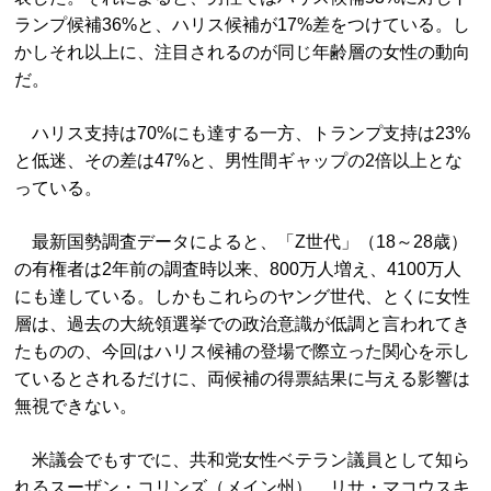
ランプ候補36%と、ハリス候補が17%差をつけている。し
かしそれ以上に、注目されるのが同じ年齢層の女性の動向
だ。
ハリス支持は70%にも達する一方、トランプ支持は23%
と低迷、その差は47%と、男性間ギャップの2倍以上とな
っている。
最新国勢調査データによると、「Z世代」（18～28歳）
の有権者は2年前の調査時以来、800万人増え、4100万人
にも達している。しかもこれらのヤング世代、とくに女性
層は、過去の大統領選挙での政治意識が低調と言われてき
たものの、今回はハリス候補の登場で際立った関心を示し
ているとされるだけに、両候補の得票結果に与える影響は
無視できない。
米議会でもすでに、共和党女性ベテラン議員として知ら
れるスーザン・コリンズ（メイン州）、リサ・マコウスキ