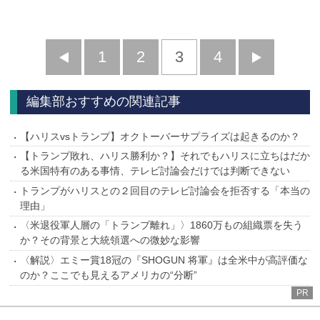
前
1
2
3
4
次
へ
へ
編集部おすすめの関連記事
【ハリスvsトランプ】オクトーバーサプライズは起きるのか？
【トランプ敗れ、ハリス勝利か？】それでもハリスに立ちはだか
る米国特有のある事情、テレビ討論会だけでは判断できない
トランプがハリスとの２回目のテレビ討論会を拒否する「本当の
理由」
〈米退役軍人層の「トランプ離れ」〉1860万もの組織票を失う
か？その背景と大統領選への微妙な影響
〈解説〉エミー賞18冠の『SHOGUN 将軍』は全米中が高評価な
のか？ここでも見えるアメリカの“分断”
PR