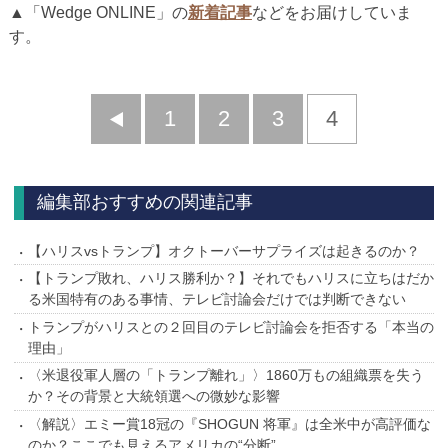
▲「Wedge ONLINE」の
新着記事
などをお届けしていま
す。
前
1
2
3
4
へ
編集部おすすめの関連記事
【ハリスvsトランプ】オクトーバーサプライズは起きるのか？
【トランプ敗れ、ハリス勝利か？】それでもハリスに立ちはだか
る米国特有のある事情、テレビ討論会だけでは判断できない
トランプがハリスとの２回目のテレビ討論会を拒否する「本当の
理由」
〈米退役軍人層の「トランプ離れ」〉1860万もの組織票を失う
か？その背景と大統領選への微妙な影響
〈解説〉エミー賞18冠の『SHOGUN 将軍』は全米中が高評価な
のか？ここでも見えるアメリカの“分断”