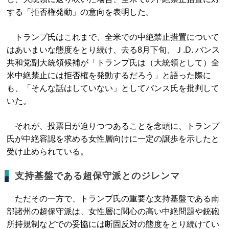
する「拒否権発動」の意向を表明した。
トランプ氏はこれまで、全米での中絶禁止措置について
はあいまいな態度をとり続け、去る8月下旬、Ｊ.D. バンス
共和党副大統領候補が「トランプ氏は（大統領として）全
米中絶禁止には拒否権を発動するだろう」と語った際に
も、「そんな話はしていない」としてバンス氏を批判して
いた。
それが、投票日が迫りつつあることを念頭に、トランプ
氏が中絶容認を求める女性層向けに一定の譲歩を示したと
受け止められている。
支持基盤である超保守派とのジレンマ
ただその一方で、トランプ氏の重要な支持基盤である南
部諸州の超保守派は、女性層に関心の高い中絶問題や銃砲
所持規制などでの妥協には断固反対の態度をとり続けてい