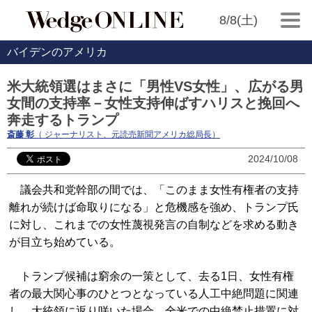
8/8(土)
バイデンのアメリカ
米大統領選はまさに「男性VS女性」、広がる男
女間の支持率－女性支持伸ばすハリスと挽回へ
奔走するトランプ
斎藤 彰
（ ジャーナリスト、元読売新聞アメリカ総局長）
2024/10/08
議会共和党幹部の間では、「このまま女性有権者の支持
離れが続けば命取りになる」と危機感を強め、トランプ氏
に対し、これまでの女性蔑視発言の自制などを求める動き
が目立ち始めている。
トランプ候補は窮余の一策として、去る1日、女性有権
者の最大関心事のひとつとなっている人工中絶問題に関連
し、大統領に返り咲いた場合、全米での中絶禁止措置に対