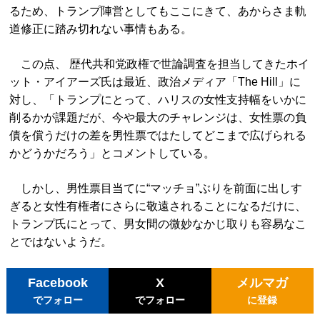
るため、トランプ陣営としてもここにきて、あからさま軌
道修正に踏み切れない事情もある。
この点、 歴代共和党政権で世論調査を担当してきたホイ
ット・アイアーズ氏は最近、政治メディア「The Hill」に
対し、「トランプにとって、ハリスの女性支持幅をいかに
削るかが課題だが、今や最大のチャレンジは、女性票の負
債を償うだけの差を男性票ではたしてどこまで広げられる
かどうかだろう」とコメントしている。
しかし、男性票目当てに“マッチョ”ぶりを前面に出しす
ぎると女性有権者にさらに敬遠されることになるだけに、
トランプ氏にとって、男女間の微妙なかじ取りも容易なこ
とではないようだ。
Facebook
X
メルマガ
でフォロー
でフォロー
に登録